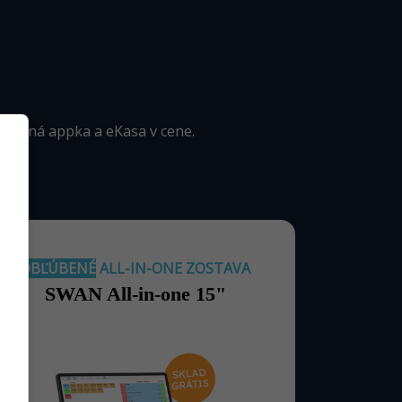
dničná appka a eKasa v cene.
OBĽÚBENÉ
ALL-IN-ONE ZOSTAVA
SWAN All-in-one 15"