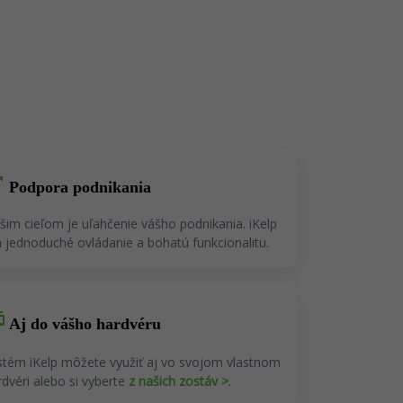
_up
Podpora podnikania
šim cieľom je uľahčenie vášho podnikania. iKelp
 jednoduché ovládanie a bohatú funkcionalitu.
es
Aj do vášho hardvéru
stém iKelp môžete využiť aj vo svojom vlastnom
rdvéri alebo si vyberte
z našich zostáv >
.