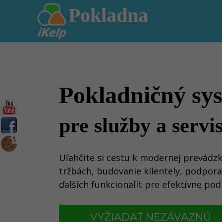
Pokladna
Pokladničný sy
pre služby a servi
Uľahčite si cestu k modernej prevádz
tržbách, budovanie klientely, podpora
ďalších funkcionalít pre efektívne pod
VYŽIADAŤ NEZÁVÄZNÚ