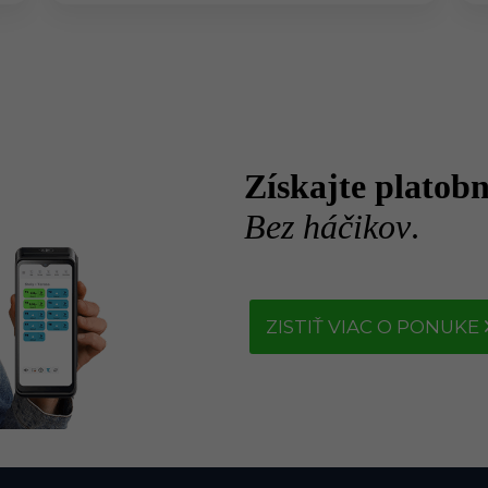
Získajte platob
Bez háčikov
.
ZISTIŤ VIAC O PONUKE