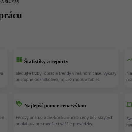
IA SLUŽIEB
 prácu
dashboard
trending
Štatistiky a reporty
va
Sledujte tržby, obrat a trendy v reálnom čase. Výkazy
Na
prístupné odkiaľkoľvek, aj cez mobil a tablet.
má
loyalty
devic
Najlepší pomer cena/výkon
eň.
Férový prístup a bezkonkurenčné ceny bez skrytých
Sy
poplatkov pre menšie i väčšie prevádzky.
ha