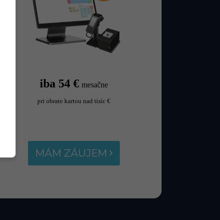
iba 54 €
mesačne
pri obrate kartou nad tisíc €
MÁM ZÁUJEM