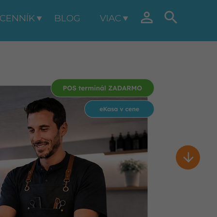


CENNÍK
BLOG
VIAC
