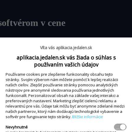
softvérom v cene
 softvér bez hardvéru - vyberte si, čo vám vyhovuje. Pokla
Víta vás aplikacia.jedalen.sk
aplikacia.jedalen.sk vás žiada o súhlas s
používaním vašich údajov
Používame cookies pre zlepšenie funkcionality obsahu tejto
stránky. Svojím výberom nám môžete pomôcť k lepšej realizácii
našich cieľov. Zlepšiť používanie stránky pomocou analytických
ALL-IN-ONE POKLADŇA
nástrojov pre anonymné sledovania používania jednotlivých
funkcionalít. Perzonalizovať obsah na základe vašej interakci a
All-in-one P3MIX
preferovaných nastavení. Marketing zlepšiť cielenú reklamu a
relevantnú pre vás. Údaje tak môžu byť anonymne zdielané medzi
našich partnerov, ktorý nám dodávajú technologické vybavenie a
softvér pre fungovanie tejto stránky.
Bližšie informácie
Nevyhnutné