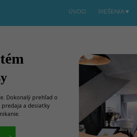
ÚVOD
RIEŠENIA
stém
sy
ke. Dokonalý prehľad o
 predaja a desiatky
nikanie.