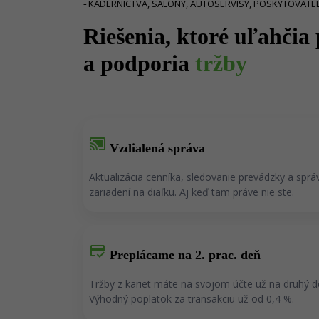
-
KADERNÍCTVA, SALÓNY, AUTOSERVISY, POSKYTOVATEL
Riešenia, ktoré uľahčia
a podporia
tržby
cast_connected
Vzdialená správa
Aktualizácia cenníka, sledovanie prevádzky a sprá
zariadení na diaľku. Aj keď tam práve nie ste.
credit_score
Preplácame na 2. prac. deň
Tržby z kariet máte na svojom účte už na druhý d
Výhodný poplatok za transakciu už od 0,4 %.