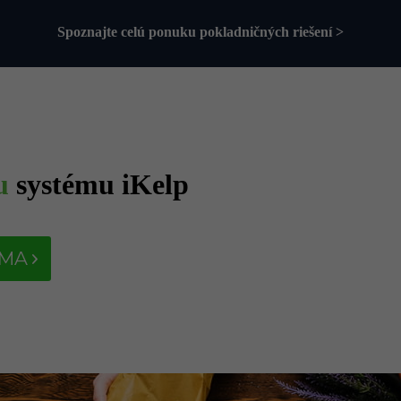
Spoznajte celú ponuku pokladničných riešení >
u
systému iKelp
RMA