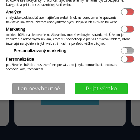
sú cookie bez ktorých by funkčnosť tejto web stránky nemohla byť zabezpečené.
Navigácia a prístup k zákazníckej časti webu.
Analýza
analytické cookies slúžiace majiteľom webstránok na porozumenie správania
návštevníkov webu zberom anonymizovaných údajov o ich aktivite na webe.
Marketing
cookies slúžia na sledovanie návštevníkov medzi webovými stránkami. Účelom je
zobrazenie relevatných reklám, ktoré sú hodnotnejšie pre vás a tvorcov reklám, ktorý
inzerujú na týchto a iných web stránkach z pohľadu vášho záujmu.
Personalizovaný marketing
od 36 €
mesačne
Personalizácia
pri obrate kartou nad tisíc €
používanie služieb a nastavení len pre vás, ako jazyk, komunikácia textová s
obchodníkom, technikom.
Len nevyhnutné
Prijať všetko
MÁM ZÁUJEM