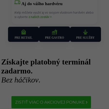
devices
Aj do vášho hardvéru
iKelp môžete využiť aj vo svojom vlastnom hardvéri alebo
si vyberte
z našich zostáv >
.
fastfood
local_mall
dry_cleaning
PRE RETAIL
PRE SLUŽBY
PRE GASTRO
Získajte platobný terminál
zadarmo.
Bez háčikov
.
ZISTIŤ VIAC O AKCIOVEJ PONUKE