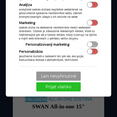
Analýza
analytické cookies slúžiace majiteľom webstránok na
porozumenie správania návštevníkov webu zberom
anonymizovaných údajov o ich aktivite na webe.
Marketing
cookies slúžia na sledovanie návštevníkov medzi webovými
stránkami. Účelom je zobrazenie relevatných reklám, ktoré sú
hodnotnejšie pre vás a tvorcov reklám, ktorý inzerujú na týchto
od 36 €
mesačne
a iných web stránkach z pohľadu vášho záujmu.
Personalizovaný marketing
pri obrate kartou nad tisíc €
Personalizácia
používanie služieb a nastavení len pre vás, ako jazyk,
komunikácia textová s obchodníkom, technikom.
MÁM ZÁUJEM
Len nevyhnutné
Prijať všetko
OBĽÚBENÉ
ALL-IN-ONE ZOSTAVA
SWAN All-in-one 15"