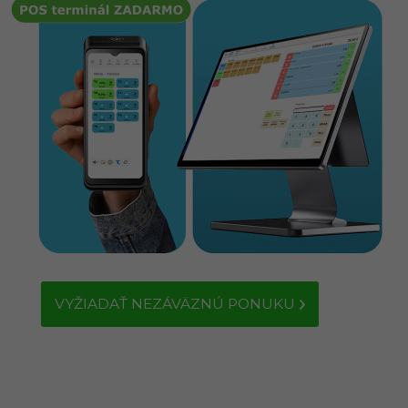
VYŽIADAŤ NEZÁVÄZNÚ PONUKU