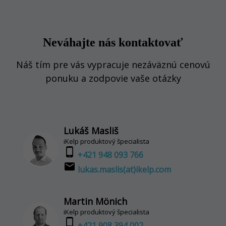
Neváhajte nás kontaktovať
Náš tím pre vás vypracuje nezáväznú cenovú
ponuku a zodpovie vaše otázky
Lukáš Masliš
iKelp produktový špecialista
phone_android
+421 948 093 766
email
lukas.maslis(at)ikelp.com
Martin Mönich
iKelp produktový špecialista
phone_android
+421 908 394 002