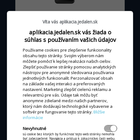
od 0 - 24 €
mesačne
Víta vás aplikacia.jedalen.sk
podľa výšky obratu kartou
aplikacia.jedalen.sk vás žiada o
súhlas s používaním vašich údajov
Používame cookies pre zlepšenie funkcionality
MÁM ZÁUJEM
obsahu tejto stránky. Svojím výberom nám
môžete pomôcť k lepšej realizácii našich cieľov.
Zlepšiť používanie stránky pomocou analytických
nástrojov pre anonymné sledovania používania
jednotlivých funkcionalít. Perzonalizovať obsah
na základe vašej interakci a preferovaných
nastavení. Marketing zlepšiť cielenú reklamu a
ALL-IN-ONE POKLADŇA
relevantnú pre vás. Údaje tak môžu byť
anonymne zdielané medzi našich partnerov,
All-in-one P3MIX
ktorý nám dodávajú technologické vybavenie a
softvér pre fungovanie tejto stránky.
Bližšie
informácie
Nevyhnutné
sú cookie bez ktorých by funkčnosť tejto web stránky nemohla
byť zabezpečené. Navigácia a prístup k zákazníckej časti webu.