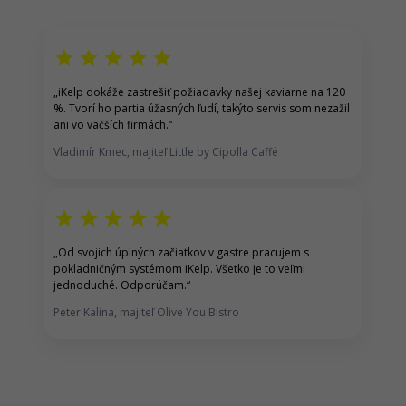
star
star
star
star
star
„
iKelp dokáže zastrešiť p
ožiadavky našej kaviarne na 120
%.
Tvorí ho partia úžasných ľudí, takýto servis som nezažil
ani vo väčších firmách.
“
Vladimír Kmec, majiteľ Little by Cipolla Caffé
star
star
star
star
star
„
Od svojich úplných začiatkov v gastre pracujem s
pokladničným systémom iKelp
. Všetko je to veľmi
jednoduché. Odporúčam.
“
Peter Kalina, majiteľ Olive You Bistro