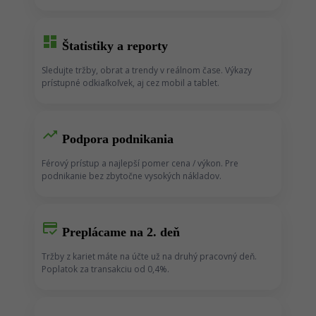
dashboard
Štatistiky a reporty
Sledujte tržby, obrat a trendy v reálnom čase. Výkazy
prístupné odkiaľkoľvek, aj cez mobil a tablet.
trending_up
Podpora podnikania
Férový prístup a najlepší pomer cena / výkon. Pre
podnikanie bez zbytočne vysokých nákladov.
credit_score
Preplácame na 2. deň
Tržby z kariet máte na účte už na druhý pracovný deň.
Poplatok za transakciu od 0,4%.