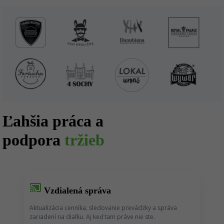
Ľahšia práca a
podpora
tržieb
cast_connected
Vzdialená správa
Aktualizácia cenníka, sledovanie prevádzky a správa
zariadení na diaľku. Aj keď tam práve nie ste.