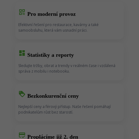
qr_code
Pro moderní provoz
Efektivní řešení pro restaurace, kavárny a také
samoobsluhu, která vám usnadní práci.
dashboard
Statistiky a reporty
Sledujte tržby, obrat a trendy v reálném čase i vzdálená
správa z mobilu i notebooku.
loyalty
Bezkonkurenční ceny
Nejlepší ceny a férový přístup. Naše řešení pomáhají
podnikatelům růst bez starostí.
credit_score
Proplácíme již 2. den