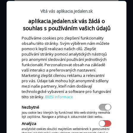
jen 0 - 525 Kč
měs.
Vítá vás aplikacia.jedalen.sk
při obratu kartou nad 25tisíc Kč
aplikacia.jedalen.sk vás žádá o
souhlas s používáním vašich údajů
Používáme cookies pro zlepšení funkcionality
MÁM ZÁJEM
obsahu této stránky. Svým výběrem nám můžete
pomoci k lepší realizaci našich cílů. Zlepšit
používání stránky pomocí analytických nástrojů
pro anonymní sledování používání jednotlivých
funkcionalit. Perzonalizovat obsah na základě
vaší interakci a preferovaných nastavení.
Marketing zlepšit cílenou reklamu a relevantní
KOMPAKTNÍ POKLADNA
pro vás. Údaje tak mohou být anonymně sdíleny
All-in-one D3M
mezi naše partnery, kteří nám dodávají
technologické vybavení a software pro fungování
této stránky.
Bližší informace
Nezbytné
jsou cookie bez kterých by funkčnost této web stránky nemohla
být zajištěna. Navigace a přístup k zákaznické části webu.
Analýza
analytické cookies sloužící majitelům webstránek k porozumění