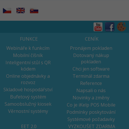
FUNKCE
CENÍK
Webináře k funkcím
Pronájem pokladen
Mobilní číšník
Dotovaný nákup
pokladen
Inteligentní stůl s QR
kódem
Chci jen software
Online objednávky a
Terminál zdarma
rozvoz
Reference
Skladové hospodářství
Napsali o nás
Bufetový systém
Novinky a změny
Samoobslužný kiosek
Co je iKelp POS Mobile
Věrnostní systémy
Podmínky poskytování
Systémové požadavky
EET 2.0
VYZKOUŠET ZDARMA