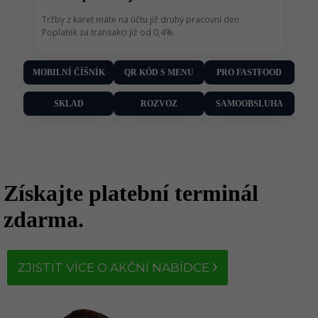
Tržby z karet máte na účtu již druhý pracovní den.
Poplatek za transakci již od 0,4%.
MOBILNÍ ČÍŠNÍK
QR KÓD S MENU
PRO FASTFOOD
SKLAD
ROZVOZ
SAMOOBSLUHA
Získajte platební terminál
zdarma.
ZJISTIT VÍCE O AKČNÍ NABÍDCE