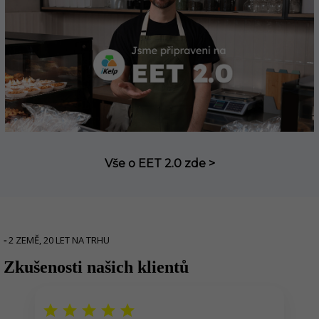
Vše o EET 2.0 zde >
-
2 ZEMĚ, 20 LET NA TRHU
r
Zkušenosti našich klientů
star
star
star
star
star