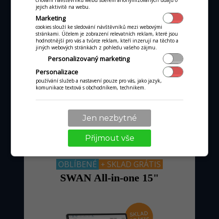
chování návštěvníků webu sběrem anonymizovaných údajů o
jejich aktivitě na webu.
Marketing
cookies slouží ke sledování návštěvníků mezi webovými
stránkami. Účelem je zobrazení relevatních reklam, které jsou
hodnotnější pro vás a tvůrce reklam, kteří inzerují na těchto a
jen 1 050 Kč
jiných webových stránkách z pohledu vašeho zájmu.
měs.
Personalizovaný marketing
při obratu kartou nad 25tisíc Kč
Personalizace
používání služeb a nastavení pouze pro vás, jako jazyk,
komunikace textová s obchodníkem, technikem.
MÁM ZÁJEM
Jen nezbytné
Přijmout vše
OBLÍBENÉ
SKLAD GRÁTIS
+
SWAN All-in-one 15"