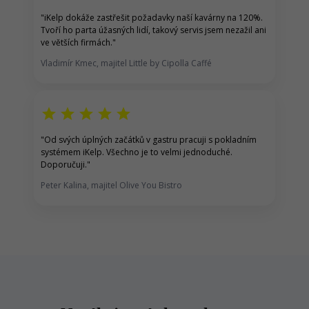
"iKelp dokáže zastřešit požadavky naší kavárny na 120%.
Tvoří ho parta úžasných lidí, takový servis jsem nezažil ani
ve větších firmách."
Vladimír Kmec, majitel Little by Cipolla Caffé
star
star
star
star
star
"Od svých úplných začátků v gastru pracuji s pokladním
systémem iKelp. Všechno je to velmi jednoduché.
Doporučuji."
Peter Kalina, majitel Olive You Bistro