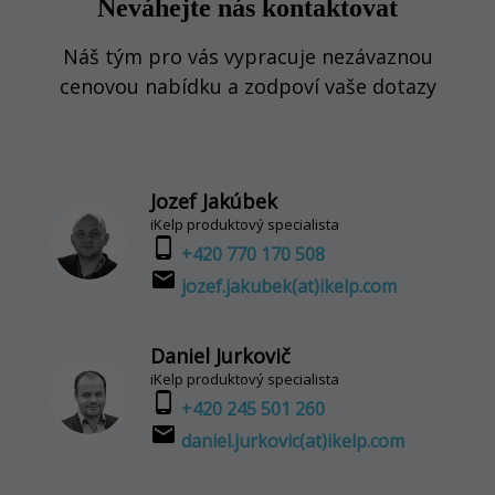
Neváhejte nás kontaktovat
Náš tým pro vás vypracuje nezávaznou
cenovou nabídku a zodpoví vaše dotazy
Jozef Jakúbek
iKelp produktový specialista
phone_android
+420 770 170 508
email
jozef.jakubek(at)ikelp.com
Daniel Jurkovič
iKelp produktový specialista
phone_android
+420 245 501 260
email
daniel.jurkovic(at)ikelp.com