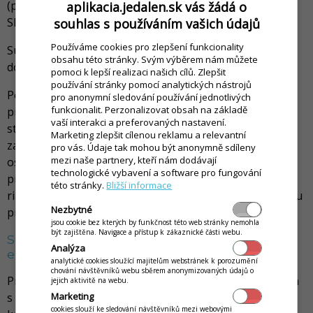
(predovšetkým telefonicky, emailom, prostredníctvom
aplikacia.jedalen.sk vás žádá o
SMS a MMS správ).
souhlas s používáním vašich údajů
Používáme cookies pro zlepšení funkcionality
Súhlas so spracovaním Osobných údajov udeľujem
obsahu této stránky. Svým výběrem nám můžete
dobrovoľne a to na dobu do odvolania tohto súhlasu.
pomoci k lepší realizaci našich cílů. Zlepšit
používání stránky pomocí analytických nástrojů
Poučenie: Tento súhlas môžete kedykoľvek odvolať po
pro anonymní sledování používání jednotlivých
funkcionalit. Perzonalizovat obsah na základě
prihlásení sa na
vaší interakci a preferovaných nastavení.
stránke
https://www.ikelp.com/sk/dashboard
alebo
Marketing zlepšit cílenou reklamu a relevantní
zaslaním žiadosti na adresu
podpora(at)ikelp.sk
. Vaše
pro vás. Údaje tak mohou být anonymně sdíleny
mezi naše partnery, kteří nám dodávají
osobné údaje budú zmazané bezodkladne okrem
technologické vybavení a software pro fungování
prípadov, kedy vymazanie osobných údajov znemožní
této stránky.
Bližší informace
riadne poskytovanie objednaných služieb alebo ochranu
Nezbytné
práv Správcu (napríklad vymáhanie dlžnej sumy).
jsou cookie bez kterých by funkčnost této web stránky nemohla
být zajištěna. Navigace a přístup k zákaznické části webu.
Súhlas so šírením obchodných oznámení
Analýza
elektronickými prostriedkami
analytické cookies sloužící majitelům webstránek k porozumění
chování návštěvníků webu sběrem anonymizovaných údajů o
Prostredníctvom tejto webovej aplikácie týmto súhlasím
jejich aktivitě na webu.
Marketing
s využívaním svojho vyššie uvedeného elektronického
cookies slouží ke sledování návštěvníků mezi webovými