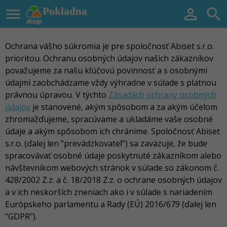

Pokladna


Ochrana vášho súkromia je pre spoločnosť Abiset s.r.o.
prioritou. Ochranu osobných údajov našich zákazníkov
považujeme za našu kľúčovú povinnosť a s osobnými
údajmi zaobchádzame vždy výhradne v súlade s platnou
právnou úpravou. V týchto
Zásadách ochrany osobných
údajov
je stanovené, akým spôsobom a za akým účelom
zhromažďujeme, spracúvame a ukladáme vaše osobné
údaje a akým spôsobom ich chránime. Spoločnosť Abiset
s.r.o. (ďalej len "prevádzkovateľ") sa zaväzuje, že bude
spracovávať osobné údaje poskytnuté zákazníkom alebo
návštevníkom webových stránok v súlade so zákonom č.
428/2002 Z.z. a č. 18/2018 Z.z. o ochrane osobných údajov
a v ich neskorších zneniach ako i v súlade s nariadením
Európskeho parlamentu a Rady (EÚ) 2016/679 (ďalej len
"GDPR").