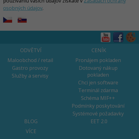
používaniu vašich údajov získate v
Zásadách ochrany
osobných údajov
.
ODVĚTVÍ
CENÍK
Maloobchod / retail
Pronájem pokladen
Gastro provozy
Dotovaný nákup
pokladen
Služby a servisy
Chci jen software
Terminál zdarma
Schéma MIF++
Podmínky poskytování
Systémové požadavky
BLOG
EET 2.0
VÍCE