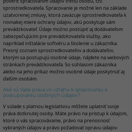
poveriť spracovaním údajov tretiu osobu, tzv.
sprostredkovateľa. Spracovanie je možné len na základe
uzatvorenej zmluvy, ktorá zaväzuje sprostredkovateľa k
rovnakej miere ochrany údajov, akú poskytuje sám
prevádzkovateľ. Údaje možno postúpiť aj dodávateľom
zabezpečujúcim pre prevádzkovateľa služby, ako
napríklad inštalácie softvéru a školenie u zákazníka.
Presný zoznam sprostredkovateľov a dodávateľov,
ktorým sa postupujú osobné údaje, nájdete na webových
stránkach prevádzkovateľa. So súhlasom zákazníka
alebo na jeho príkaz možno osobné údaje poskytnúť aj
ďalším osobám.
Aké sú Vaše práva vo vzťahu k spracovaniu a
postupovaniu osobných údajov?
V súlade s platnou legislatívou môžete uplatniť svoje
práva dotknutej osoby. Máte právo na prístup k údajom,
ktoré o vás spracovávame, právo na prenosnosť
vybraných údajov a právo požadovať opravu údajov.