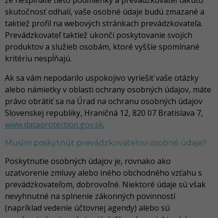
že nespĺňate tieto podmienky a prevádzkovateľ takúto
skutočnosť odhalí, vaše osobné údaje budú zmazané a
taktiež profil na webových stránkach prevádzkovateľa.
Prevádzkovateľ taktiež ukončí poskytovanie svojich
produktov a služieb osobám, ktoré vyššie spomínané
kritériu nespĺňajú.
Ak sa vám nepodarilo uspokojivo vyriešiť vaše otázky
alebo námietky v oblasti ochrany osobných údajov, máte
právo obrátiť sa na Úrad na ochranu osobných údajov
Slovenskej republiky, Hraničná 12, 820 07 Bratislava 7,
www.dataprotection.gov.sk
.
Musím poskytnúť prevádzkovateľovi osobné údaje?
Poskytnutie osobných údajov je, rovnako ako
uzatvorenie zmluvy alebo iného obchodného vzťahu s
prevádzkovateľom, dobrovoľné. Niektoré údaje sú však
nevyhnutné na splnenie zákonných povinností
(napríklad vedenie účtovnej agendy) alebo sú