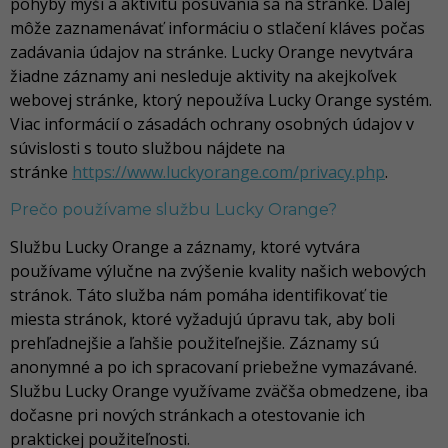
pohyby myši a aktivitu posúvania sa na stránke. Ďalej
môže zaznamenávať informáciu o stlačení kláves počas
zadávania údajov na stránke. Lucky Orange nevytvára
žiadne záznamy ani nesleduje aktivity na akejkoľvek
webovej stránke, ktorý nepoužíva Lucky Orange systém.
Viac informácií o zásadách ochrany osobných údajov v
súvislosti s touto službou nájdete na
stránke
https://www.luckyorange.com/privacy.php
.
Prečo používame službu Lucky Orange?
Službu Lucky Orange a záznamy, ktoré vytvára
používame výlučne na zvýšenie kvality našich webových
stránok. Táto služba nám pomáha identifikovať tie
miesta stránok, ktoré vyžadujú úpravu tak, aby boli
prehľadnejšie a ľahšie použiteľnejšie. Záznamy sú
anonymné a po ich spracovaní priebežne vymazávané.
Službu Lucky Orange využívame zväčša obmedzene, iba
dočasne pri nových stránkach a otestovanie ich
praktickej použiteľnosti.