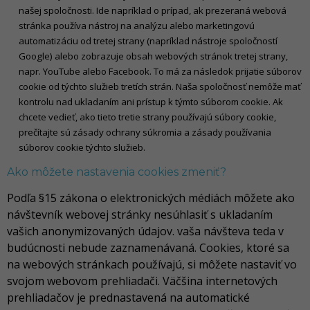
našej spoločnosti. Ide napríklad o prípad, ak prezeraná webová
stránka používa nástroj na analýzu alebo marketingovú
automatizáciu od tretej strany (napríklad nástroje spoločností
Google) alebo zobrazuje obsah webových stránok tretej strany,
napr. YouTube alebo Facebook. To má za následok prijatie súborov
cookie od týchto služieb tretích strán. Naša spoločnosť nemôže mať
kontrolu nad ukladaním ani prístup k týmto súborom cookie. Ak
chcete vedieť, ako tieto tretie strany používajú súbory cookie,
prečítajte sú zásady ochrany súkromia a zásady používania
súborov cookie týchto služieb.
Ako môžete nastavenia cookies zmeniť?
Podľa §15 zákona o elektronických médiách môžete ako
návštevník webovej stránky nesúhlasiť s ukladaním
vašich anonymizovaných údajov. vaša návšteva teda v
budúcnosti nebude zaznamenávaná. Cookies, ktoré sa
na webových stránkach používajú, si môžete nastaviť vo
svojom webovom prehliadači. Väčšina internetových
prehliadačov je prednastavená na automatické