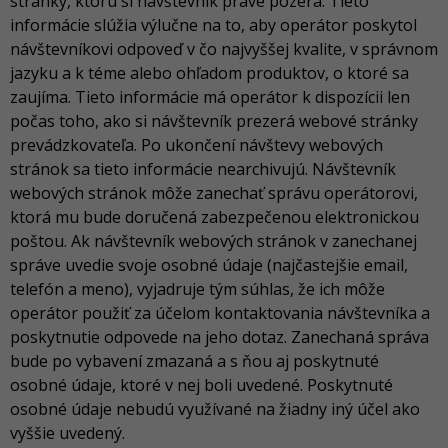
stránky, ktorú si návštevník práve pozerá. Tieto
informácie slúžia výlučne na to, aby operátor poskytol
návštevníkovi odpoveď v čo najvyššej kvalite, v správnom
jazyku a k téme alebo ohľadom produktov, o ktoré sa
zaujíma. Tieto informácie má operátor k dispozícii len
počas toho, ako si návštevník prezerá webové stránky
prevádzkovateľa. Po ukončení návštevy webových
stránok sa tieto informácie nearchivujú. Návštevník
webových stránok môže zanechať správu operátorovi,
ktorá mu bude doručená zabezpečenou elektronickou
poštou. Ak návštevník webových stránok v zanechanej
správe uvedie svoje osobné údaje (najčastejšie email,
telefón a meno), vyjadruje tým súhlas, že ich môže
operátor použiť za účelom kontaktovania návštevníka a
poskytnutie odpovede na jeho dotaz. Zanechaná správa
bude po vybavení zmazaná a s ňou aj poskytnuté
osobné údaje, ktoré v nej boli uvedené. Poskytnuté
osobné údaje nebudú využívané na žiadny iný účel ako
vyššie uvedený.