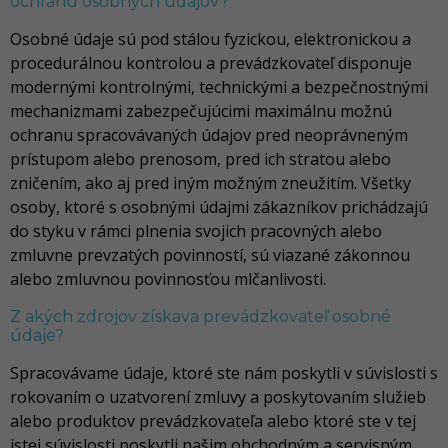
ochranu osobných údajov?
Osobné údaje sú pod stálou fyzickou, elektronickou a
procedurálnou kontrolou a prevádzkovateľ disponuje
modernými kontrolnými, technickými a bezpečnostnými
mechanizmami zabezpečujúcimi maximálnu možnú
ochranu spracovávaných údajov pred neoprávneným
prístupom alebo prenosom, pred ich stratou alebo
zničením, ako aj pred iným možným zneužitím. Všetky
osoby, ktoré s osobnými údajmi zákazníkov prichádzajú
do styku v rámci plnenia svojich pracovných alebo
zmluvne prevzatých povinností, sú viazané zákonnou
alebo zmluvnou povinnosťou mlčanlivosti.
Z akých zdrojov získava prevádzkovateľ osobné
údaje?
Spracovávame údaje, ktoré ste nám poskytli v súvislosti s
rokovaním o uzatvorení zmluvy a poskytovaním služieb
alebo produktov prevádzkovateľa alebo ktoré ste v tej
istej súvislosti poskytli našim obchodným a servisným