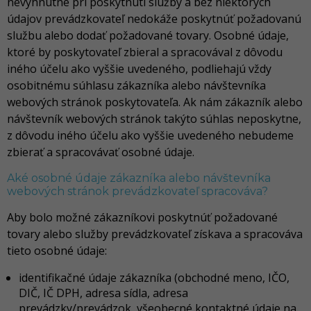
nevyhnutné pri poskytnutí služby a bez niektorých
údajov prevádzkovateľ nedokáže poskytnúť požadovanú
službu alebo dodať požadované tovary. Osobné údaje,
ktoré by poskytovateľ zbieral a spracovával z dôvodu
iného účelu ako vyššie uvedeného, podliehajú vždy
osobitnému súhlasu zákazníka alebo návštevníka
webových stránok poskytovateľa. Ak nám zákazník alebo
návštevník webových stránok takýto súhlas neposkytne,
z dôvodu iného účelu ako vyššie uvedeného nebudeme
zbierať a spracovávať osobné údaje.
Aké osobné údaje zákazníka alebo návštevníka
webových stránok prevádzkovateľ spracováva?
Aby bolo možné zákazníkovi poskytnúť požadované
tovary alebo služby prevádzkovateľ získava a spracováva
tieto osobné údaje:
identifikačné údaje zákazníka (obchodné meno, IČO,
DIČ, IČ DPH, adresa sídla, adresa
prevádzky/prevádzok, všeobecné kontaktné údaje na