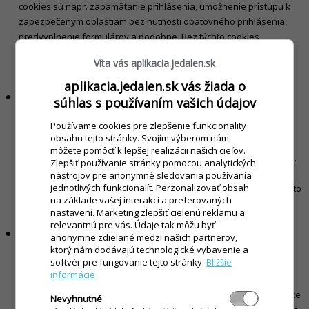
cookies sú napr. zapamätanie prihlásenia, umožnenie prístupu k
zabezpečeným oblastiam bez nutnosti opätovného prihlásenia,
predvyplnenie formulárov a podobne. Bez týchto cookies
nemôžeme poskytovať služby, ktoré tvoria základ našich stránok.
Víta vás aplikacia.jedalen.sk
Pokiaľ tieto cookies zakážete, nebudeme môcť zaručiť bezchybný
chod stránok.
aplikacia.jedalen.sk vás žiada o
Prevádzkové súbory cookie
súhlas s používaním vašich údajov
Pomocou prevádzkových cookies zhromažďujeme štatistické
Používame cookies pre zlepšenie funkcionality
informácie o tom, ako používate naše webové stránky. Tieto
obsahu tejto stránky. Svojím výberom nám
technické informácie nám napr. povedia, na ktoré časti webovej
môžete pomôcť k lepšej realizácii našich cieľov.
stránky ste klikli, ktorú stránku ste navštívili naposledy a podobne.
Zlepšiť používanie stránky pomocou analytických
Tieto cookies nám slúžia na analýzu a vylepšovanie našich
nástrojov pre anonymné sledovania používania
jednotlivých funkcionalít. Perzonalizovať obsah
webových stránok z hľadiska obsahu, výkonu a dizajnu. Pokiaľ tieto
na základe vašej interakci a preferovaných
cookies zakážete, nemôžeme vám zaručiť bezchybný chod našich
nastavení. Marketing zlepšiť cielenú reklamu a
stránok.
relevantnú pre vás. Údaje tak môžu byť
Funkčné súbory cookie
anonymne zdielané medzi našich partnerov,
Funkčné súbory cookie nie sú nevyhnutné, ale pomáhajú nám
ktorý nám dodávajú technologické vybavenie a
softvér pre fungovanie tejto stránky.
Bližšie
vylepšiť funkčnosť našich webových stránok. Ide napríklad o
informácie
zapamätanie nastavení zvolených pri predchádzajúcej návšteve
stránky, napr. rozloženie obsahu, výber lokality a podobne, aby ste
Nevyhnutné