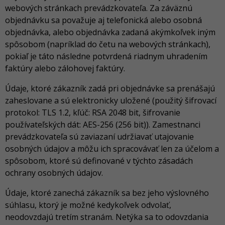
webových stránkach prevádzkovateľa. Za záväznú
objednávku sa považuje aj telefonická alebo osobná
objednávka, alebo objednávka zadaná akýmkoľvek iným
spôsobom (napríklad do četu na webových stránkach),
pokiaľ je táto následne potvrdená riadnym uhradením
faktúry alebo zálohovej faktúry.
Údaje, ktoré zákazník zadá pri objednávke sa prenášajú
zaheslovane a sú elektronicky uložené (použitý šifrovací
protokol: TLS 1.2, kľúč: RSA 2048 bit, šifrovanie
používateľských dát: AES-256 (256 bit)). Zamestnanci
prevádzkovateľa sú zaviazaní udržiavať utajovanie
osobných údajov a môžu ich spracovávať len za účelom a
spôsobom, ktoré sú definované v týchto zásadách
ochrany osobných údajov.
Údaje, ktoré zanechá zákazník sa bez jeho výslovného
súhlasu, ktorý je možné kedykoľvek odvolať,
neodovzdajú tretím stranám. Netýka sa to odovzdania