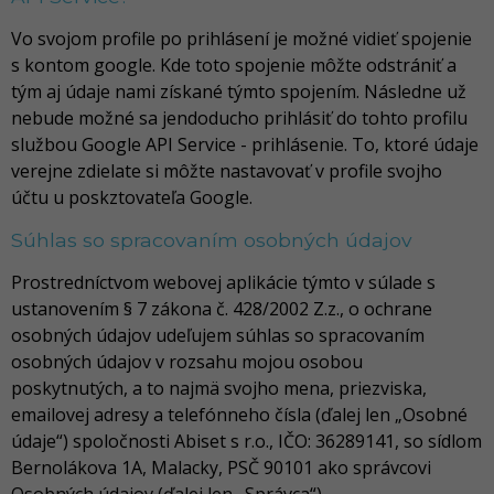
Vo svojom profile po prihlásení je možné vidieť spojenie
s kontom google. Kde toto spojenie môžte odstrániť a
tým aj údaje nami získané týmto spojením. Následne už
nebude možné sa jendoducho prihlásiť do tohto profilu
službou Google API Service - prihlásenie. To, ktoré údaje
verejne zdielate si môžte nastavovať v profile svojho
účtu u poskztovateľa Google.
Súhlas so spracovaním osobných údajov
Prostredníctvom webovej aplikácie týmto v súlade s
ustanovením § 7 zákona č. 428/2002 Z.z., o ochrane
osobných údajov udeľujem súhlas so spracovaním
osobných údajov v rozsahu mojou osobou
poskytnutých, a to najmä svojho mena, priezviska,
emailovej adresy a telefónneho čísla (ďalej len „Osobné
údaje“) spoločnosti Abiset s r.o., IČO: 36289141, so sídlom
Bernolákova 1A, Malacky, PSČ 90101 ako správcovi