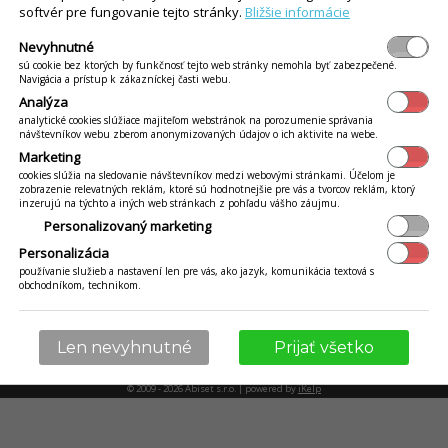
softvér pre fungovanie tejto stránky.
Bližšie informácie
Nevyhnutné
sú cookie bez ktorých by funkčnosť tejto web stránky nemohla byť zabezpečené.
Navigácia a prístup k zákazníckej časti webu.
UŤ
CENNÍK
Analýza
analytické cookies slúžiace majiteľom webstránok na porozumenie správania
návštevníkov webu zberom anonymizovaných údajov o ich aktivite na webe.
Marketing
cookies slúžia na sledovanie návštevníkov medzi webovými stránkami. Účelom je
ideokurz
zobrazenie relevatných reklám, ktoré sú hodnotnejšie pre vás a tvorcov reklám, ktorý
šie kladené otazky
inzerujú na týchto a iných web stránkach z pohľadu vášho záujmu.
Personalizovaný marketing
a zmeny
Personalizácia
používanie služieb a nastavení len pre vás, ako jazyk, komunikácia textová s
osobných údajov
obchodníkom, technikom.
ikácie iKelp
Len nevyhnutné
Prijať všetko
© 2009 - 2026 Abiset s.r.o. | powered by
iKelp