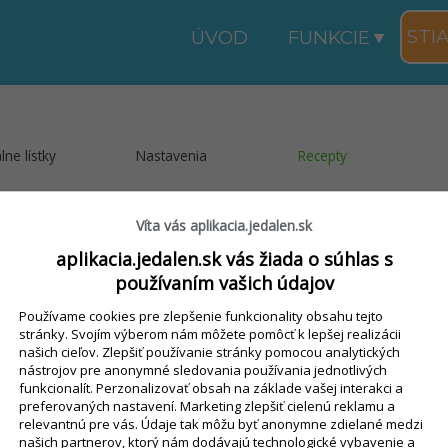
STI
ÚVOD
FUNKCIE
lne lístky
Nastavenia
Recepty
Víta vás aplikacia.jedalen.sk
aplikacia.jedalen.sk vás žiada o súhlas s
používaním vašich údajov
Používame cookies pre zlepšenie funkcionality obsahu tejto
surovinu
stránky. Svojím výberom nám môžete pomôcť k lepšej realizácii
cero surovín. Naviazanie je nutné vykonať pri vytvorení novej skladovej kart
našich cieľov. Zlepšiť používanie stránky pomocou analytických
ím danej skladovej karty a to kliknutím pravým tlačidlom na danú skladovú
nástrojov pre anonymné sledovania používania jednotlivých
funkcionalít. Perzonalizovať obsah na základe vašej interakci a
preferovaných nastavení. Marketing zlepšiť cielenú reklamu a
relevantnú pre vás. Údaje tak môžu byť anonymne zdielané medzi
a byť jedlá obsahujúce alergény označené, tak aby stravníci boli o týchto 
našich partnerov, ktorý nám dodávajú technologické vybavenie a
nu ku skladovej karte V aplikácii je možné alergény priradiť ku konkrétnym 