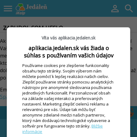

Jedáleň


ZABUDOL SOM HESLO
Víta vás aplikacia.jedalen.sk
Ak ste zabudli Vaše prístupové heslo nezúfajte. Po zadaní
aplikacia.jedalen.sk vás žiada o
Vašej emailovej adresy (ktorú používate ako prihlasovacie
súhlas s používaním vašich údajov
meno) Vám bude automaticky zaslaná emailová správa,
ktorá bude obsahovať nové prístupové heslo a odkaz na
Používame cookies pre zlepšenie funkcionality
dokončenie zmeny hesla. Heslo bude skutočne zmenené až
obsahu tejto stránky. Svojím výberom nám
môžete pomôcť k lepšej realizácii našich cieľov.
po kliknutí na tento odkaz v emailovej správe.
Zlepšiť používanie stránky pomocou analytických
nástrojov pre anonymné sledovania používania
Email
Zaslať žiadosť
jednotlivých funkcionalít. Perzonalizovať obsah
Späť
na základe vašej interakci a preferovaných
nastavení. Marketing zlepšiť cielenú reklamu a
relevantnú pre vás. Údaje tak môžu byť
anonymne zdielané medzi našich partnerov,
ktorý nám dodávajú technologické vybavenie a
FUNKCIE
STIAHNUŤ
softvér pre fungovanie tejto stránky.
Bližšie
informácie
Čipový systém
CENNÍK