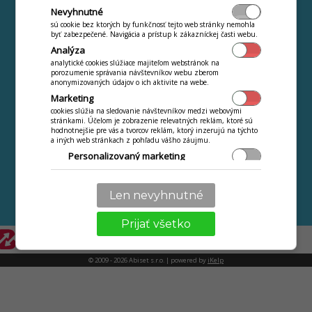
Nevyhnutné
Stravný list
VIAC
sú cookie bez ktorých by funkčnosť tejto web stránky nemohla
Výkaz stravovaných
byť zabezpečené. Navigácia a prístup k zákazníckej časti webu.
Návody
osôb
Analýza
ONLINE videokurz
Obratová súpiska
analytické cookies slúžiace majiteľom webstránok na
porozumenie správania návštevníkov webu zberom
Najčastejšie kladené
Webová jedáleň
anonymizovaných údajov o ich aktivite na webe.
otazky
Jedálny lístok na
Marketing
Novinky a zmeny
cookies slúžia na sledovanie návštevníkov medzi webovými
Internete ZDARMA
stránkami. Účelom je zobrazenie relevatných reklám, ktoré sú
Kontakt
hodnotnejšie pre vás a tvorcov reklám, ktorý inzerujú na týchto
a iných web stránkach z pohľadu vášho záujmu.
Ochrana osobných
Personalizovaný marketing
údajov
Ďalšie aplikácie iKelp
Personalizácia
používanie služieb a nastavení len pre vás, ako jazyk,
iKelp
Len nevyhnutné
komunikácia textová s obchodníkom, technikom.
Prijať všetko
© 2009 - 2026 Abiset s.r.o. | powered by
iKelp