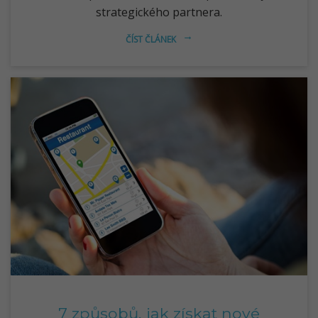
strategického partnera.
ČÍST ČLÁNEK
arrow_right_alt
7 způsobů, jak získat nové