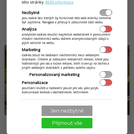
řadu výzev. Přinášíme užitečné rady, jak se na
této stránky.
Bližší informace
sezónu připravit a nenechat si ujít příležitost pro
Nezbytné
růst byznysu.
jsou cookie bez kterých by funkčnost této web stránky nemohla
být zajištěna. Navigace a přístup k zákaznické části webu.
Analýza
ČÍST ČLÁNEK
arrow_right_alt
analytické cookies sloužící majitelům webstránek k porozumění
chování návštěvníků webu sběrem anonymizovaných údajů o
jejich aktivitě na webu.
Marketing
cookies slouží ke sledování návštěvníků mezi webovými
stránkami. Účelem je zobrazení relevatních reklam, které jsou
hodnotnější pro vás a tvůrce reklam, kteří inzerují na těchto a
jiných webových stránkách z pohledu vašeho zájmu.
Personalizovaný marketing
Personalizace
používání služeb a nastavení pouze pro vás, jako jazyk,
komunikace textová s obchodníkem, technikem.
Jen nezbytné
Přijmout vše
Rozhovor s Petrem Kalinou: