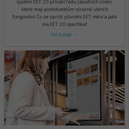
systém EET 2.0 přináší řadu zásadních změn,
které mají podnikatelům výrazně ulehčit
fungování. Co se oproti původní EET mění a jaké
ma EET 2.0 specifika?
ČÍST ČLÁNEK
arrow_right_alt