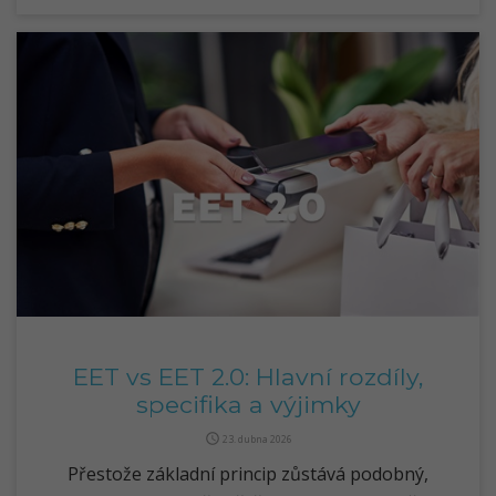
EET vs EET 2.0: Hlavní rozdíly,
specifika a výjimky
query_builder
23. dubna 2026
Přestože základní princip zůstává podobný,