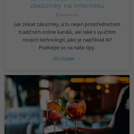
zákazníky na internetu
query_builder
08. ledna 2025
Jak získat zákazníky, a to nejen prostřednictvím
tradičních online kanálů, ale také s využitím
nových technologií, jako je například AI?
Podívejte se na naše tipy.
ČÍST ČLÁNEK
arrow_right_alt