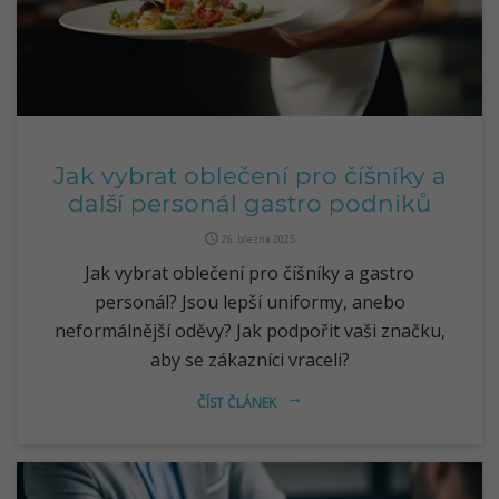
Jak vybrat oblečení pro číšníky a
další personál gastro podniků
query_builder
26. března 2025
Jak vybrat oblečení pro číšníky a gastro
personál? Jsou lepší uniformy, anebo
neformálnější oděvy? Jak podpořit vaši značku,
aby se zákazníci vraceli?
ČÍST ČLÁNEK
arrow_right_alt