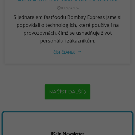
query_builder
03. října 2024
S jednatelem fastfoodu Bombay Express jsme si
popovídali o technologiích, které používají na
provozovnách, čímž se usnadňuje život
personálu i zákazníkům.
ČÍST ČLÁNEK
arrow_right_alt
NAČÍST DALŠÍ
iKelp Newsletter