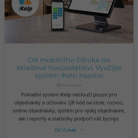
Od mobilního číšníka po
skladové hospodářství. Využijte
systém iKelp naplno
query_builder
03. května 2026
Pokladní systém iKelp neslouží pouze pro
objednávky a účtování. QR kód na stole, rozvoz,
online objednávky, systém pro výdej objednávek,
ale i reporty a statistiky podpoří váš byznys.
ČÍST ČLÁNEK
arrow_right_alt