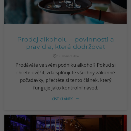
Prodej alkoholu – povinnosti a
pravidla, která dodržovat
query_builder
12. prosince 2024
Prodáváte ve svém podniku alkohol? Pokud si
chcete ověřit, zda splňujete všechny zákonné
požadavky, přečtěte si tento článek, který
funguje jako kontrolní návod.
ČÍST ČLÁNEK
arrow_right_alt