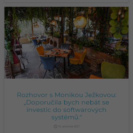
Rozhovor s Monikou Ježkovou:
„Doporučila bych nebát se
investic do softwarových
systémů.“
query_builder
16. prosince 2021