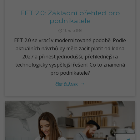
EET 2.0: Základní přehled pro
podnikatele
query_builder
15. ledna 2026
EET 2.0 se vrací v modernizované podobě. Podle
aktuálních návrhů by měla začít platit od ledna
2027 a přinést jednodušší, přehlednější a
technologicky vyspělejší řešení. Co to znamená
pro podnikatele?
ČÍST ČLÁNEK
arrow_right_alt