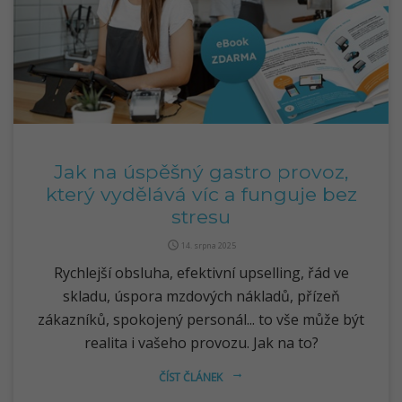
Jak na úspěšný gastro provoz,
který vydělává víc a funguje bez
stresu
query_builder
14. srpna 2025
Rychlejší obsluha, efektivní upselling, řád ve
skladu, úspora mzdových nákladů, přízeň
zákazníků, spokojený personál... to vše může být
realita i vašeho provozu. Jak na to?
ČÍST ČLÁNEK
arrow_right_alt