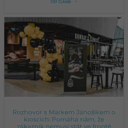
ČÍST ČLÁNEK
arrow_right_alt
Rozhovor s Markem Jánošíkem o
kioscích: Pomáhá nám, že
zákazník nemusí stát ve frontě