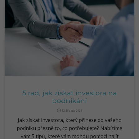
5 rad, jak získat investora na
podnikání
query_builder
12. března 2025
Jak získat investora, který přinese do vašeho
podniku přesně to, co potřebujete? Nabízíme
vám 5 tipů, které vám mohou pomoci najít