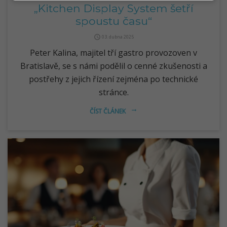
„Kitchen Display System šetří
spoustu času“
query_builder
03. dubna 2025
Peter Kalina, majitel tří gastro provozoven v
Bratislavě, se s námi podělil o cenné zkušenosti a
postřehy z jejich řízení zejména po technické
stránce.
ČÍST ČLÁNEK
arrow_right_alt