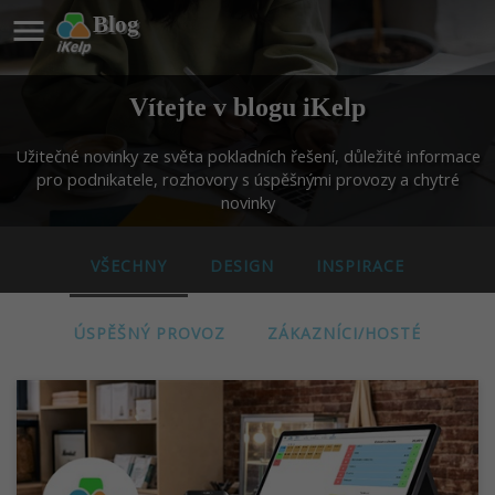

Blog
Vítejte v blogu iKelp
Užitečné novinky ze světa pokladních řešení, důležité informace
pro podnikatele, rozhovory s úspěšnými provozy a chytré
novinky
VŠECHNY
DESIGN
INSPIRACE
ÚSPĚŠNÝ PROVOZ
ZÁKAZNÍCI/HOSTÉ