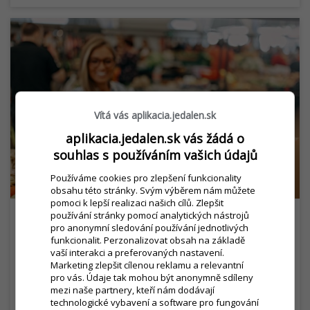
Vítá vás aplikacia.jedalen.sk
aplikacia.jedalen.sk vás žádá o
souhlas s používáním vašich údajů
Používáme cookies pro zlepšení funkcionality
obsahu této stránky. Svým výběrem nám můžete
pomoci k lepší realizaci našich cílů. Zlepšit
používání stránky pomocí analytických nástrojů
pro anonymní sledování používání jednotlivých
Jak se připravit na letní sezónu:
funkcionalit. Perzonalizovat obsah na základě
Mobilní řešení a další tipy
vaší interakci a preferovaných nastavení.
Marketing zlepšit cílenou reklamu a relevantní
query_builder
10. května 2025
pro vás. Údaje tak mohou být anonymně sdíleny
mezi naše partnery, kteří nám dodávají
Letní sezóna přináší skvělé příležitostí, jakož i
technologické vybavení a software pro fungování