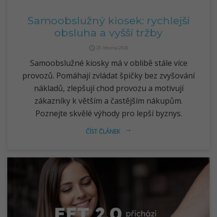
Samoobslužný kiosek: rychlejší
obsluha a vyšší tržby
query_builder
20. března 2026
Samoobslužné kiosky má v oblibě stále více
provozů. Pomáhají zvládat špičky bez zvyšování
nákladů, zlepšují chod provozu a motivují
zákazníky k větším a častějším nákupům.
Poznejte skvělé výhody pro lepší byznys.
ČÍST ČLÁNEK
arrow_right_alt