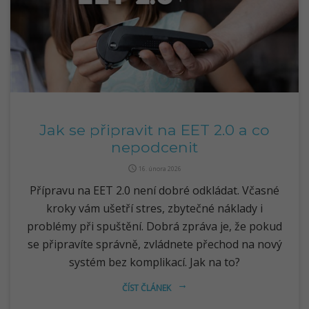
Jak se připravit na EET 2.0 a co
nepodcenit
query_builder
16. února 2026
Přípravu na EET 2.0 není dobré odkládat. Včasné
kroky vám ušetří stres, zbytečné náklady i
problémy při spuštění. Dobrá zpráva je, že pokud
se připravíte správně, zvládnete přechod na nový
systém bez komplikací. Jak na to?
ČÍST ČLÁNEK
arrow_right_alt