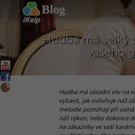
Blog
Hudba má velký vl
vašeho g
Hudba má zásadní vliv na naš
vybavit, jak ovlivňuje náš z
melodie pomáhají při usínání
náš výkon, nebo dokonce d
na zákazníky ve vaší kavárn