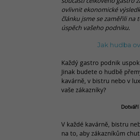
součástí celkového gastro z
ovlivnit ekonomické výsled
článku jsme se zaměřili na 
úspěch vašeho podniku.
Jak hudba ov
Každý gastro podnik uspoko
Jinak budete o hudbě přemý
kavárně, v bistru nebo v lu
vaše zákazníky?
Dotváří
V každé kavárně, bistru neb
na to, aby zákazníkům chut