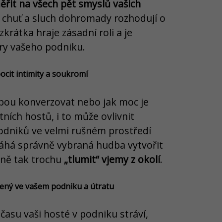
ěřit na všech pět smyslů vašich
t, chuť a sluch dohromady rozhodují o
rátka hraje zásadní roli a je
ry vašeho podniku.
ocit intimity a soukromí
bou konverzovat nebo jak moc je
tních hostů, i to může ovlivnit
odniků ve velmi rušném prostředí
máhá správně vybraná hudba vytvořit
tně tak trochu
„tlumit“ vjemy z okolí
.
vený ve vašem podniku a útratu
 času vaši hosté v podniku stráví,