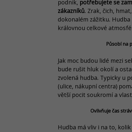
podnik,
potřebujete se zam
zákazníků
. Zrak, čich, hma
dokonalém zážitku. Hudba zk
královnou celkové atmosfé
Působí na p
Jak moc budou lidé mezi se
bude rušit hluk okolí a osta
zvolená hudba. Typicky u p
(ulice, nákupní centra) po
větší pocit soukromí a vlas
Ovlivňuje čas strá
Hudba má vliv i na to, kolik