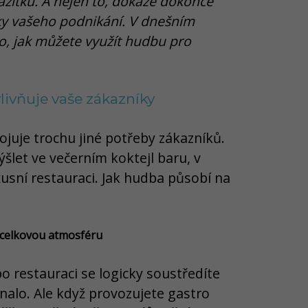
ážitku. A nejen to, dokáže dokonce
ky vašeho podnikání. V dnešním
to, jak můžete využít hudbu pro
livňuje vaše zákazníky
juje trochu jiné potřeby zákazníků.
šlet ve večerním koktejl baru, v
xusní restauraci. Jak hudba působí na
 celkovou atmosféru
o restauraci se logicky soustředíte
nalo. Ale když provozujete gastro