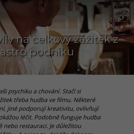
iv na celkový zážitek z
astro podniku
i psychiku a chování. Stačí si
ážitek třeba hudba ve filmu. Některé
, jiné podporují kreativitu, ovlivňují
okážou léčit. Podobně funguje hudba
ě nebo restauraci. Je důležitou