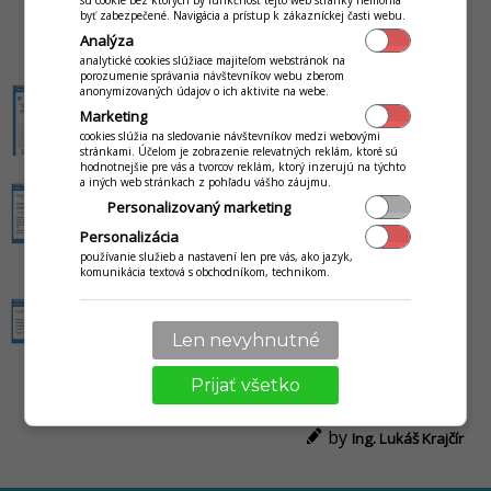
sú cookie bez ktorých by funkčnosť tejto web stránky nemohla
byť zabezpečené. Navigácia a prístup k zákazníckej časti webu.
kliknutím na názov skupiny. Táto je pomenovaná
Analýza
prednastavene podľa čísla stravníka.
analytické cookies slúžiace majiteľom webstránok na
porozumenie správania návštevníkov webu zberom
anonymizovaných údajov o ich aktivite na webe.
Marketing
cookies slúžia na sledovanie návštevníkov medzi webovými
stránkami. Účelom je zobrazenie relevatných reklám, ktoré sú
hodnotnejšie pre vás a tvorcov reklám, ktorý inzerujú na týchto
a iných web stránkach z pohľadu vášho záujmu.
Personalizovaný marketing
Personalizácia
používanie služieb a nastavení len pre vás, ako jazyk,
komunikácia textová s obchodníkom, technikom.
Len nevyhnutné
Prijať všetko
by
Ing. Lukáš Krajčír