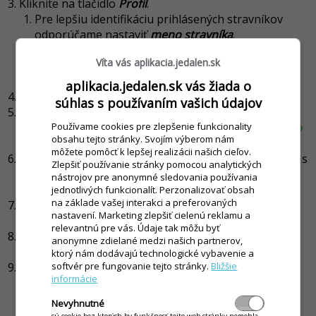
Kliknite na tlačidlo
Profil
.
Pre lepšiu identifikáciu prihlásených stravníkov
odporúčame nastaviť
meno stravníka
.
Kliknite na tlačidlo
Zmeniť
.
Víta vás aplikacia.jedalen.sk
Zadajte meno
stravníka.
Kliknite na tlačidlo
Uložiť
.
aplikacia.jedalen.sk vás žiada o
Kliknite na možnosť
Pridanie ďalšieho stravníka
.
súhlas s používaním vašich údajov
Zadajte
registračný kód
stravníka.
(Ak došlo už k
registrácii stravníka iným kontom, a bolo zmenené jeho
Používame cookies pre zlepšenie funkcionality
obsahu tejto stránky. Svojím výberom nám
heslo, použite ako kód zmené heslo.)
môžete pomôcť k lepšej realizácii našich cieľov.
Pre dokončenie registrácie je potrebné vypniť súhlas s
Zlepšiť používanie stránky pomocou analytických
podmienkami používania webstránky, spracovaním
nástrojov pre anonymné sledovania používania
osobných údajov a veku.
jednotlivých funkcionalít. Perzonalizovať obsah
na základe vašej interakci a preferovaných
Zadajte
prihlasovací email
pre overenie registrácie
nastavení. Marketing zlepšiť cielenú reklamu a
nového stravníka a kliknite na tlačidlo
Overiť
.
relevantnú pre vás. Údaje tak môžu byť
Otvorte si emailovú schránku a potvrďte priradenie
anonymne zdielané medzi našich partnerov,
účtu kliknutím na
Dokončiť registráciu
.
ktorý nám dodávajú technologické vybavenie a
Po potvrdení sa zobrazí profil web. jedálne, kde vidíte
softvér pre fungovanie tejto stránky.
Bližšie
informácie
pridané kontá stravníkov.
Rovnakým spôsobom ako v bode vyššie je možné
Nevyhnutné
pridaným stravníkom upraviť zobrazované meno,