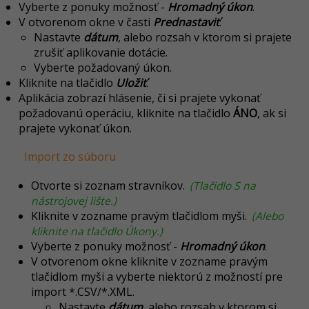
Vyberte z ponuky možnosť -
Hromadný úkon
.
V otvorenom okne v časti
Prednastaviť
:
Nastavte
dátum
, alebo rozsah v ktorom si prajete
zrušiť aplikovanie dotácie.
Vyberte požadovaný úkon.
Kliknite na tlačidlo
Uložiť
.
Aplikácia zobrazí hlásenie, či si prajete vykonať
požadovanú operáciu, kliknite na tlačidlo
ÁNO
, ak si
prajete vykonať úkon.
Import zo súboru
Otvorte si zoznam stravníkov.
(Tlačidlo S na
nástrojovej lište.)
Kliknite v zozname pravým tlačidlom myši.
(Alebo
kliknite na tlačidlo Úkony.)
Vyberte z ponuky možnosť -
Hromadný úkon
.
V otvorenom okne kliknite v zozname pravým
tlačidlom myši a vyberte niektorú z možností pre
import *.CSV/*.XML.
Nastavte
dátum
, alebo rozsah v ktorom si