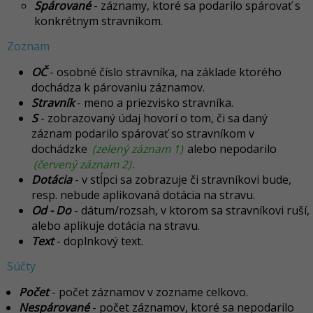
Spárované
- záznamy, ktoré sa podarilo spárovať s
konkrétnym stravníkom.
Zoznam
OČ
- osobné číslo stravníka, na základe ktorého
dochádza k párovaniu záznamov.
Stravník
- meno a priezvisko stravníka.
S
- zobrazovaný údaj hovorí o tom, či sa daný
záznam podarilo spárovať so stravníkom v
dochádzke
(zelený záznam 1)
alebo nepodarilo
(červený záznam 2)
.
Dotácia
-
v stĺpci sa zobrazuje či stravníkovi bude,
resp. nebude aplikovaná dotácia na stravu.
Od - Do
- dátum/rozsah, v ktorom sa stravníkovi ruší,
alebo aplikuje dotácia na stravu.
Text
- doplnkový text.
Súčty
Počet
- počet záznamov v zozname celkovo.
Nespárované
- počet záznamov, ktoré sa nepodarilo