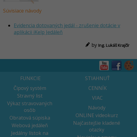
Súvisiace návody
Evidencia dotovaných jedál - zrušenie dotácie v
aplikácii iKelp Jedáleň
by
Ing. Lukáš Krajčír
FUNKCIE
STIAHNUŤ
Čipový systém
CENNÍK
Stravný list
VIAC
Výkaz stravovaných
Návody
osôb
ONLINE videokurz
Obratová súpiska
Najčastejšie kladené
Webová jedáleň
otazky
Jedálny lístok na