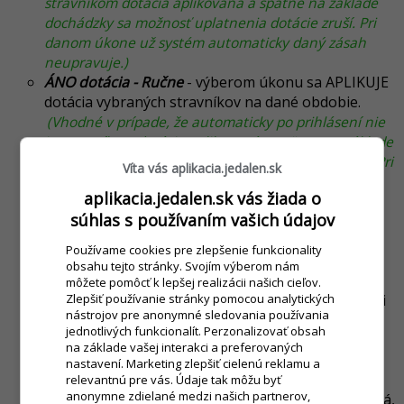
stravníkom dotácia aplikovaná a spätne na základe
dochádzky sa možnosť uplatnenia dotácie zruší. Pri
danom úkone už systém automaticky daný zásah
neupravuje.)
ÁNO dotácia - Ručne
-
výberom úkonu sa APLIKUJE
dotácia vybraných stravníkov na dané obdobie.
(Vhodné v prípade, že automaticky po prihlásení nie
je stravníkom dotácia aplikovaná a spätne na základe
dochádzky sa možnosť uplatnenia dotácie aplikuje.
Pri
Víta vás aplikacia.jedalen.sk
danom úkone už systém automaticky daný zásah
aplikacia.jedalen.sk vás žiada o
neupravuje.)
súhlas s používaním vašich údajov
PRED dotácia - Auto
- v prípade nastavenia
vyhodnotenia, systém na základe nastavenia
Používame cookies pre zlepšenie funkcionality
vyhodnocuje, či stravník odobral/neodobral jedlo,
obsahu tejto stránky. Svojím výberom nám
alebo bol/nebol v škole, prípadne kombinácia
môžete pomôcť k lepšej realizácii našich cieľov.
Zlepšiť používanie stránky pomocou analytických
oboch možností a na základe toho automaticky pri
nástrojov pre anonymné sledovania používania
vytváraní výkazu na konci mesiaca vyhodnocuje, či
jednotlivých funkcionalít. Perzonalizovať obsah
stravník má, resp. nemá nárok na dotáciu.
na základe vašej interakci a preferovaných
Výdaj stravy
- ak sa používa čipový systém je v
nastavení. Marketing zlepšiť cielenú reklamu a
aplikácii možné nastaviť, že dotácia môže byť
relevantnú pre vás. Údaje tak môžu byť
anonymne zdielané medzi našich partnerov,
vyhodnotená na základe výdaja stravy. To znamená,