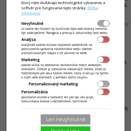
ktorý nám dodávajú technologické vybavenie a
že ak stravník bol prihlásený, ale jedlo si neodobral,
softvér pre fungovanie tejto stránky.
Bližšie
automaticky mu systém nárok na dotáciu zruší a
informácie
započíta mu celú cenu jedla na základe normy.
(V
Nevyhnutné
prípade, že nie je možné z akéhokoľvek dôvodu použiť
sú cookie bez ktorých by funkčnosť tejto web stránky nemohla
pri evidencii výdajový terminál, je možné takto
byť zabezpečené. Navigácia a prístup k zákazníckej časti webu.
stravníkom aj hromadne pridať záznam o tom, že im
Analýza
bola strava vydaná a nebude im tak zrušená
analytické cookies slúžiace majiteľom webstránok na
porozumenie správania návštevníkov webu zberom
dotácia.)
anonymizovaných údajov o ich aktivite na webe.
Výdaj stravy - zrušiť
- opačný scenár ako Výdaj
Marketing
stravy. Ak by si stravník vyzdvihol obed, ale celý deň
cookies slúžia na sledovanie návštevníkov medzi webovými
nebol v škole, to znamená, že nemá nárok na
stránkami. Účelom je zobrazenie relevatných reklám, ktoré sú
hodnotnejšie pre vás a tvorcov reklám, ktorý inzerujú na týchto
dotáciu, viete mu týmto tento výdaj zrušiť, čím mu
a iných web stránkach z pohľadu vášho záujmu.
bude započítaná na daný deň celková cena stravy.
Personalizovaný marketing
Odhlásiť stravu
- tento nástroj je možné použiť aj
Personalizácia
na hromadné odhlasovanie stravy stravníkov.
používanie služieb a nastavení len pre vás, ako jazyk,
NIE škola
- tak ako je možné pre vyhodnotenie
komunikácia textová s obchodníkom, technikom.
používať výdajový terminál, je možné kombinovať aj
školskú dochádzku stravníkov. V prípade, že sa na
Len nevyhnutné
evidenciu používa dochádzkový systém, je možné
nahrať do aplikácie vyexportovaný súbor z