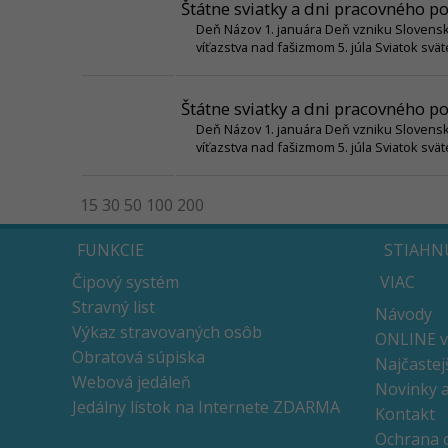
Štátne sviatky a dni pracovného p
Deň Názov 1. januára Deň vzniku Slovenskej
víťazstva nad fašizmom 5. júla Sviatok sv
Štátne sviatky a dni pracovného p
Deň Názov 1. januára Deň vzniku Slovenskej
víťazstva nad fašizmom 5. júla Sviatok sv
15
30
50
100
200
FUNKCIE
STIAHN
Čipový systém
VIAC
Stravný list
Návody
Výkaz stravovaných osôb
ONLINE v
Obratová súpiska
Najčastej
Webová jedáleň
Novinky 
Jedálny lístok na Internete ZDARMA
Kontakt
Ochrana 