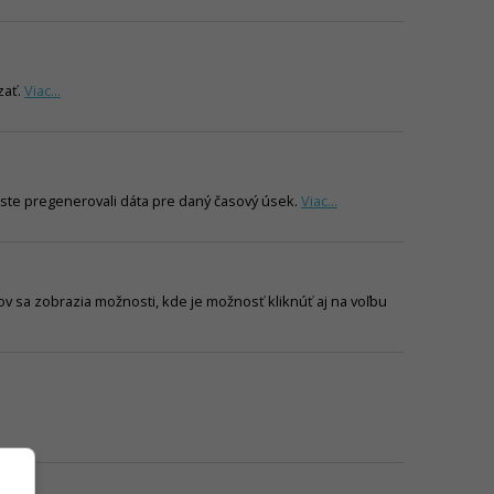
zať.
Viac...
 ste pregenerovali dáta pre daný časový úsek.
Viac...
ov sa zobrazia možnosti, kde je možnosť kliknúť aj na voľbu