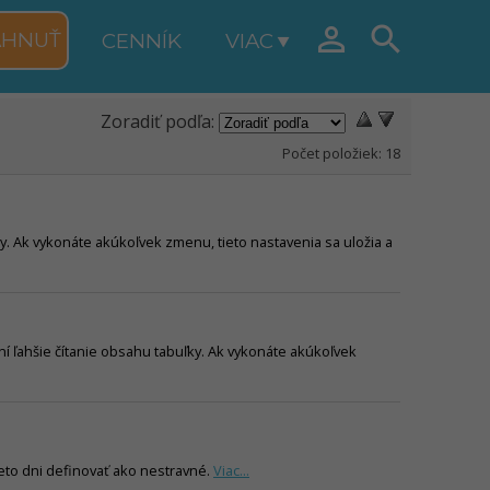


AHNUŤ
CENNÍK
VIAC
Zoradiť podľa:
Počet položiek:
18
y. Ak vykonáte akúkoľvek zmenu, tieto nastavenia sa uložia a
í ľahšie čítanie obsahu tabuľky. Ak vykonáte akúkoľvek
ieto dni definovať ako nestravné.
Viac...