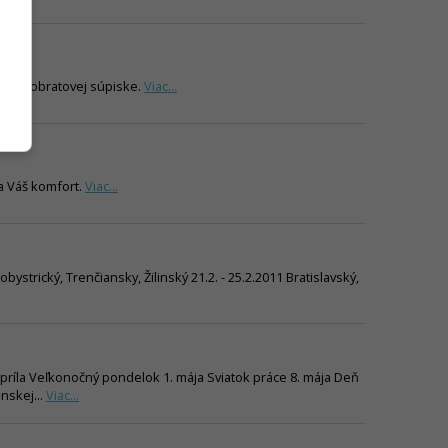
ob na obratovej súpiske.
Viac...
 a Váš komfort.
Viac...
bystrický, Trenčiansky, Žilinský 21.2. - 25.2.2011 Bratislavský,
. apríla Veľkonočný pondelok 1. mája Sviatok práce 8. mája Deň
nskej...
Viac...