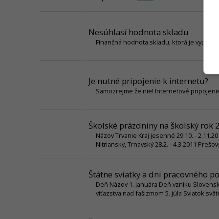
Nesúhlasí hodnota skladu
Finančná hodnota skladu, ktorá je vypočí
Je nutné pripojenie k internetu?
Samozrejme že nie! Internetové pripojenie 
Školské prázdniny na školský rok 
Názov Trvanie Kraj jesenné 29.10. - 2.11.201
Nitriansky, Trnavský 28.2. - 4.3.2011 Prešov
Štátne sviatky a dni pracovného p
Deň Názov 1. januára Deň vzniku Slovenskej
víťazstva nad fašizmom 5. júla Sviatok sv