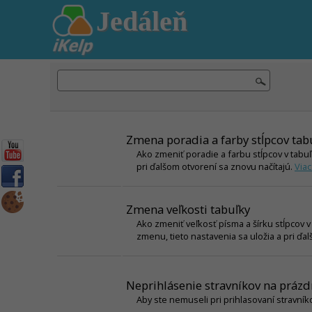
Jedáleň
Zmena poradia a farby stĺpcov tab
Ako zmeniť poradie a farbu stĺpcov v tabu
pri ďalšom otvorení sa znovu načítajú.
Viac.
Zmena veľkosti tabuľky
Ako zmeniť veľkosť písma a šírku stĺpcov 
zmenu, tieto nastavenia sa uložia a pri ďa
Neprihlásenie stravníkov na prázdn
Aby ste nemuseli pri prihlasovaní stravní