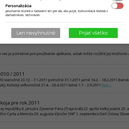
Personalizácia
používanie služieb a nastavení len pre vás, ako jazyk, komunikácia textová s
obchodníkom, technikom.
taná v zozname skladových kariet sa nezhoduje s hodnotou skladových zás
Len nevyhnutné
Prijať všetko
nie je potrebné pre používanie aplikácie, avšak môže rozšíriť jej možnosti
2010 / 2011
0 vianočné 23.12. - 7.1.2011 polročné 31.1.2011 jarné 14.2. - 18.2.2011 Bansko
ský, Košický veľkonočné 21.4. - 26.4.2011 letné 1.7. - 2.9.2011
Viac...
okoja pre rok 2011
 republiky 6. januára Zjavenie Pána (Traja králi) 22. apríla Veľký piatok 25
ätého Cyrila a Metoda 29. augusta Výročie SNP 1. septembra Deň Ústavy Slove