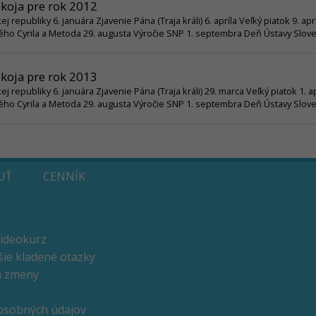
okoja pre rok 2012
 republiky 6. januára Zjavenie Pána (Traja králi) 6. apríla Veľký piatok 9. a
ätého Cyrila a Metoda 29. augusta Výročie SNP 1. septembra Deň Ústavy Slove
okoja pre rok 2013
 republiky 6. januára Zjavenie Pána (Traja králi) 29. marca Veľký piatok 1. 
ätého Cyrila a Metoda 29. augusta Výročie SNP 1. septembra Deň Ústavy Slove
UŤ
CENNÍK
ideokurz
šie kladené otazky
a zmeny
osobných údajov