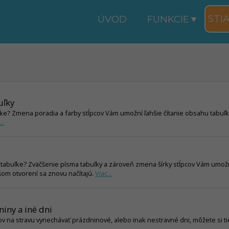
STI
ÚVOD
FUNKCIE
uľky
ľke? Zmena poradia a farby stĺpcov Vám umožní ľahšie čítanie obsahu tabuľk
..
v tabuľke? Zväčšenie písma tabuľky a zároveň zmena šírky stĺpcov Vám umožn
lšom otvorení sa znovu načítajú.
Viac...
iny a iné dni
kov na stravu vynechávať prázdninové, alebo inak nestravné dni, môžete si t