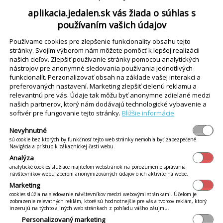
aplikacia.jedalen.sk vás žiada o súhlas s
šte nemáte vytvorených vlastných užívateľov aplikácie, používajte na prihlá
používaním vašich údajov
Používame cookies pre zlepšenie funkcionality obsahu tejto
stránky. Svojím výberom nám môžete pomôcť k lepšej realizácii
našich cieľov. Zlepšiť používanie stránky pomocou analytických
iekedy neodhlásia všetci stravníci.
Viac...
nástrojov pre anonymné sledovania používania jednotlivých
funkcionalít. Perzonalizovať obsah na základe vašej interakci a
preferovaných nastavení. Marketing zlepšiť cielenú reklamu a
relevantnú pre vás. Údaje tak môžu byť anonymne zdielané medzi
našich partnerov, ktorý nám dodávajú technologické vybavenie a
/ mena
softvér pre fungovanie tejto stránky.
Bližšie informácie
avníkov sú predvolene zobrazované a tlačené ako zoznam zoradený podľa
Nevyhnutné
sú cookie bez ktorých by funkčnosť tejto web stránky nemohla byť zabezpečené.
Navigácia a prístup k zákazníckej časti webu.
Analýza
ch aj začiatok nového školského roku. S tým je spojených mnoho agendy o
analytické cookies slúžiace majiteľom webstránok na porozumenie správania
návštevníkov webu zberom anonymizovaných údajov o ich aktivite na webe.
Marketing
cookies slúžia na sledovanie návštevníkov medzi webovými stránkami. Účelom je
zobrazenie relevatných reklám, ktoré sú hodnotnejšie pre vás a tvorcov reklám, ktorý
inzerujú na týchto a iných web stránkach z pohľadu vášho záujmu.
rtáli iKelp je možné si zapnúť v novších internetových prehliadačoch funkc
Personalizovaný marketing