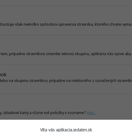
ť. Existuje však niekoľko spôsobov upravenia stravníka, ktorého chcete vyma
riem, prípadne stravníkovi zmeníte vekovú skupinu, aplikácia Vás vyzve aby
vok
, alebo na skupinu stravníkov, prípadne na niektorého z označených stravník
y, skladové karty a rôzne iné položky v zozname?
Viac...
Víta vás aplikacia.jedalen.sk