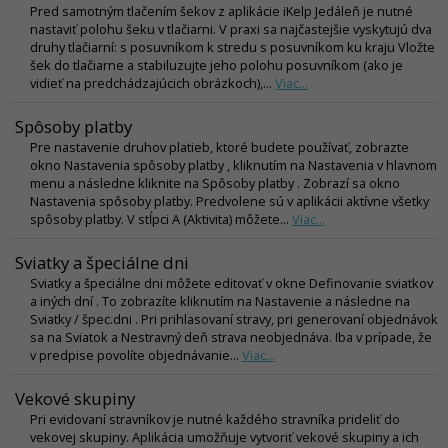
Pred samotným tlačením šekov z aplikácie iKelp Jedáleň je nutné
nastaviť polohu šeku v tlačiarni. V praxi sa najčastejšie vyskytujú dva
druhy tlačiarní: s posuvníkom k stredu s posuvníkom ku kraju Vložte
šek do tlačiarne a stabiluzujte jeho polohu posuvníkom (ako je
vidieť na predchádzajúcich obrázkoch),...
Viac...
Spôsoby platby
Pre nastavenie druhov platieb, ktoré budete používať, zobrazte
okno Nastavenia spôsoby platby , kliknutím na Nastavenia v hlavnom
menu a následne kliknite na Spôsoby platby . Zobrazí sa okno
Nastavenia spôsoby platby. Predvolene sú v aplikácii aktívne všetky
spôsoby platby. V stĺpci A (Aktivita) môžete...
Viac...
Sviatky a špeciálne dni
Sviatky a špeciálne dni môžete editovať v okne Definovanie sviatkov
a iných dní . To zobrazíte kliknutím na Nastavenie a následne na
Sviatky / špec.dni . Pri prihlasovaní stravy, pri generovaní objednávok
sa na Sviatok a Nestravný deň strava neobjednáva. Iba v prípade, že
v predpise povolíte objednávanie...
Viac...
Vekové skupiny
Pri evidovaní stravníkov je nutné každého stravníka prideliť do
vekovej skupiny. Aplikácia umožňuje vytvoriť vekové skupiny a ich