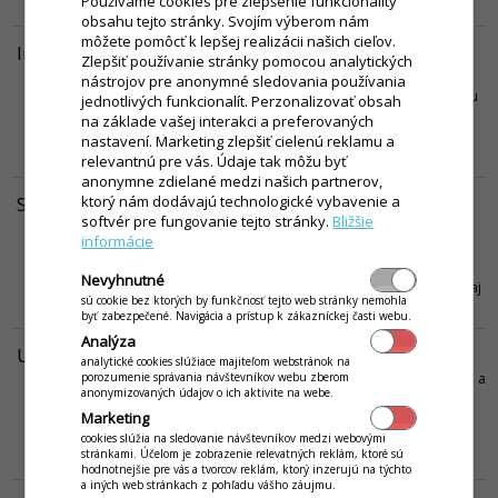
Používame cookies pre zlepšenie funkcionality
údajov v aplikácii iKelp Jedáleň.
Viac...
obsahu tejto stránky. Svojím výberom nám
môžete pomôcť k lepšej realizácii našich cieľov.
Inštalácia / aktualizácia aplikácie
Zlepšiť používanie stránky pomocou analytických
Nová inštalácia, alebo aktualizácia staršej verzie aplikácie iKelp
nástrojov pre anonymné sledovania používania
Jedáleň pozostáva z tých istých krokov: Stiahnite si najnovšiu verziu
jednotlivých funkcionalít. Perzonalizovať obsah
aplikácie v sekcii Stiahnuť. Po stiahnutí spustite inštalačný balíček
na základe vašej interakci a preferovaných
dvojitým kliknutím ľavým tlačidlom. Po úspešnej inštalácii aplikácie
nastavení. Marketing zlepšiť cielenú reklamu a
nájdete na pracovnej ploche...
Viac...
relevantnú pre vás. Údaje tak môžu byť
anonymne zdielané medzi našich partnerov,
Stravovacie zvyklosti stravníkov
ktorý nám dodávajú technologické vybavenie a
softvér pre fungovanie tejto stránky.
Bližšie
Pod pojmom STRAVOVACIE ZVYKLOSTI budeme rozumieť akési
informácie
zvyky stravníkov pri chodení na stravu. To znamená, že ak stravník
napríklad chodí na stravu pravidelne každý pracovný týždeň okrem
Nevyhnutné
pondelka, je to jeho stravovacia zvyklosť. Tak isto môžeme nazvať aj
sú cookie bez ktorých by funkčnosť tejto web stránky nemohla
fakt, že stravník si vždy objedná jedlo číslo...
Viac...
byť zabezpečené. Navigácia a prístup k zákazníckej časti webu.
Analýza
Užívatelia
analytické cookies slúžiace majiteľom webstránok na
Okno Užívatelia zobrazíte kliknutím na Nastavenia v hlavnom menu a
porozumenie správania návštevníkov webu zberom
anonymizovaných údajov o ich aktivite na webe.
následne kliknite na možnosť Užívatelia (heslá) . V tomto okne
môžete vytvárať nových užívateľov, ktorí sa môžu prihlasovať a
Marketing
pracovať s aplikáciou iKelp Jedáleň. Následne je meno tohto
cookies slúžia na sledovanie návštevníkov medzi webovými
stránkami. Účelom je zobrazenie relevatných reklám, ktoré sú
užívateľa viditeľné na všetkých dokladoch, ktoré...
Viac...
hodnotnejšie pre vás a tvorcov reklám, ktorý inzerujú na týchto
a iných web stránkach z pohľadu vášho záujmu.