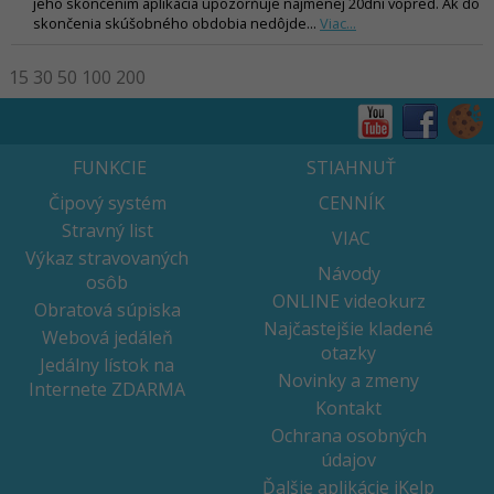
jeho skončením aplikácia upozorňuje najmenej 20dní vopred. Ak do
skončenia skúšobného obdobia nedôjde...
Viac...
15
30
50
100
200
FUNKCIE
STIAHNUŤ
Čipový systém
CENNÍK
Stravný list
VIAC
Výkaz stravovaných
Návody
osôb
ONLINE videokurz
Obratová súpiska
Najčastejšie kladené
Webová jedáleň
otazky
Jedálny lístok na
Novinky a zmeny
Internete ZDARMA
Kontakt
Ochrana osobných
údajov
Ďalšie aplikácie iKelp