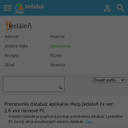

Jedáleň


Jedáleň
Adresár
Financie
Jedalne lístky
Nastavenia
Recepty
Rôzne
Sklad
Stravníci
Prenesenie databáz aplikácie iKelp Jedáleň Ex ver.
2.6.xxx na nové PC
V tomto návode je popísaný postup prenesenia databáz z jedného
PC na iný, ak je používaných viacero databáz.
Viac...