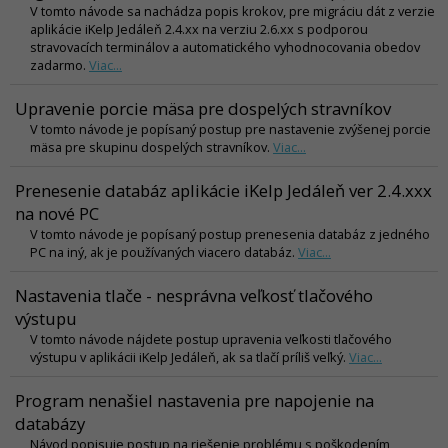
V tomto návode sa nachádza popis krokov, pre migráciu dát z verzie
aplikácie iKelp Jedáleň 2.4.xx na verziu 2.6.xx s podporou
stravovacích terminálov a automatického vyhodnocovania obedov
zadarmo.
Viac...
Upravenie porcie mäsa pre dospelých stravníkov
V tomto návode je popísaný postup pre nastavenie zvýšenej porcie
mäsa pre skupinu dospelých stravníkov.
Viac...
Prenesenie databáz aplikácie iKelp Jedáleň ver 2.4.xxx
na nové PC
V tomto návode je popísaný postup prenesenia databáz z jedného
PC na iný, ak je používaných viacero databáz.
Viac...
Nastavenia tlače - nesprávna veľkosť tlačového
výstupu
V tomto návode nájdete postup upravenia veľkosti tlačového
výstupu v aplikácii iKelp Jedáleň, ak sa tlačí príliš veľký.
Viac...
Program nenašiel nastavenia pre napojenie na
databázy
Návod popisuje postup na riešenie problému s poškodením