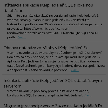
Inštalácia aplikácie iKelp Jedáleň SQL s lokálnou
databázou
Stiahnite a nainštalujte aktuálnu verziu aplikácie iKelp Jedáleň: Z
webovej stránky Stiahnuť iKelp Jedáleň 2.6.x . Nainštalujte
NativeClient podľa verzie OS Windows. Inštalačný balíček je možné
prevziať tu: https://www.microsoft.com/en-
us/download/details.aspx?id=50402 3. Nainštalujte SQL Local DB
podľa...
Viac...
Obnova databázy zo zálohy v iKelp Jedáleň Ex
V tomto návode sa dozviete, akým spôsobom je možné si obnoviť
údaje zo zálohy v prípade, že používate aplikáciu iKelp Jedáleň Ex.
Aplikácia iKelp Jedáleň Ex na svoje fungovanie používa moderné
databázové technológie pri ktorých je kladený dôraz na spoľahlivosť
a bezpečnosť. Z toho dôvodu je potrebné...
Viac...
Inštalácia aplikácie iKelp Jedáleň SQL s databázovým
serverom
V tomto návode je popísaný proces inštalácie a základnej
konfigurácie SQL Servera pre aplikácie iKelp Jedáleň.
Viac...
Migrácia (prechod) z verzie 2.4.xx na iKelp Jedáleň Ex