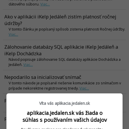
dátového súboru.
Viac...
Ako v aplikácii iKelp Jedáleň zistím platnosť ročnej
údržby?
V tomto článku je popísaný spôsob zistenia platnosti Ročnej údržby.
Viac...
Zálohovanie databázy SQL aplikácie iKelp Jedáleň a
iKelp Dochádzka
Návod popisuje zálohovanie SQL databázy aplikácie Dochádzka a
Jedáleň.
Viac...
Nepodarilo sa inicializovať snímač
V tomto návode je popísané riešenie komunikácie zo snímačom v
prípade nekorektne registrovanej triedy.
Viac...
Parametre spustenia aplikácie
Víta vás aplikacia.jedalen.sk
Článok opisuje, ako sa dá aplikácia spustiť s parametrami.
Viac...
aplikacia.jedalen.sk vás žiada o
Predĺženie údržby
súhlas s používaním vašich údajov
V tomto článku Vám predstavíme postup aktualizácie licenčných