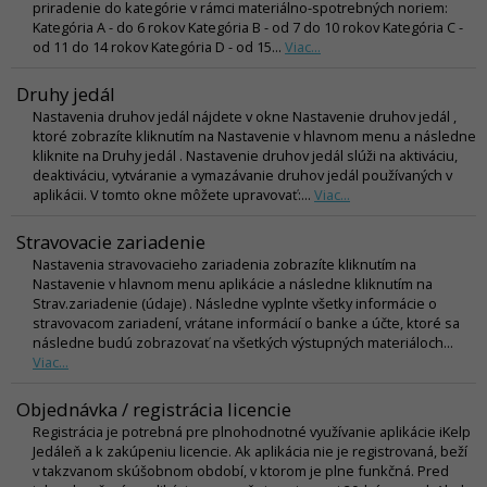
priradenie do kategórie v rámci materiálno-spotrebných noriem:
Kategória A - do 6 rokov Kategória B - od 7 do 10 rokov Kategória C -
od 11 do 14 rokov Kategória D - od 15...
Viac...
Druhy jedál
Nastavenia druhov jedál nájdete v okne Nastavenie druhov jedál ,
ktoré zobrazíte kliknutím na Nastavenie v hlavnom menu a následne
kliknite na Druhy jedál . Nastavenie druhov jedál slúži na aktiváciu,
deaktiváciu, vytváranie a vymazávanie druhov jedál používaných v
aplikácii. V tomto okne môžete upravovať:...
Viac...
Stravovacie zariadenie
Nastavenia stravovacieho zariadenia zobrazíte kliknutím na
Nastavenie v hlavnom menu aplikácie a následne kliknutím na
Strav.zariadenie (údaje) . Následne vyplnte všetky informácie o
stravovacom zariadení, vrátane informácií o banke a účte, ktoré sa
následne budú zobrazovať na všetkých výstupných materiáloch...
Viac...
Objednávka / registrácia licencie
Registrácia je potrebná pre plnohodnotné využívanie aplikácie iKelp
Jedáleň a k zakúpeniu licencie. Ak aplikácia nie je registrovaná, beží
v takzvanom skúšobnom období, v ktorom je plne funkčná. Pred