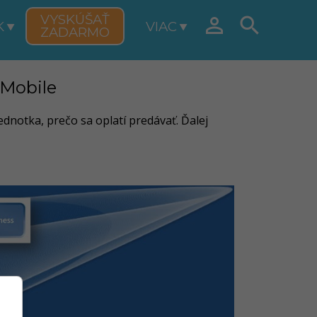
VYSKÚŠAŤ


K
VIAC
ZADARMO
 Mobile
ednotka, prečo sa oplatí predávať. Ďalej