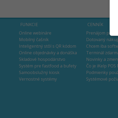
FUNKCIE
CENNÍK
Online webináre
Prenájom pokla
Mobilný čašník
Dotovaný nákup
Inteligentný stôl s QR kódom
Chcem iba soft
Online objednávky a donáška
Terminál zdarm
Skladové hospodárstvo
Novinky a zmen
Systém pre fastfood a bufety
Čo je iKelp POS
Samoobslužný kiosk
Podmienky použ
Vernostné systémy
Systémové poži