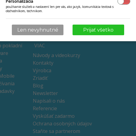
Personalizácia
používanie služieb a nastavení len pre vás, ako jazyk, komunikácia textová s
obchodníkom, technikom.
VYSKÚŠAŤ ZADARMO
Len nevyhnutné
Prijať všetko
dní
bez inštalácie
 pokladní
VIAC
ware
Návody a videokurzy
a
Kontakty
y
Výrobca
 Mobile
Zriadiť
ívania
Blog
adavky
Newsletter
Napísali o nás
Referencie
Vyskúšať zadarmo
Ochrana osobných údajov
Staňte sa partnerom