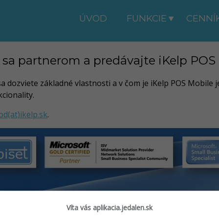
ÚVOD
FUNKCIE
CENNÍ
 sa partnerom a predávajte iKelp POS
a dozviete základné vlastnosti a v čom je iKelp POS Mobile j
cionality.
d(at)ikelp.sk
.
Víta vás aplikacia.jedalen.sk