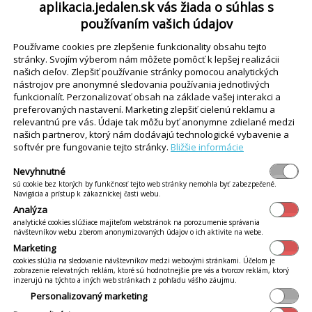
aplikacia.jedalen.sk vás žiada o súhlas s
používaním vašich údajov
Používame cookies pre zlepšenie funkcionality obsahu tejto
stránky. Svojím výberom nám môžete pomôcť k lepšej realizácii
našich cieľov. Zlepšiť používanie stránky pomocou analytických
nástrojov pre anonymné sledovania používania jednotlivých
funkcionalít. Perzonalizovať obsah na základe vašej interakci a
preferovaných nastavení. Marketing zlepšiť cielenú reklamu a
relevantnú pre vás. Údaje tak môžu byť anonymne zdielané medzi
našich partnerov, ktorý nám dodávajú technologické vybavenie a
softvér pre fungovanie tejto stránky.
Bližšie informácie
Nevyhnutné
sú cookie bez ktorých by funkčnosť tejto web stránky nemohla byť zabezpečené.
Navigácia a prístup k zákazníckej časti webu.
Analýza
analytické cookies slúžiace majiteľom webstránok na porozumenie správania
návštevníkov webu zberom anonymizovaných údajov o ich aktivite na webe.
Marketing
cookies slúžia na sledovanie návštevníkov medzi webovými stránkami. Účelom je
zobrazenie relevatných reklám, ktoré sú hodnotnejšie pre vás a tvorcov reklám, ktorý
inzerujú na týchto a iných web stránkach z pohľadu vášho záujmu.
Personalizovaný marketing