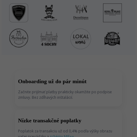
Onboarding už do pár minút
Začnite prijímať platby prakticky okamžite po podpise
zmluvy. Bez zdĺhavých inštalácií.
Nízke transakčné poplatky
Poplatok za transakciu už od 0,4% podľa výšky obrazu
vašej prevádzky a
schémy MIF++
.