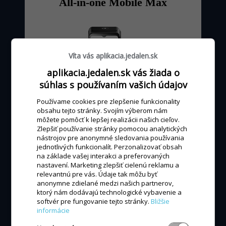
All-in-one Mobile Max
Víta vás aplikacia.jedalen.sk
aplikacia.jedalen.sk vás žiada o
súhlas s používaním vašich údajov
Používame cookies pre zlepšenie funkcionality
obsahu tejto stránky. Svojím výberom nám
môžete pomôcť k lepšej realizácii našich cieľov.
Zlepšiť používanie stránky pomocou analytických
od 0 - 24 €
mesačne
nástrojov pre anonymné sledovania používania
jednotlivých funkcionalít. Perzonalizovať obsah
podľa výšky obratu kartou
na základe vašej interakci a preferovaných
nastavení. Marketing zlepšiť cielenú reklamu a
relevantnú pre vás. Údaje tak môžu byť
anonymne zdielané medzi našich partnerov,
MÁM ZÁUJEM
ktorý nám dodávajú technologické vybavenie a
softvér pre fungovanie tejto stránky.
Bližšie
informácie