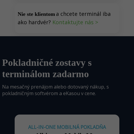
a chcete terminál iba
Nie ste klientom
ako hardvér?
Kontaktujte nás >
Pokladničné zostavy s
terminálom zadarmo
Na mesačný prenájom alebo dotovaný nákup, s
pokladničným softvérom a eKasou v cene.
ALL-IN-ONE MOBILNÁ POKLADŇA