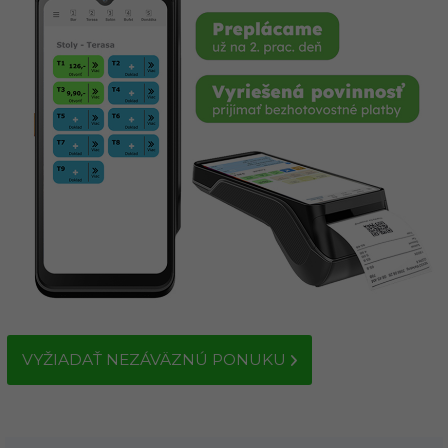
VYŽIADAŤ NEZÁVÄZNÚ PONUKU