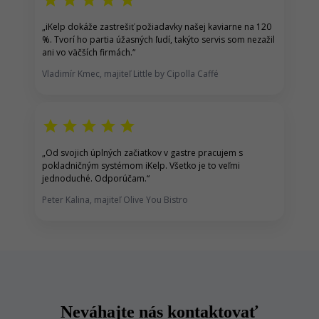
star
star
star
star
star
„
iKelp dokáže zastrešiť p
ožiadavky našej kaviarne na 120
%.
Tvorí ho partia úžasných ľudí, takýto servis som nezažil
ani vo väčších firmách.
“
Vladimír Kmec, majiteľ Little by Cipolla Caffé
star
star
star
star
star
„
Od svojich úplných začiatkov v gastre pracujem s
pokladničným systémom iKelp
. Všetko je to veľmi
jednoduché. Odporúčam.
“
Peter Kalina, majiteľ Olive You Bistro
Neváhajte nás kontaktovať