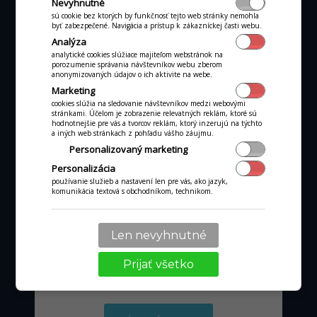
Nevyhnutné
sú cookie bez ktorých by funkčnosť tejto web stránky nemohla
byť zabezpečené. Navigácia a prístup k zákazníckej časti webu.
ALL-IN-ONE POKLADŇA
Analýza
All-in-one P3MIX
analytické cookies slúžiace majiteľom webstránok na
porozumenie správania návštevníkov webu zberom
anonymizovaných údajov o ich aktivite na webe.
Marketing
cookies slúžia na sledovanie návštevníkov medzi webovými
stránkami. Účelom je zobrazenie relevatných reklám, ktoré sú
hodnotnejšie pre vás a tvorcov reklám, ktorý inzerujú na týchto
a iných web stránkach z pohľadu vášho záujmu.
Personalizovaný marketing
Personalizácia
používanie služieb a nastavení len pre vás, ako jazyk,
komunikácia textová s obchodníkom, technikom.
Len nevyhnutné
od 36 €
mesačne
Prijať všetko
pri obrate kartou nad tisíc €