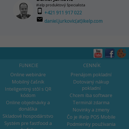
iKelp produktový špecialista
phone_android
+421 911 917 022
email
daniel.jurkovic(at)ikelp.com
FUNKCIE
CENNÍK
Online webináre
Prenájom pokladní
Mobilný čašník
Dotovaný nákup
pokladní
Inteligentný stôl s QR
kódom
Chcem iba software
Online objednávky a
Terminál zdarma
donáška
Novinky a zmeny
Skladové hospodárstvo
Čo je iKelp POS Mobile
Systém pre fastfood a
Podmienky používania