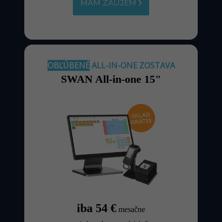
MÁM ZÁUJEM
OBĽÚBENÉ
ALL-IN-ONE ZOSTAVA
SWAN All-in-one 15"
iba 54 €
mesačne