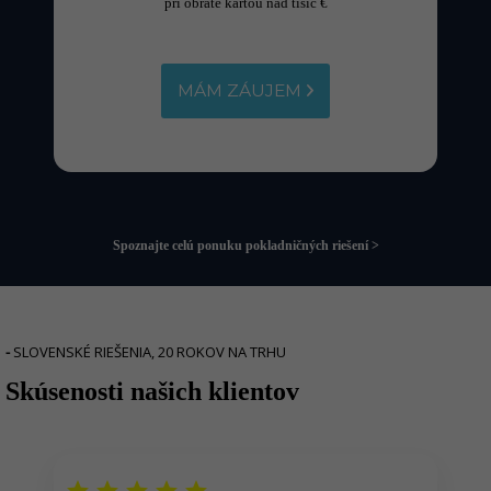
pri obrate kartou nad tisíc €
MÁM ZÁUJEM
Spoznajte celú ponuku pokladničných riešení >
-
SLOVENSKÉ RIEŠENIA, 20 ROKOV NA TRHU
Skúsenosti našich klientov
r