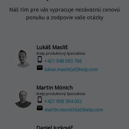
Náš tím pre vás vypracuje nezáväznú cenovú
ponuku a zodpovie vaše otázky
Lukáš Masliš
iKelp produktový špecialista
phone_android
+421 948 093 766
email
lukas.maslis(at)ikelp.com
Martin Mönich
iKelp produktový špecialista
phone_android
+421 908 394 002
email
martin.monich(at)ikelp.com
Daniel Jurkovič