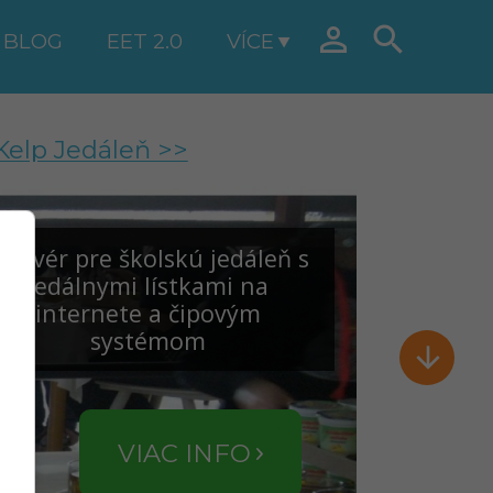


BLOG
EET 2.0
VÍCE
Kelp Jedáleň >>
oftvér pre školskú jedáleň s
jedálnymi lístkami na
internete a čipovým
systémom

VIAC INFO