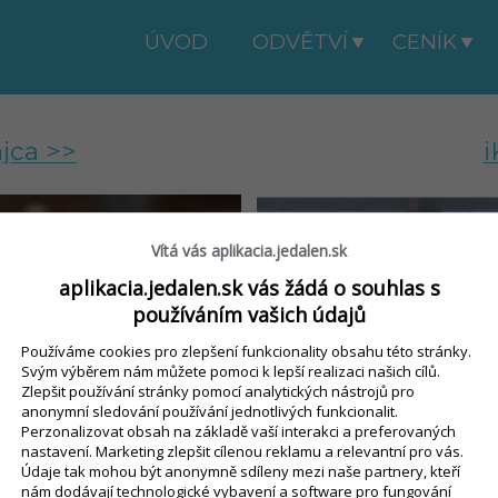
ÚVOD
ODVĚTVÍ
CENÍK
ajca >>
i
Vítá vás aplikacia.jedalen.sk
čný a skladový
S
e vašu predajňu
aplikacia.jedalen.sk vás žádá o souhlas s
používáním vašich údajů
Používáme cookies pro zlepšení funkcionality obsahu této stránky.
Svým výběrem nám můžete pomoci k lepší realizaci našich cílů.
Zlepšit používání stránky pomocí analytických nástrojů pro
anonymní sledování používání jednotlivých funkcionalit.
VIAC INFO
Perzonalizovat obsah na základě vaší interakci a preferovaných
nastavení. Marketing zlepšit cílenou reklamu a relevantní pro vás.
Údaje tak mohou být anonymně sdíleny mezi naše partnery, kteří
nám dodávají technologické vybavení a software pro fungování