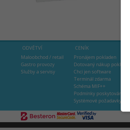
ODVĚTVÍ
CENÍK
Maloobchod / retail
Pronájem pokladen
Gastro provozy
Dotovaný nákup poklade
Služby a servisy
Chci jen software
Terminál zdarma
Schéma MIF++
Podmínky poskytování
Systémové požadavky