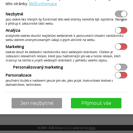
této stránky.
Bližší informace
Nezbytné
jsou cookie bez kterých by funkčnost této web stránky nemohla být zajištěna. Navigace
a přístup k zákaznické části webu.
Analýza
analytické cookies sloužící majitelům webstránek k porozumění chování návštěvníků
webu sběrem anonymizovaných údajů o jejich aktivitě na webu.
Marketing
BLOG
EET 2.0
cookies slouží ke sledování návštěvníků mezi webovými stránkami. Účelem je
zobrazení relevatních reklam, které jsou hodnotnější pro vás a tvůrce reklam, kteří
VÍCE
inzerují na těchto a jiných webových stránkách z pohledu vašeho zájmu.
n
Personalizovaný marketing
Online webináře
Reference
Personalizace
používání služeb a nastavení pouze pro vás, jako jazyk, komunikace textová s
Návody
obchodníkem, technikem.
Kontakty
Ochrana osobních údajů
Jen nezbytné
Přijmout vše
© 2009 - 2026 Abiset s.r.o. | powered by
iKelp