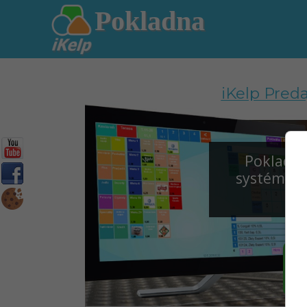
Pokladna
iKelp Pred
Pokladni
systém pr