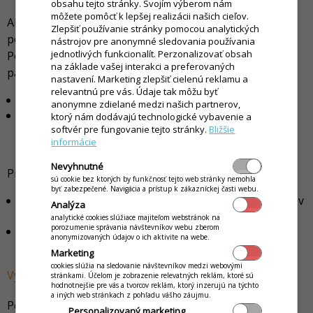
obsahu tejto stránky. Svojím výberom nám
môžete pomôcť k lepšej realizácii našich cieľov.
Aby sa mohli na displeji zariadenia zobraziť všetky
Zlepšiť používanie stránky pomocou analytických
potrebné prvky aplikácie iKelp POS Mobile alebo iKelp
nástrojov pre anonymné sledovania používania
jednotlivých funkcionalít. Perzonalizovať obsah
Pokladňa, je potrebné dodržať nasledovné technické
na základe vašej interakci a preferovaných
parametre:
nastavení. Marketing zlepšiť cielenú reklamu a
relevantnú pre vás. Údaje tak môžu byť
minimálne rozlíšenie zariadenia: 360 x 800
anonymne zdielané medzi našich partnerov,
odporúčané minimálne rozlíšenie zariadenia:
ktorý nám dodávajú technologické vybavenie a
pre displeje menej ako 7-palcov: 360 x 800
softvér pre fungovanie tejto stránky.
Bližšie
informácie
pre displeje veľkosti 7-palcov a viac: 400 x 1024
Nevyhnutné
Pri výbere vhodného zariadenia Vám odporúčame:
sú cookie bez ktorých by funkčnosť tejto web stránky nemohla
byť zabezpečené. Navigácia a prístup k zákazníckej časti webu.
veľkosť zariadenia zvoľte tak, aby sa pohodlne držalo v
Analýza
ruke (užšie 21:9 je lepšie ako širsie zariadenia)
analytické cookies slúžiace majiteľom webstránok na
porozumenie správania návštevníkov webu zberom
pre Vami používané zariadenie si vyberte vhodné
anonymizovaných údajov o ich aktivite na webe.
puzdro, najlepšie pripevniteľné na opasok
Marketing
cookies slúžia na sledovanie návštevníkov medzi webovými
Výkon mobilného zariadenia
stránkami. Účelom je zobrazenie relevatných reklám, ktoré sú
hodnotnejšie pre vás a tvorcov reklám, ktorý inzerujú na týchto
a iných web stránkach z pohľadu vášho záujmu.
Použité zariadenie musí spĺňať nižšie uvedené
Personalizovaný marketing