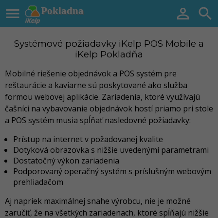

Pokladna


Systémové požiadavky iKelp POS Mobile a
iKelp Pokladňa
Mobilné riešenie objednávok a POS systém pre
reštaurácie a kaviarne sú poskytované ako služba
formou webovej aplikácie. Zariadenia, ktoré využívajú
čašníci na vybavovanie objednávok hostí priamo pri stole
a POS systém musia spĺňať nasledovné požiadavky:
Prístup na internet v požadovanej kvalite
Dotyková obrazovka s nižšie uvedenými parametrami
Dostatočný výkon zariadenia
Podporovaný operačný systém s príslušným webovým
prehliadačom
Aj napriek maximálnej snahe výrobcu, nie je možné
zaručiť, že na všetkých zariadenach, ktoré spĺňajú nižšie