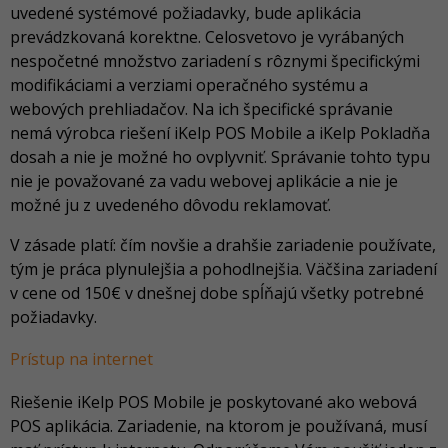
uvedené systémové požiadavky, bude aplikácia
prevádzkovaná korektne. Celosvetovo je vyrábaných
nespočetné množstvo zariadení s rôznymi špecifickými
modifikáciami a verziami operačného systému a
webových prehliadačov. Na ich špecifické správanie
nemá výrobca riešení iKelp POS Mobile a iKelp Pokladňa
dosah a nie je možné ho ovplyvniť. Správanie tohto typu
nie je považované za vadu webovej aplikácie a nie je
možné ju z uvedeného dôvodu reklamovať.
V zásade platí: čím novšie a drahšie zariadenie používate,
tým je práca plynulejšia a pohodlnejšia. Väčšina zariadení
v cene od 150€ v dnešnej dobe spĺňajú všetky potrebné
požiadavky.
Prístup na internet
Riešenie iKelp POS Mobile je poskytované ako webová
POS aplikácia. Zariadenie, na ktorom je používaná, musí