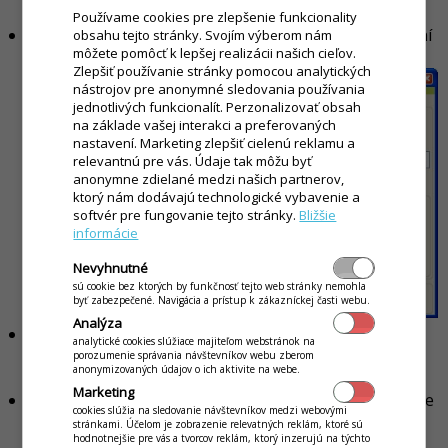
príjemky.
Používame cookies pre zlepšenie funkcionality
Uhradiť
- zobrazí sa okno
Úhrada
, po ktorého uložení
obsahu tejto stránky. Svojím výberom nám
môžete pomôcť k lepšej realizácii našich cieľov.
sa daný doklad zaeviduje ako uhradený.
Zlepšiť používanie stránky pomocou analytických
nástrojov pre anonymné sledovania používania
jednotlivých funkcionalít. Perzonalizovať obsah
na základe vašej interakci a preferovaných
nastavení. Marketing zlepšiť cielenú reklamu a
relevantnú pre vás. Údaje tak môžu byť
anonymne zdielané medzi našich partnerov,
ktorý nám dodávajú technologické vybavenie a
softvér pre fungovanie tejto stránky.
Bližšie
informácie
Nevyhnutné
sú cookie bez ktorých by funkčnosť tejto web stránky nemohla
byť zabezpečené. Navigácia a prístup k zákazníckej časti webu.
Analýza
Výpočet
- zobrazí informácie o danom doklade. V
analytické cookies slúžiace majiteľom webstránok na
prípade, že máte označených viacero dokladov,
porozumenie správania návštevníkov webu zberom
anonymizovaných údajov o ich aktivite na webe.
výpočet sa aplikuje na všetky označené doklady.
Marketing
Tlač
- vytlačí aktuálne vybraný doklad (ten na ktorý ste
cookies slúžia na sledovanie návštevníkov medzi webovými
klikli pravým tlačidlom), konkrétne vytlačí zoznam
stránkami. Účelom je zobrazenie relevatných reklám, ktoré sú
hodnotnejšie pre vás a tvorcov reklám, ktorý inzerujú na týchto
všetkých jeho položiek.