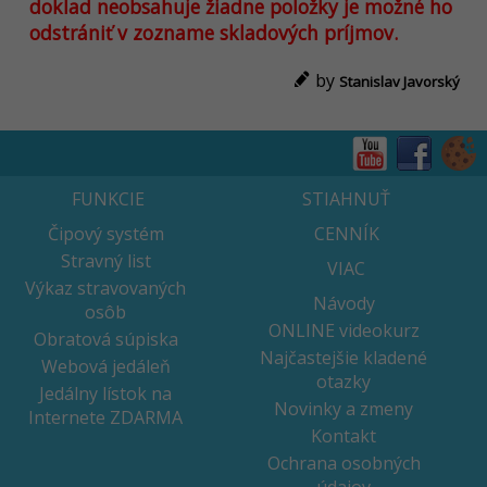
doklad neobsahuje žiadne položky je možné ho
odstrániť v zozname skladových príjmov.
by
Stanislav Javorský
FUNKCIE
STIAHNUŤ
Čipový systém
CENNÍK
Stravný list
VIAC
Výkaz stravovaných
Návody
osôb
ONLINE videokurz
Obratová súpiska
Najčastejšie kladené
Webová jedáleň
otazky
Jedálny lístok na
Novinky a zmeny
Internete ZDARMA
Kontakt
Ochrana osobných
údajov