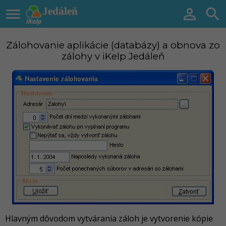

Jedáleň


Zálohovanie aplikácie (databázy) a obnova zo
zálohy v iKelp Jedáleň
Hlavným dôvodom vytvárania záloh je vytvorenie kópie