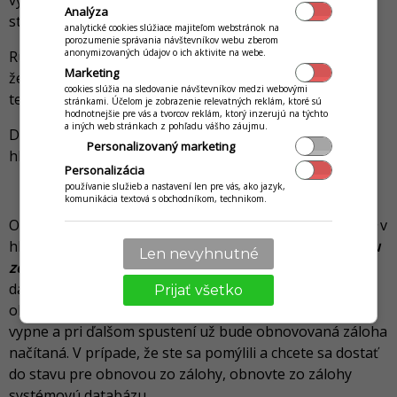
vykonaní tohto úkonu sa možno budete chcieť vrátiť do
Analýza
stavu pre jeho vykonaním).
analytické cookies slúžiace majiteľom webstránok na
porozumenie správania návštevníkov webu zberom
anonymizovaných údajov o ich aktivite na webe.
Ručné vytvorenie zálohy je nutné vykonať aj v prípade,
Marketing
že Vás pri riešení nejakého problému požiada naše
cookies slúžia na sledovanie návštevníkov medzi webovými
technické oddelenie o poslanie zálohy databázy.
stránkami. Účelom je zobrazenie relevatných reklám, ktoré sú
hodnotnejšie pre vás a tvorcov reklám, ktorý inzerujú na týchto
a iných web stránkach z pohľadu vášho záujmu.
Databázu zálohujete ručne kliknutím na
Nastavenie
v
Personalizovaný marketing
hlavnom menu a následne kliknutím na
Vykonaj zálohu
.
Personalizácia
používanie služieb a nastavení len pre vás, ako jazyk,
Obnova dát zo zálohy
komunikácia textová s obchodníkom, technikom.
Obnovenie zo zálohy vykonáte kliknutím na
Nastavenie
v
hlavnom menu a následne kliknutím na
Vykonaj obnovu
Len nevyhnutné
zo zálohy
. Aplikácia najprv vykoná zálohu aktuálnej
databázy a nazve ju
Systemova_zaloha
, a následne
Prijať všetko
obnoví vybranú databázu. Aplikácia sa automaticky
vypne a pri ďalšom spustení už bude obnovovaná záloha
načítaná. V prípade, že ste sa pomýlili a chcete sa dostať
do stavu pre obnovou zo zálohy, obnovte zo zálohy
systémovú databázu.