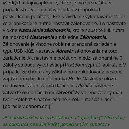
všetkých údajov aplikácie, ktoré je možné načítať v
prípade straty originálnych údajov (napríklad
poškodením počítača). Pre pravidelné vykonávanie záloh
celej aplikácie je nutné nastaviť zálohovanie. To nastavíte
v okne
Nastavenie zálohovania
, ktoré spustíte kliknutím
na možnosť
Nastavenie
a následne
Zálohovanie
.
Zálohovanie je vhodné robiť na prenosné zariadenie
typu USB kľúč. Nastavte
Adresár
zálohovania na toto
zariadenie. Ak nastavíme počet dní medzi zálohami na 0,
zálohy sa budú vykonávať pri každom vypnutí aplikácie. V
prípade, že chcete aby záloha bola zakódovaná heslom,
zapíšte toto heslo do okienka
Heslo
. Následne uložte
nastavenia zálohovania tlačidlom
Uložiť
a následne
zatvorte okno tlačidlom
Zatvoriť
. Vytvorené zálohy majú
tvar: "Zaloha" + názov jedálne + rok + mesiac + deň +
[poradie v danom dni]
Pri použití USB kľúča s dostatočnou kapacitou (1 GB a viac)
sa odporúča nastaviť Počet ponechaných súborov v