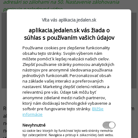
adresári so zálohami na 50. Nastavenie zálohovania
popisuje nasledovné video.
Víta vás aplikacia.jedalen.sk
aplikacia.jedalen.sk vás žiada o
súhlas s používaním vašich údajov
Používame cookies pre zlepšenie funkcionality
obsahu tejto stránky. Svojím výberom nám
môžete pomôcť k lepšej realizácii našich cieľov.
Zlepšiť používanie stránky pomocou analytických
nástrojov pre anonymné sledovania používania
jednotlivých funkcionalít. Perzonalizovať obsah
na základe vašej interakci a preferovaných
nastavení. Marketing zlepšiť cielenú reklamu a
relevantnú pre vás. Údaje tak môžu byť
Ručné vytvorenie zálohy
anonymne zdielané medzi našich partnerov,
ktorý nám dodávajú technologické vybavenie a
Ručné zálohovanie databázy je vhodné vykonať pred tým
softvér pre fungovanie tejto stránky.
Bližšie
informácie
ako chcete vykonať pracovný úkon, ktorého dôsledky
nemáte dôkladne premyslené (to znamená, že chcete
Nevyhnutné
nejaký úkon vykonať na pracovnej databáze, ale po
sú cookie bez ktorých by funkčnosť tejto web stránky nemohla
byť zabezpečené. Navigácia a prístup k zákazníckej časti webu.