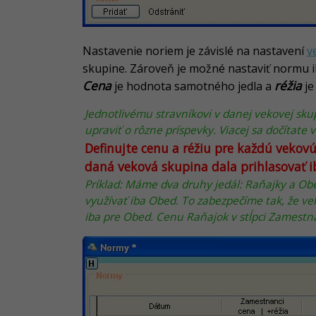
Nastavenie noriem je závislé na nastavení
v
skupine. Zároveň je možné nastaviť normu ib
Cena
réžia
je hodnota samotného jedla a
je
Jednotlivému stravníkovi v danej vekovej sku
upraviť o rôzne príspevky. Viacej sa dočítate
Definujte cenu a réžiu pre každú vekovú
daná veková skupina dala prihlasovať ib
Príklad: Máme dva druhy jedál: Raňajky a Ob
využívať iba Obed. To zabezpečíme tak, že v
iba pre Obed. Cenu Raňajok v stĺpci Zamestna