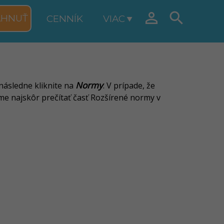


AHNUŤ
CENNÍK
VIAC
Normy
ásledne kliknite na
. V prípade, že
me najskôr prečítať časť Rozšírené normy v