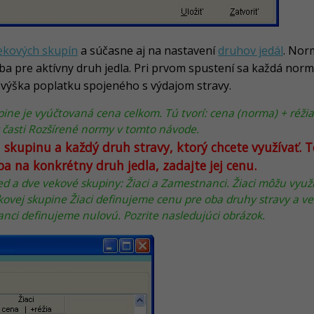
ekových skupín
a súčasne aj na nastavení
druhov jedál
. Nor
a pre aktívny druh jedla. Pri prvom spustení sa každá norma
 výška poplatku spojeného s výdajom stravy.
pine je vyúčtovaná cena celkom. Tú tvorí: cena (norma) + réž
 v časti Rozšírené normy v tomto návode.
 skupinu a každý druh stravy, ktorý chcete využívať. 
a na konkrétny druh jedla, zadajte jej cenu.
ed a dve vekové skupiny: Žiaci a Zamestnanci. Žiaci môžu vyu
ekovej skupine Žiaci definujeme cenu pre oba druhy stravy a 
nci definujeme nulovú. Pozrite nasledujúci obrázok.