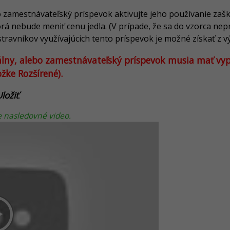
bo zamestnávateľský príspevok aktivujte jeho používanie zaš
rá nebude meniť cenu jedla. (V prípade, že sa do vzorca nepr
ravníkov využívajúcich tento príspevok je možné získať z 
ciálny, alebo zamestnávateľský príspevok musia mať vyp
žke Rozšírené).
ložiť
.
e nasledovné video.