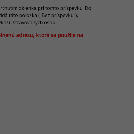
krtnutím okienka pri tomto príspevku. Do
idá táto položka ("Bez príspevku"),
výkazu stravovaných osôb.
lnenú adresu, ktorá sa použije na