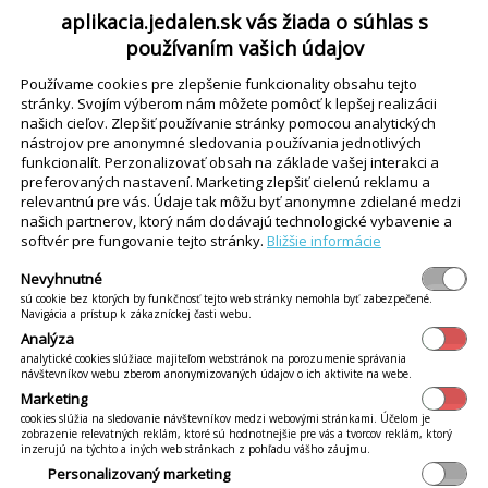
aplikacia.jedalen.sk vás žiada o súhlas s
používaním vašich údajov
Používame cookies pre zlepšenie funkcionality obsahu tejto
stránky. Svojím výberom nám môžete pomôcť k lepšej realizácii
našich cieľov. Zlepšiť používanie stránky pomocou analytických
nástrojov pre anonymné sledovania používania jednotlivých
funkcionalít. Perzonalizovať obsah na základe vašej interakci a
preferovaných nastavení. Marketing zlepšiť cielenú reklamu a
relevantnú pre vás. Údaje tak môžu byť anonymne zdielané medzi
našich partnerov, ktorý nám dodávajú technologické vybavenie a
softvér pre fungovanie tejto stránky.
Bližšie informácie
Nevyhnutné
sú cookie bez ktorých by funkčnosť tejto web stránky nemohla byť zabezpečené.
Navigácia a prístup k zákazníckej časti webu.
upiny sú: Žiaci 1, Žiaci 2, Zamestnanci a Ostatní. Normy sú vy
Analýza
orma má platnosť od 01.06.2008 a starej norme končí platno
analytické cookies slúžiace majiteľom webstránok na porozumenie správania
návštevníkov webu zberom anonymizovaných údajov o ich aktivite na webe.
Marketing
ektorej z noriem kliknite na tú normu, ktorú chcete vymazať 
cookies slúžia na sledovanie návštevníkov medzi webovými stránkami. Účelom je
zobrazenie relevatných reklám, ktoré sú hodnotnejšie pre vás a tvorcov reklám, ktorý
Rozšírené normy (hmotná núdza)
inzerujú na týchto a iných web stránkach z pohľadu vášho záujmu.
Personalizovaný marketing