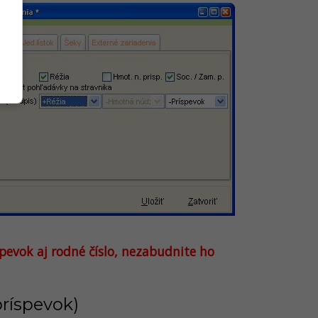
pevok aj rodné číslo, nezabudnite ho
príspevok)