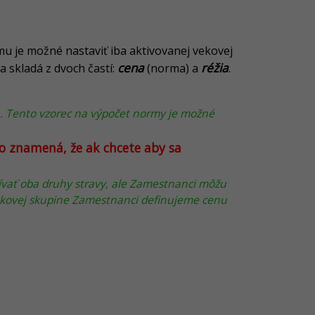
mu je možné nastaviť iba aktivovanej vekovej
cena
réžia
 skladá z dvoch častí:
(norma) a
.
ia. Tento vzorec na výpočet normy je možné
To znamená, že ak chcete aby sa
žívať oba druhy stravy, ale Zamestnanci môžu
vekovej skupine Zamestnanci definujeme cenu