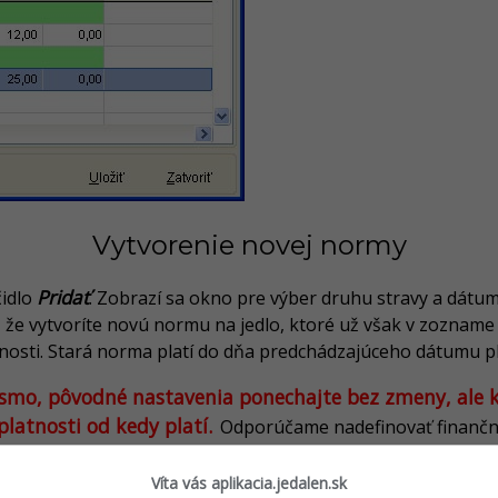
Vytvorenie novej normy
Pridať
čidlo
. Zobrazí sa okno pre výber druhu stravy a dátum
 že vytvoríte novú normu na jedlo, ktoré už však v zozname
tnosti. Stará norma platí do dňa predchádzajúceho dátumu p
smo, pôvodné nastavenia ponechajte bez zmeny, ale kl
latnosti od kedy platí.
Odporúčame nadefinovať finančné
n nastavenie poplatkov nemení, len opíšte cenu z predchádz
Víta vás aplikacia.jedalen.sk