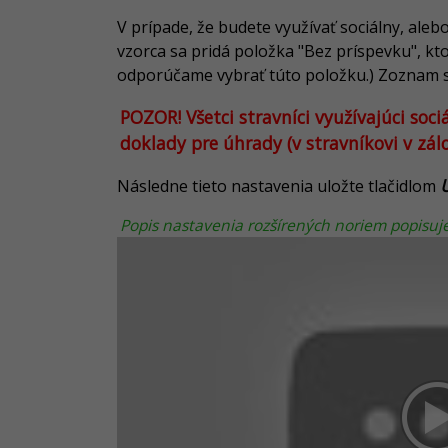
V prípade, že budete využívať sociálny, ale
vzorca sa pridá položka "Bez príspevku", kto
odporúčame vybrať túto položku.) Zoznam st
POZOR! Všetci stravníci využívajúci so
doklady pre úhrady (v stravníkovi v zálo
U
Následne tieto nastavenia uložte tlačidlom
Popis nastavenia rozšírených noriem popisuj