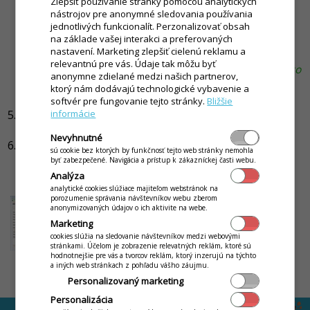
Zlepšiť používanie stránky pomocou analytických
ako nadefinujete stravníkovi nové heslo, odporúčame
nástrojov pre anonymné sledovania používania
Vám pôvodné vymazať. Heslo môžte zmeniť priamo na
jednotlivých funkcionalít. Perzonalizovať obsah
heslo stravníka, ak ho viete, prípadne na náhodné.
na základe vašej interakci a preferovaných
nastavení. Marketing zlepšiť cielenú reklamu a
Odporúčame, aby heslo malo min. 10 znakov, veľké
relevantnú pre vás. Údaje tak môžu byť
písmená, malé písmená a čísla. Stravník si následne toto
anonymne zdielané medzi našich partnerov,
heslo môže priamo na webovom portále opätovne
ktorý nám dodávajú technologické vybavenie a
zmeniť.)
softvér pre fungovanie tejto stránky.
Bližšie
informácie
Zmenu hesla stravníka potvrdíte kliknutím na tlačidlo
Uložiť
.
Nevyhnutné
Zmenené heslo môžte znovu stravníkovi vytlačiť
sú cookie bez ktorých by funkčnosť tejto web stránky nemohla
kliknutím na tlačidlo
Úkony -> Rozšírené -> Tlač
byť zabezpečené. Navigácia a prístup k zákazníckej časti webu.
prístupu pre stravníka na webovú jedáleň
.
Analýza
analytické cookies slúžiace majiteľom webstránok na
porozumenie správania návštevníkov webu zberom
anonymizovaných údajov o ich aktivite na webe.
Marketing
cookies slúžia na sledovanie návštevníkov medzi webovými
stránkami. Účelom je zobrazenie relevatných reklám, ktoré sú
hodnotnejšie pre vás a tvorcov reklám, ktorý inzerujú na týchto
by
a iných web stránkach z pohľadu vášho záujmu.
Ing. Lukáš Krajčír
Personalizovaný marketing
Personalizácia