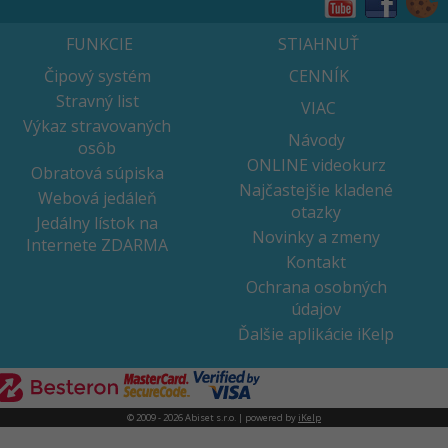
FUNKCIE
STIAHNUŤ
Čipový systém
CENNÍK
Stravný list
VIAC
Výkaz stravovaných
Návody
osôb
ONLINE videokurz
Obratová súpiska
Najčastejšie kladené
Webová jedáleň
otazky
Jedálny lístok na
Novinky a zmeny
Internete ZDARMA
Kontakt
Ochrana osobných
údajov
Ďalšie aplikácie iKelp
© 2009 - 2026 Abiset s.r.o. | powered by
iKelp