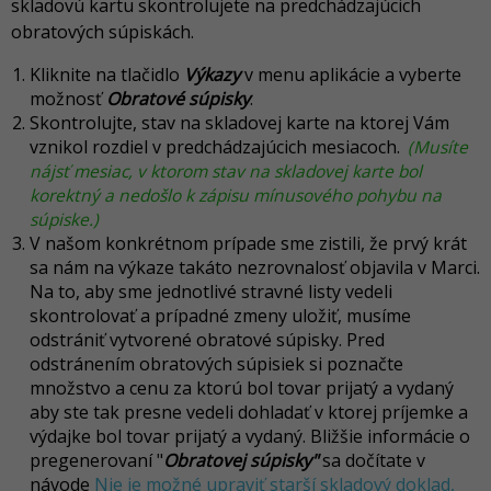
skladovú kartu skontrolujete na predchádzajúcich
obratových súpiskách.
Kliknite na tlačidlo
Výkazy
v menu aplikácie a vyberte
možnosť
Obratové súpisky
.
Skontrolujte, stav na skladovej karte na ktorej Vám
vznikol rozdiel v predchádzajúcich mesiacoch.
(Musíte
nájsť mesiac, v ktorom stav na skladovej karte bol
korektný a nedošlo k zápisu mínusového pohybu na
súpiske.)
V našom konkrétnom prípade sme zistili, že prvý krát
sa nám na výkaze takáto nezrovnalosť objavila v Marci.
Na to, aby sme jednotlivé stravné listy vedeli
skontrolovať a prípadné zmeny uložiť, musíme
odstrániť vytvorené obratové súpisky. Pred
odstránením obratových súpisiek si poznačte
množstvo a cenu za ktorú bol tovar prijatý a vydaný
aby ste tak presne vedeli dohladať v ktorej príjemke a
výdajke bol tovar prijatý a vydaný. Bližšie informácie o
pregenerovaní "
Obratovej súpisky"
sa dočítate v
návode
Nie je možné upraviť starší skladový doklad,