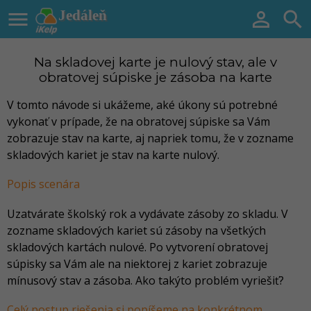

Jedáleň


Na skladovej karte je nulový stav, ale v
obratovej súpiske je zásoba na karte
V tomto návode si ukážeme, aké úkony sú potrebné
vykonať v prípade, že na obratovej súpiske sa Vám
zobrazuje stav na karte, aj napriek tomu, že v zozname
skladových kariet je stav na karte nulový.
Popis scenára
Uzatvárate školský rok a vydávate zásoby zo skladu. V
zozname skladových kariet sú zásoby na všetkých
skladových kartách nulové. Po vytvorení obratovej
súpisky sa Vám ale na niektorej z kariet zobrazuje
mínusový stav a zásoba. Ako takýto problém vyriešiť?
Celý postup riešenia si popíšeme na konkrétnom