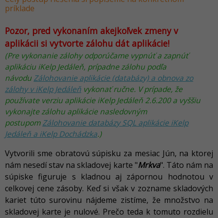
príklade
Pozor, pred vykonaním akejkoľvek zmeny v
aplikácii si vytvorte zálohu dát aplikácie!
(Pre vykonanie zálohy odporúčame vypnúť a zapnúť
aplikáciu iKelp Jedáleň, prípadne zálohu podľa
návodu
Zálohovanie aplikácie (databázy) a obnova zo
zálohy v iKelp Jedáleň
vykonať ručne. V prípade, že
používate verziu aplikácie iKelp Jedáleň 2.6.200 a vyššiu
vykonajte zálohu aplikácie nasledovným
postupom
Zálohovanie databázy SQL aplikácie iKelp
Jedáleň a iKelp Dochádzka
.)
Vytvorili sme obratovú súpisku za mesiac Jún, na ktorej
nám nesedí stav na skladovej karte "
Mrkva
". Táto nám na
súpiske figuruje s kladnou aj zápornou hodnotou v
celkovej cene zásoby. Keď si však v zozname skladových
kariet túto surovinu nájdeme zistíme, že množstvo na
skladovej karte je nulové. Prečo teda k tomuto rozdielu