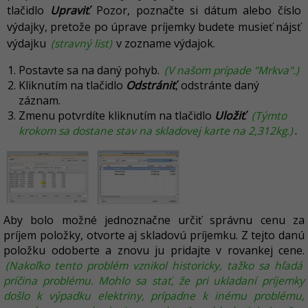
tlačidlo
Upraviť
. Pozor, poznačte si dátum alebo číslo
výdajky, pretože po úprave príjemky budete musieť nájsť
výdajku
(stravný list)
v zozname výdajok.
Postavte sa na daný pohyb.
(V našom prípade "Mrkva".)
Kliknutím na tlačidlo
Odstrániť
, odstránte daný
záznam.
Zmenu potvrdíte kliknutím na tlačidlo
Uložiť
.
(Týmto
krokom sa dostane stav na skladovej karte na 2,312kg.)
.
Aby bolo možné jednoznačne určiť správnu cenu za
príjem položky, otvorte aj skladovú príjemku. Z tejto danú
položku odoberte a znovu ju pridajte v rovankej cene.
(Nakoľko tento problém vznikol historicky, tažko sa hľadá
príčina problému. Mohlo sa stať, že pri ukladaní príjemky
došlo k výpadku elektriny, prípadne k inému problému,