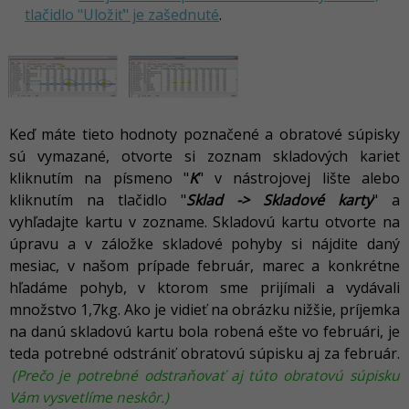
tlačidlo "Uložiť" je zašednuté
.
Keď máte tieto hodnoty poznačené a obratové súpisky
sú vymazané, otvorte si zoznam skladových kariet
kliknutím na písmeno "
K
" v nástrojovej lište alebo
kliknutím na tlačidlo "
Sklad -> Skladové karty
" a
vyhľadajte kartu v zozname. Skladovú kartu otvorte na
úpravu a v záložke skladové pohyby si nájdite daný
mesiac, v našom prípade február, marec a konkrétne
hľadáme pohyb, v ktorom sme prijímali a vydávali
množstvo 1,7kg. Ako je vidieť na obrázku nižšie, príjemka
na danú skladovú kartu bola robená ešte vo februári, je
teda potrebné odstrániť obratovú súpisku aj za február.
(Prečo je potrebné odstraňovať aj túto obratovú súpisku
Vám vysvetlíme neskôr.)