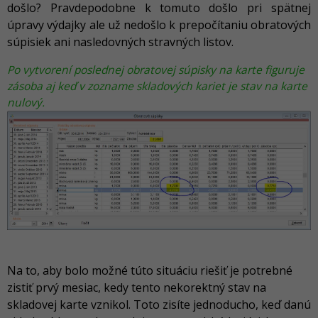
došlo? Pravdepodobne k tomuto došlo pri spätnej
úpravy výdajky ale už nedošlo k prepočítaniu obratových
súpisiek ani nasledovných stravných listov.
Po vytvorení poslednej obratovej súpisky na karte figuruje
zásoba aj keď v zozname skladových kariet je stav na karte
nulový.
Na to, aby bolo možné túto situáciu riešiť je potrebné
zistiť prvý mesiac, kedy tento nekorektný stav na
skladovej karte vznikol. Toto zisíte jednoducho, keď danú