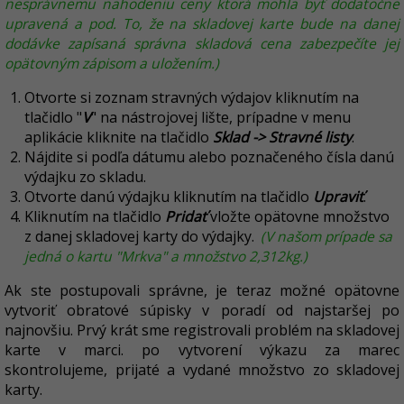
nesprávnemu nahodeniu ceny ktorá mohla byť dodatočne
upravená a pod. To, že na skladovej karte bude na danej
dodávke zapísaná správna skladová cena zabezpečíte jej
opätovným zápisom a uložením.)
Otvorte si zoznam stravných výdajov kliknutím na
tlačidlo "
V
" na nástrojovej lište, prípadne v menu
aplikácie kliknite na tlačidlo
Sklad -> Stravné listy
.
Nájdite si podľa dátumu alebo poznačeného čísla danú
výdajku zo skladu.
Otvorte danú výdajku kliknutím na tlačidlo
Upraviť
.
Kliknutím na tlačidlo
Pridať
vložte opätovne množstvo
z danej skladovej karty do výdajky.
(V našom prípade sa
jedná o kartu "Mrkva" a množstvo 2,312kg.)
Ak ste postupovali správne, je teraz možné opätovne
vytvoriť obratové súpisky v poradí od najstaršej po
najnovšiu. Prvý krát sme registrovali problém na skladovej
karte v marci. po vytvorení výkazu za marec
skontrolujeme, prijaté a vydané množstvo zo skladovej
karty.