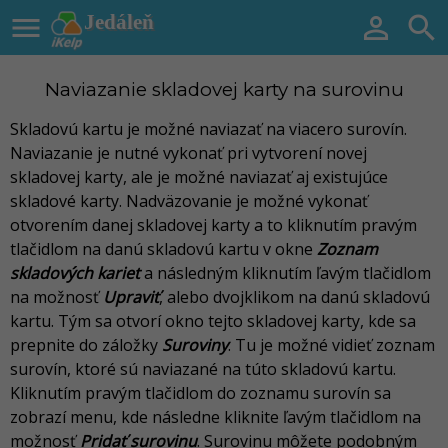

Jedáleň


Naviazanie skladovej karty na surovinu
Skladovú kartu je možné naviazať na viacero surovín.
Naviazanie je nutné vykonať pri vytvorení novej
skladovej karty, ale je možné naviazať aj existujúce
skladové karty. Nadväzovanie je možné vykonať
otvorením danej skladovej karty a to kliknutím pravým
tlačidlom na danú skladovú kartu v okne
Zoznam
skladových kariet
a následným kliknutím ľavým tlačidlom
na možnosť
Upraviť
, alebo dvojklikom na danú skladovú
kartu. Tým sa otvorí okno tejto skladovej karty, kde sa
prepnite do záložky
Suroviny
. Tu je možné vidieť zoznam
surovín, ktoré sú naviazané na túto skladovú kartu.
Kliknutím pravým tlačidlom do zoznamu surovín sa
zobrazí menu, kde následne kliknite ľavým tlačidlom na
možnosť
Pridať surovinu
. Surovinu môžete podobným