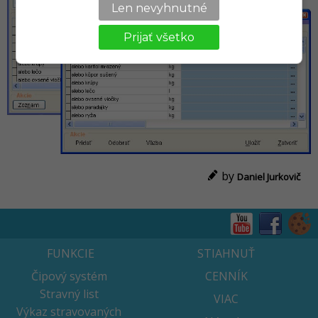
Len nevyhnutné
Prijať všetko
by
Daniel Jurkovič
FUNKCIE
STIAHNUŤ
Čipový systém
CENNÍK
Stravný list
VIAC
Výkaz stravovaných