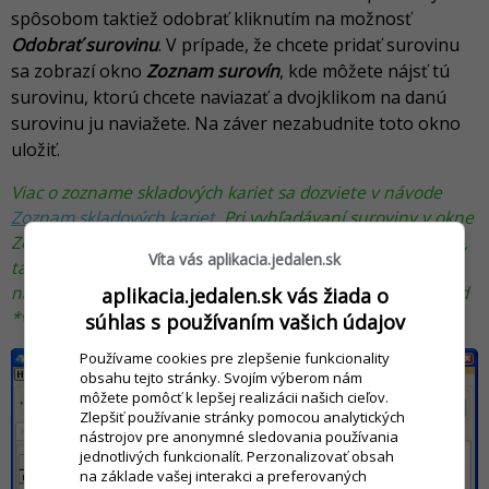
spôsobom taktiež odobrať kliknutím na možnosť
Odobrať surovinu
. V prípade, že chcete pridať surovinu
sa zobrazí okno
Zoznam surovín
, kde môžete nájsť tú
surovinu, ktorú chcete naviazať a dvojklikom na danú
surovinu ju naviažete. Na záver nezabudnite toto okno
uložiť.
Viac o zozname skladových kariet sa dozviete v návode
Zoznam skladových kariet
. Pri vyhľadávaní suroviny v okne
Zoznam surovín môžete použiť plnotextové vyhľadávanie,
Víta vás aplikacia.jedalen.sk
tak že do hornej časti okna Filter napíšete hviezdičku a
následne začnete písať surovinu, ktorú hľadáte (napríklad
aplikacia.jedalen.sk vás žiada o
*vlašské).
súhlas s používaním vašich údajov
Používame cookies pre zlepšenie funkcionality
obsahu tejto stránky. Svojím výberom nám
môžete pomôcť k lepšej realizácii našich cieľov.
Zlepšiť používanie stránky pomocou analytických
nástrojov pre anonymné sledovania používania
jednotlivých funkcionalít. Perzonalizovať obsah
na základe vašej interakci a preferovaných