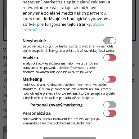
nastavení. Marketing zlepšiť cielenú reklamu a
relevantnú pre vás. Údaje tak môžu byť
anonymne zdielané medzi našich partnerov,
ktorý nám dodávajú technologické vybavenie a
softvér pre fungovanie tejto stránky.
Bližšie
informácie
Nevyhnutné
sú cookie bez ktorých by funkčnosť tejto web stránky nemohla
V prípade, že sa daná surovina nenachádza v zozname
byť zabezpečené. Navigácia a prístup k zákazníckej časti webu.
surovín, môžete si vytvoriť novú. Kliknutím na tlačidlo
Analýza
analytické cookies slúžiace majiteľom webstránok na
Zoznam
sa zobrazí zoznam všetkých surovín a tu kliknite
porozumenie správania návštevníkov webu zberom
na tlačidlo
Pridať
. Následne zadajte názov suroviny a
anonymizovaných údajov o ich aktivite na webe.
nezabudnite vyplniť aj mernú jednotku MJ
Marketing
. V tomto
cookies slúžia na sledovanie návštevníkov medzi webovými
zozname surovín môžete taktiež surovinu naviazať na
stránkami. Účelom je zobrazenie relevatných reklám, ktoré sú
hodnotnejšie pre vás a tvorcov reklám, ktorý inzerujú na týchto
recept, tak ako to je napríklad vidieť surovine
Vývar B
.
a iných web stránkach z pohľadu vášho záujmu.
Toto naviazanie vykonáte kliknutím na danú surovinu a
Personalizovaný marketing
následne kliknutím na tlačidlo
Väzba
. Následne vyberte
Personalizácia
recept, s ktorým chcete surovinu naviazať.
používanie služieb a nastavení len pre vás, ako jazyk,
komunikácia textová s obchodníkom, technikom.