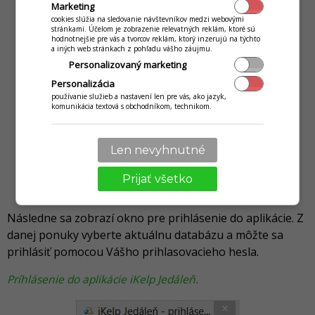
Marketing
cookies slúžia na sledovanie návštevníkov medzi webovými
stránkami. Účelom je zobrazenie relevatných reklám, ktoré sú
hodnotnejšie pre vás a tvorcov reklám, ktorý inzerujú na týchto
a iných web stránkach z pohľadu vášho záujmu.
Personalizovaný marketing
Personalizácia
používanie služieb a nastavení len pre vás, ako jazyk,
komunikácia textová s obchodníkom, technikom.
Len nevyhnutné
Prijať všetko
Následne sa zobrazí okno pre prihlásenie do aplikácie. Z
danej ponuky vyberte aktuálnu databázu a môžte sa
prihlásiť pomocou Vášho prihlasovacieho hesla.
Príhlásenie do aplikácie iKelp Jedáleň.