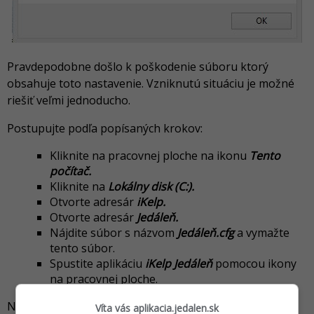
Pravdepodobne došlo k poškodenie súboru ktorý
obsahuje toto nastavenie. Vzniknutú situáciu je možné
riešiť veľmi jednoducho.
Postupujte podľa popísaných krokov:
Kliknite na pracovnej ploche na ikonu
Tento
počítač.
Kliknite na
Lokálny disk (C:).
Otvorte adresár
iKelp.
Otvorte adresár
Jedáleň.
Nájdite súbor s názvom
Jedáleň.cfg
a vymažte
tento súbor.
Spustite aplikáciu
iKelp Jedáleň
pomocou ikony
na pracovnej ploche.
Následne sa Vám zobrazí informačné okno na vybratie
Víta vás aplikacia.jedalen.sk