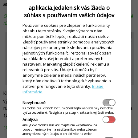
adresára s databázami.
aplikacia.jedalen.sk vás žiada o
súhlas s používaním vašich údajov
Okno pre výber adresára v ktorom sa nachádzjú jednotlivé
databázy Jedálne.
Používame cookies pre zlepšenie funkcionality
obsahu tejto stránky. Svojím výberom nám
môžete pomôcť k lepšej realizácii našich cieľov.
Zlepšiť používanie stránky pomocou analytických
nástrojov pre anonymné sledovania používania
jednotlivých funkcionalít. Perzonalizovať obsah
na základe vašej interakci a preferovaných
nastavení. Marketing zlepšiť cielenú reklamu a
relevantnú pre vás. Údaje tak môžu byť
anonymne zdielané medzi našich partnerov,
ktorý nám dodávajú technologické vybavenie a
softvér pre fungovanie tejto stránky.
Bližšie
informácie
Kliknite na tlačidlo
Ano
(angl.
Yes
) a zobrazí sa strom na
výber adresára. Aplikácia si predvyberie adresár s
Nevyhnutné
názvom
Data
a stačí potvrdiť tento adresár kliknutím na
sú cookie bez ktorých by funkčnosť tejto web stránky nemohla
byť zabezpečené. Navigácia a prístup k zákazníckej časti webu.
OK
.
Analýza
analytické cookies slúžiace majiteľom webstránok na
Okno s ponukou na výber adresára pre dáta aplikácie.
porozumenie správania návštevníkov webu zberom
anonymizovaných údajov o ich aktivite na webe.