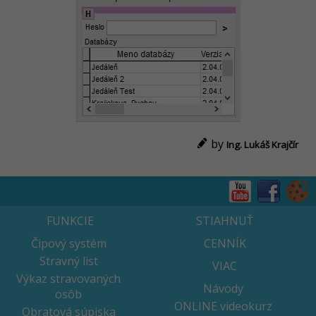
by
Ing. Lukáš Krajčír
FUNKCIE
STIAHNUŤ
Čipový systém
CENNÍK
Stravný list
VIAC
Výkaz stravovaných
Návody
osôb
ONLINE videokurz
Obratová súpiska