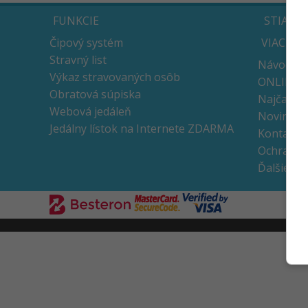
FUNKCIE
STIAHN
Čipový systém
VIAC
Stravný list
Návody
Výkaz stravovaných osôb
ONLINE v
Obratová súpiska
Najčastej
Webová jedáleň
Novinky 
Jedálny lístok na Internete ZDARMA
Kontakt
Ochrana 
Ďalšie apl