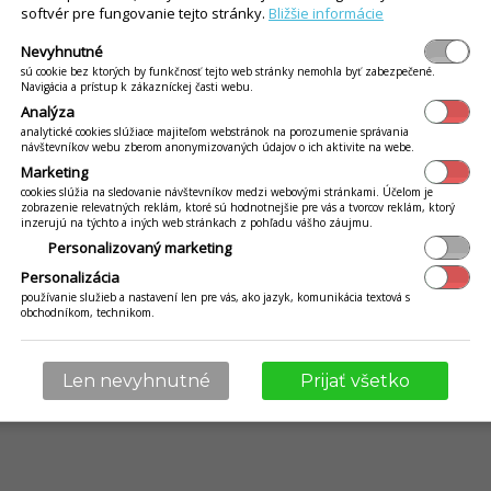
softvér pre fungovanie tejto stránky.
Bližšie informácie
UŤ
CENNÍK
Nevyhnutné
sú cookie bez ktorých by funkčnosť tejto web stránky nemohla byť zabezpečené.
Navigácia a prístup k zákazníckej časti webu.
Analýza
ideokurz
analytické cookies slúžiace majiteľom webstránok na porozumenie správania
návštevníkov webu zberom anonymizovaných údajov o ich aktivite na webe.
šie kladené otazky
Marketing
a zmeny
cookies slúžia na sledovanie návštevníkov medzi webovými stránkami. Účelom je
zobrazenie relevatných reklám, ktoré sú hodnotnejšie pre vás a tvorcov reklám, ktorý
inzerujú na týchto a iných web stránkach z pohľadu vášho záujmu.
osobných údajov
Personalizovaný marketing
ikácie iKelp
Personalizácia
používanie služieb a nastavení len pre vás, ako jazyk, komunikácia textová s
obchodníkom, technikom.
© 2009 - 2026 Abiset s.r.o. | powered by
iKelp
Len nevyhnutné
Prijať všetko