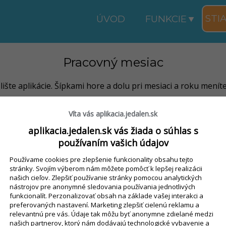
STI
ÚVOD
FUNKCIE
Pracovný mesiac
ište aplikácie. Šípkami hore a dolu pri mesiaci a roku menít
Víta vás aplikacia.jedalen.sk
aplikacia.jedalen.sk vás žiada o súhlas s
ný v každom okne, v ktorom pracujete s dátumom.
používaním vašich údajov
vanie stravníka na stravu a všimnite si, že predvolene môžete 
Používame cookies pre zlepšenie funkcionality obsahu tejto
stránky. Svojím výberom nám môžete pomôcť k lepšej realizácii
 mesiac. Zasa otvorte okno prihlasovanie stravníka na stravu a
našich cieľov. Zlepšiť používanie stránky pomocou analytických
nástrojov pre anonymné sledovania používania jednotlivých
funkcionalít. Perzonalizovať obsah na základe vašej interakci a
preferovaných nastavení. Marketing zlepšiť cielenú reklamu a
relevantnú pre vás. Údaje tak môžu byť anonymne zdielané medzi
našich partnerov, ktorý nám dodávajú technologické vybavenie a