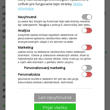
softvér pre fungovanie tejto stránky.
Bližšie
Pri nastavovaní vekových skupín je vhodné zapnúť
informácie
aktivitu iba tej skupine, ktorú budete skutočne používať.
Nevyhnutné
Pri prvom nastavovaní vekových skupín sú aktívne
sú cookie bez ktorých by funkčnosť tejto web stránky nemohla
všetky skupiny. Aktivita vekovej skupiny je viditeľná v
byť zabezpečené. Navigácia a prístup k zákazníckej časti webu.
Analýza
ľavom stĺpci (vedľa názvu) a môžete ju zapínať a vypínať
analytické cookies slúžiace majiteľom webstránok na
kliknutím na okienko pri danej skupine.
porozumenie správania návštevníkov webu zberom
anonymizovaných údajov o ich aktivite na webe.
Napríklad: Ak prevádzkujete materskú škôlku, v ktorej sa
Marketing
stravujú deti do 6 a zároveň aj zamestnanci škôlky, zapnite
cookies slúžia na sledovanie návštevníkov medzi webovými
stránkami. Účelom je zobrazenie relevatných reklám, ktoré sú
aktivitu iba týmto dvom vekovým skupinám. V skutočnosti
hodnotnejšie pre vás a tvorcov reklám, ktorý inzerujú na týchto
a iných web stránkach z pohľadu vášho záujmu.
však vypnite aktivitu tým vekovým skupinám, ktoré
Personalizovaný marketing
nepoužívate, pretože aplikácii sú predvolene zapnuté
aktivity ku všetkým vekovým skupinám.
Personalizácia
používanie služieb a nastavení len pre vás, ako jazyk,
komunikácia textová s obchodníkom, technikom.
Zároveň je možné vytvoriť vlastnú skupinu kliknutím na
Pridať
a následne vyplňte
Názov
skupiny a
Typ vekovej
skupiny
.
Len nevyhnutné
Novú vekovú skupinu môžete vytvoriť napríklad pre
Prijať všetko