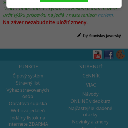
skupinu žiakov prvého stupňa v hmotnej núdzi s názvom
"Žiaci 1 hmot.núdza". Týmto stravníkom potom môžete
určiť výšku príspevku na jedlá v nastaveniach
noriem
.
Na záver nezabudnite uložiť zmeny.
by
Stanislav Javorský
FUNKCIE
STIAHNUŤ
Čipový systém
CENNÍK
Stravný list
VIAC
Výkaz stravovaných
Návody
osôb
ONLINE videokurz
Obratová súpiska
Najčastejšie kladené
Webová jedáleň
otazky
Jedálny lístok na
Novinky a zmeny
Internete ZDARMA