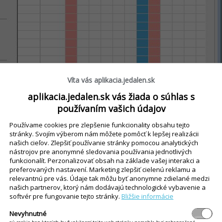
Víta vás aplikacia.jedalen.sk
aplikacia.jedalen.sk vás žiada o súhlas s
používaním vašich údajov
Používame cookies pre zlepšenie funkcionality obsahu tejto
stránky. Svojím výberom nám môžete pomôcť k lepšej realizácii
našich cieľov. Zlepšiť používanie stránky pomocou analytických
nástrojov pre anonymné sledovania používania jednotlivých
funkcionalít. Perzonalizovať obsah na základe vašej interakci a
preferovaných nastavení. Marketing zlepšiť cielenú reklamu a
Výkaze stravy
íka aj vo
.
relevantnú pre vás. Údaje tak môžu byť anonymne zdielané medzi
našich partnerov, ktorý nám dodávajú technologické vybavenie a
softvér pre fungovanie tejto stránky.
Bližšie informácie
 na Stravníci v hlavnom menu alebo na tlačidlo s písmenom S na
vníka a následne na kliknite ľavým tlačidlom na Upraviť. Môž
Nevyhnutné
Stravníci
.