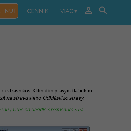


AHNUŤ
CENNÍK
VIAC
inu stravníkov. Kliknutím pravým tlačidlom
siť na stravu
Odhlásiť zo stravy
alebo
.
menu (alebo na tlačidlo s písmenom S na