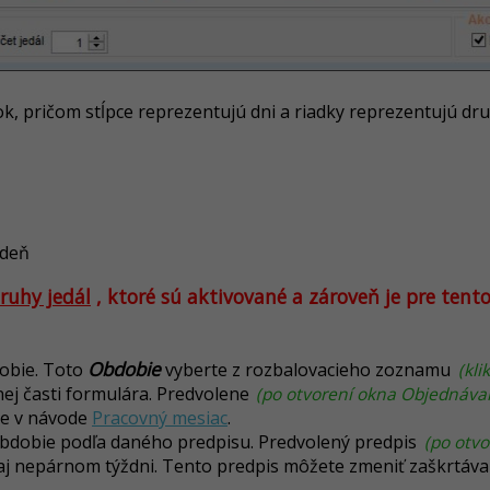
k, pričom stĺpce reprezentujú dni a riadky reprezentujú dru
 deň
ruhy jedál
, ktoré sú aktivované a zároveň je pre tent
Obdobie
dobie. Toto
vyberte z rozbalovacieho zoznamu
(kl
ej časti formulára. Predvolene
(po otvorení okna Objednávan
te v návode
Pracovný mesiac
.
obdobie podľa daného predpisu. Predvolený predpis
(po otv
aj nepárnom týždni. Tento predpis môžete zmeniť zaškrtáva