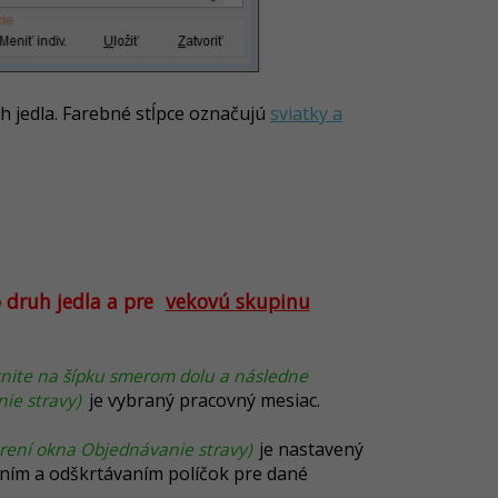
h jedla. Farebné stĺpce označujú
sviatky a
o druh jedla a pre
vekovú skupinu
iknite na šípku smerom dolu a následne
ie stravy)
je vybraný pracovný mesiac.
orení okna Objednávanie stravy)
je nastavený
ním a odškrtávaním políčok pre dané