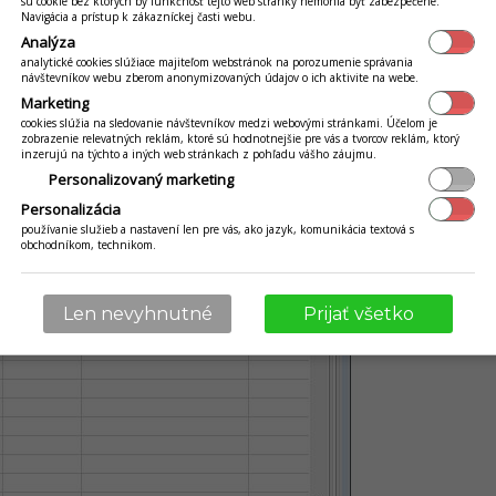
sú cookie bez ktorých by funkčnosť tejto web stránky nemohla byť zabezpečené.
Navigácia a prístup k zákazníckej časti webu.
Analýza
analytické cookies slúžiace majiteľom webstránok na porozumenie správania
edne môžete stravníka prihlásiť, alebo odhlásiť, podľa toho n
návštevníkov webu zberom anonymizovaných údajov o ich aktivite na webe.
Marketing
cookies slúžia na sledovanie návštevníkov medzi webovými stránkami. Účelom je
zobrazenie relevatných reklám, ktoré sú hodnotnejšie pre vás a tvorcov reklám, ktorý
inzerujú na týchto a iných web stránkach z pohľadu vášho záujmu.
Personalizovaný marketing
Personalizácia
používanie služieb a nastavení len pre vás, ako jazyk, komunikácia textová s
obchodníkom, technikom.
Len nevyhnutné
Prijať všetko