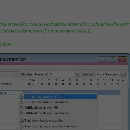
zka stravníkov (okno Dochádzka stravníkov zobrazíte kliknut
lačidlo s písmenom D na nástrojovej lište)).
níkov.