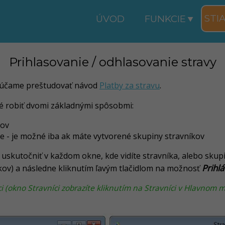
STI
ÚVOD
FUNKCIE
Prihlasovanie / odhlasovanie stravy
rúčame preštudovať návod
Platby za stravu
.
né robiť dvomi základnými spôsobmi:
cov
 - je možné iba ak máte vytvorené skupiny stravníkov
uskutočniť v každom okne, kde vidíte stravníka, alebo skup
Prihlá
kov) a následne kliknutím ľavým tlačidlom na možnosť
ci (okno Stravníci zobrazíte kliknutím na Stravníci v Hlavnom 