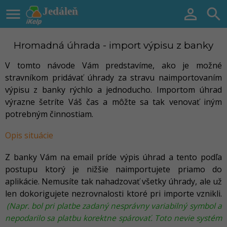

Jedáleň


Hromadná úhrada - import výpisu z banky
V tomto návode Vám predstavíme, ako je možné
stravníkom pridávať úhrady za stravu naimportovaním
výpisu z banky rýchlo a jednoducho. Importom úhrad
výrazne šetríte Váš čas a môžte sa tak venovať iným
potrebným činnostiam.
Opis situácie
Z banky Vám na email príde výpis úhrad a tento podľa
postupu ktorý je nižšie naimportujete priamo do
aplikácie. Nemusíte tak nahadzovať všetky úhrady, ale už
len dokorigujete nezrovnalosti ktoré pri importe vznikli.
(Napr. bol pri platbe zadaný nesprávny variabilný symbol a
nepodarilo sa platbu korektne spárovať. Toto nevie systém