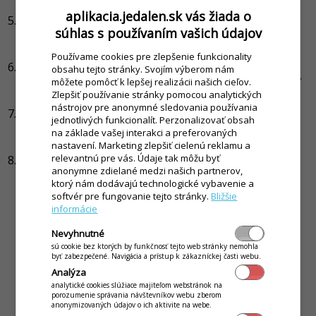
úhradu.
aplikacia.jedalen.sk vás žiada o
Skontrolujte, či je správne nastavený "Typ
-> Účet
súhlas s používaním vašich údajov
bankový" a "Druh
-> 1 - Úhrady stravy účet". Doplnte
číslo výpisu.
Používame cookies pre zlepšenie funkcionality
Do formulára zo zoznamom úhrad kliknite pravým
obsahu tejto stránky. Svojím výberom nám
tlačidlo myši. Zo zobrazenej ponuky vyberte možnosť
môžete pomôcť k lepšej realizácii našich cieľov.
Zlepšiť používanie stránky pomocou analytických
"
Načítať výpis
" a vyberte banku.
nástrojov pre anonymné sledovania používania
Vyberte vo Vašom počítači adresár v ktorom máte
jednotlivých funkcionalít. Perzonalizovať obsah
výpisy uložené a vyberte konkrétny výpis, výber
na základe vašej interakci a preferovaných
potvrdíte kliknutím na tlačidlo OK.
nastavení. Marketing zlepšiť cielenú reklamu a
relevantnú pre vás. Údaje tak môžu byť
V zobrazenom formulári "
Hromadná úhrada
" sa Vám
anonymne zdielané medzi našich partnerov,
zobrazia naimportované úhrady.
ktorý nám dodávajú technologické vybavenie a
Ak je záznam označený zelenou farbou, aplikácia
softvér pre fungovanie tejto stránky.
Bližšie
korektne spárovala platbu so stravníkom. (V stĺpci
informácie
suma sa nachádza údaj o výške platby daného
Nevyhnutné
stravníka. V stĺpci Neuhradené, je zobrazená
sú cookie bez ktorých by funkčnosť tejto web stránky nemohla
čiastka, ktorá zostáva stravníkovi doplatiť. V
byť zabezpečené. Navigácia a prístup k zákazníckej časti webu.
prípade, že je táto suma označená s mínusovým
Analýza
znamienkom, je to preplatok stravníka. V stĺpci
analytické cookies slúžiace majiteľom webstránok na
porozumenie správania návštevníkov webu zberom
rozdiel, je finančný rozdiel úhrady, oproti
anonymizovaných údajov o ich aktivite na webe.
požadovanej úhrade stravníka. Ak je tu zobrazená