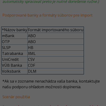
automaticky spracovať preto je nutné doriešenie ručne.)
Podporované banky a formáty súborov pre import
*Názov banky
Formát importovaného súboru
mBank
ABO
OTP
ABO
SLSP
HB
Tatrabanka
XML
UniCredit
CSV
VÚB Banka
CDF
Volksbank
DLM
*Ak sa v zozname nenachádza vaša banka, kontaktujte
našu podporu ohľadom možnosti doplnenia.
Scenár použitia