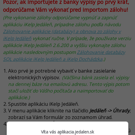
Pozor, ak importujete z banky výpisy po prvý krát,
odporúčame Vám vykonať pred importom zálohu!
(Pre vykonanie zálohy odporúčame vypnúť a zapnúť
aplikáciu iKelp Jedáleň, prípadne zálohu podľa návodu
Zálohovanie aplikácie (databázy) a obnova zo zálohy v
iKelp Jedáleň
vykonať ručne. V prípade, že používate verziu
aplikácie iKelp Jedáleň 2.6.200 a vyššiu vykonajte zálohu
aplikácie nasledovným postupom
Zálohovanie databázy
SQL aplikácie iKelp Jedáleň a iKelp Dochádzka
.)
Ako prvé je potrebné vybaviť v banke zasielanie
elektronických výpisov.
(Väčšina bánk zasiela el. výpisy
na dennej báze na emailovú adresu. Tento výpis potom
stačí uložiť do Vášho počítača a naimportovať do
aplikácie.)
Spustite aplikáciu iKelp Jedáleň.
V menu aplikácie kliknite na tlačidlo
Jedáleň -> Úhrady
,
zobrazí sa Vám formulár zo zoznamom úhrad.
Kliknite na tlačidlo
Úkony -> Nová úhrada ->
Hromadná úhrada
zobrazí sa formulár pre hromadnú
Víta vás aplikacia.jedalen.sk