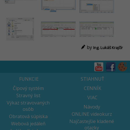
by
Ing. Lukáš Krajčír
FUNKCIE
STIAHNUŤ
Čipový systém
CENNÍK
Stravný list
VIAC
Výkaz stravovaných
Návody
osôb
ONLINE videokurz
Obratová súpiska
Najčastejšie kladené
Webová jedáleň
otazky