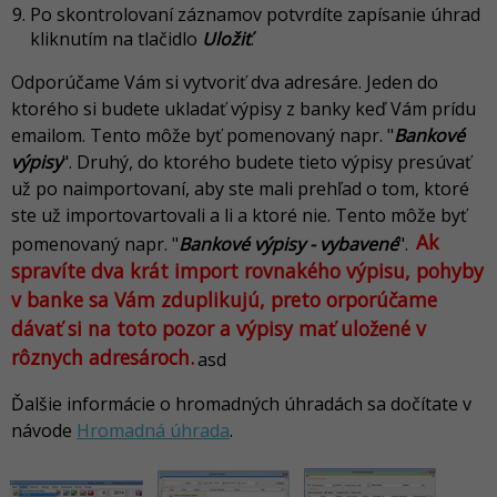
Po skontrolovaní záznamov potvrdíte zapísanie úhrad
kliknutím na tlačidlo
Uložiť
.
Odporúčame Vám si vytvoriť dva adresáre. Jeden do
ktorého si budete ukladať výpisy z banky keď Vám prídu
emailom. Tento môže byť pomenovaný napr. "
Bankové
výpisy
". Druhý, do ktorého budete tieto výpisy presúvať
už po naimportovaní, aby ste mali prehľad o tom, ktoré
ste už importovartovali a li a ktoré nie. Tento môže byť
Ak
pomenovaný napr. "
Bankové výpisy - vybavené
".
spravíte dva krát import rovnakého výpisu, pohyby
v banke sa Vám zduplikujú, preto orporúčame
dávať si na toto pozor a výpisy mať uložené v
rôznych adresároch.
asd
Ďalšie informácie o hromadných úhradách sa dočítate v
návode
Hromadná úhrada
.