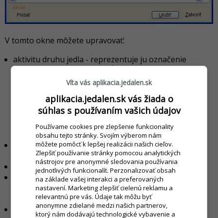
V tomto okne môžete upravovať:
aktivitu druhu jedla - reprezentuje ju označenie
zaškrtávacieho políčka v stĺpci
A
. Predvolene je v
aplikácii aktívny iba jeden druh jedla a to
Obed
.
Víta vás aplikacia.jedalen.sk
Kliknutím na zaškrtávacie políčko aktivity daného
aplikacia.jedalen.sk vás žiada o
druhy aktivujete alebo deaktivujete tento druh.
súhlas s používaním vašich údajov
Aplikácia ďalej pracuje iba s aktívnymi druhmi a
stravníkov je možné prihlasovať iba na tieto druhy
Používame cookies pre zlepšenie funkcionality
stravy.
obsahu tejto stránky. Svojím výberom nám
môžete pomôcť k lepšej realizácii našich cieľov.
poradie - v akom poradí budú jedlá zobrazované
Zlepšiť používanie stránky pomocou analytických
(napríklad na jedálnom lístku).
nástrojov pre anonymné sledovania používania
názov - je možné zmeniť názov druhu jedla.
jednotlivých funkcionalít. Perzonalizovať obsah
počet jedál - maximálny počet jedál daného druhu
na základe vašej interakci a preferovaných
(napríklad ak používate viacej obedov, konkrétne
nastavení. Marketing zlepšiť cielenú reklamu a
relevantnú pre vás. Údaje tak môžu byť
Obed 1 a Obed 2, zadajte počet jedál 2).
anonymne zdielané medzi našich partnerov,
výživový faktor - výživový faktor daného druhu jedla.
ktorý nám dodávajú technologické vybavenie a