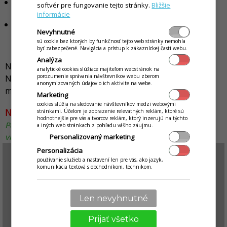
druh výdaja - odkiaľ budú vydané suroviny na dané
softvér pre fungovanie tejto stránky.
Bližšie
jedlo.
informácie
farba - ktorou chcete aby bolo reprezentované jedlo.
Nevyhnutné
Sprehľadníte tak niektoré zobrazenia druhov jedál
sú cookie bez ktorých by funkčnosť tejto web stránky nemohla
(napríklad pri prihlasovaní na stravu).
byť zabezpečené. Navigácia a prístup k zákazníckej časti webu.
Analýza
Nový druh stravy vytvoríte kliknutím na tlačidlo
Pridať
.
analytické cookies slúžiace majiteľom webstránok na
porozumenie správania návštevníkov webu zberom
Následne vyplňte potrebné údaje. Druh jedla nie je
anonymizovaných údajov o ich aktivite na webe.
možné odstrániť, ale je možné ho deaktivovať.
Marketing
cookies slúžia na sledovanie návštevníkov medzi webovými
Na záver nezabudnite vykonane zmeny uložiť.
stránkami. Účelom je zobrazenie relevatných reklám, ktoré sú
hodnotnejšie pre vás a tvorcov reklám, ktorý inzerujú na týchto
Popis práce s oknom Druhov jedál popisuje nasledovné
a iných web stránkach z pohľadu vášho záujmu.
video, ktoré je vytvorené pre príklad materskej školy.
Personalizovaný marketing
Personalizácia
používanie služieb a nastavení len pre vás, ako jazyk,
komunikácia textová s obchodníkom, technikom.
Len nevyhnutné
Prijať všetko