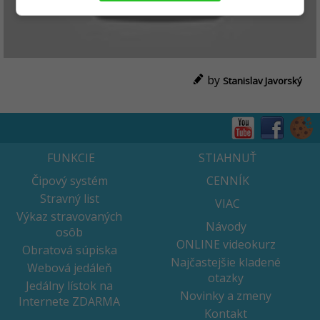
by
Stanislav Javorský
FUNKCIE
STIAHNUŤ
Čipový systém
CENNÍK
Stravný list
VIAC
Výkaz stravovaných
Návody
osôb
ONLINE videokurz
Obratová súpiska
Najčastejšie kladené
Webová jedáleň
otazky
Jedálny lístok na
Novinky a zmeny
Internete ZDARMA
Kontakt