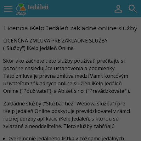

Jedáleň


Licencia iKelp Jedáleň základné online služby
LICENČNÁ ZMLUVA PRE ZÁKLADNÉ SLUŽBY
("Služby") iKelp Jedáleň Online
Skôr ako začnete tieto služby používať, prečítajte si
pozorne nasledujúce ustanovenia a podmienky.
Táto zmluva je právna zmluva medzi Vami, koncovým
užívateľom základných online služieb iKelp Jedáleň
Online ("Používateľ"), a Abiset s.r.o. ("Prevádzkovateľ").
Základné služby ("Služba" tiež "Webová služba") pre
iKelp Jedáleň Online poskytuje prevádzkovateľ v rámci
ročnej údržby aplikácie iKelp Jedáleň, s ktorou sú
zviazané a neoddeliteľné. Tieto služby zahŕňajú:
zverejnenie jedálneho lístka v zozname jedálnych