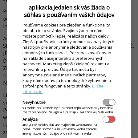
aplikacia.jedalen.sk vás žiada o
Prevádzkovateľ si vyhradzuje možnosť zmeny
súhlas s používaním vašich údajov
poskytovaných služieb bez potreby dopredu
Používame cookies pre zlepšenie funkcionality
informovania používateľa.
obsahu tejto stránky. Svojím výberom nám
môžete pomôcť k lepšej realizácii našich cieľov.
AK BY NASTALA SITUÁCIA, ŽE PREVÁDZKOVANIE
Zlepšiť používanie stránky pomocou analytických
SLUŽBY BUDE PRE PREVÁDZKOVATEĽA NERENTABILNÉ,
nástrojov pre anonymné sledovania používania
jednotlivých funkcionalít. Perzonalizovať obsah
JE MOŽNÉ ICH SPOPLATNENIE FORMOU PONUKY A
na základe vašej interakci a preferovaných
ĎAĽŠIEHO POUŽÍVANIA SLUŽIEB, ALEBO PRÍPADNÉ
nastavení. Marketing zlepšiť cielenú reklamu a
ZRUŠENIE POSKYTOVANIA SLUŽIEB, BEZ NÁROKU NA
relevantnú pre vás. Údaje tak môžu byť
anonymne zdielané medzi našich partnerov,
UHRADENIE AKÝCHKOĽVEK STRÁT, KTORÉ BY VZNIKLI
ktorý nám dodávajú technologické vybavenie a
NA ZÁKLADE ZRUŠENIA POUŽÍVANIA SLUŽIEB.
softvér pre fungovanie tejto stránky.
Bližšie
informácie
LICENČNÉ PRÁVO. Na základe tejto licenčnej zmluvy
smie používateľ používať služby tu opísané.
Nevyhnutné
sú cookie bez ktorých by funkčnosť tejto web stránky nemohla
Používateľovi nevzniká právo vlastnenia nakoľko ide o
byť zabezpečené. Navigácia a prístup k zákazníckej časti webu.
webovú službu poskytovanú prevádzkovateľom. Toto
Analýza
licenčné právo je poskytované ak má používateľ
analytické cookies slúžiace majiteľom webstránok na
porozumenie správania návštevníkov webu zberom
zaplatené všetky podlžnosti voči prevádzkovateľovi.
anonymizovaných údajov o ich aktivite na webe.