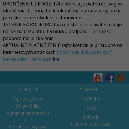
UKONČENIE LICENCIE. Táto licencia je platná do svojho
ukončenia. Licencia bude ukončená automaticky, pokiaľ
porušíte ktorékoľvek jej ustanovenie.
TECHNICKÁ PODPORA. Iba registrovaní užívatelia majú
nárok na bezplatnú technickú podporu. Technická
podpora nie je školenie.
AKTUÁLNE PLATNÉ ZENIE tejto licencie je prístupné na
internetových stránkach
http://help.ikelp.com/go/?
key=jedalen.licencie.
online
FUNKCIE
STIAHNUŤ
Čipový systém
CENNÍK
Stravný list
VIAC
Výkaz stravovaných
Návody
osôb
ONLINE videokurz
Obratová súpiska