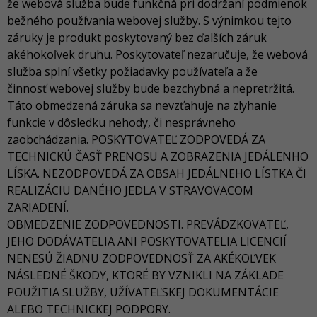
že webová služba bude funkčná pri dodržaní podmienok
bežného používania webovej služby. S výnimkou tejto
záruky je produkt poskytovaný bez ďalších záruk
akéhokoľvek druhu. Poskytovateľ nezaručuje, že webová
služba splní všetky požiadavky používateľa a že
činnosť webovej služby bude bezchybná a nepretržitá.
Táto obmedzená záruka sa nevzťahuje na zlyhanie
funkcie v dôsledku nehody, či nesprávneho
zaobchádzania. POSKYTOVATEĽ ZODPOVEDÁ ZA
TECHNICKÚ ČASŤ PRENOSU A ZOBRAZENIA JEDÁLENHO
LÍSKA. NEZODPOVEDÁ ZA OBSAH JEDÁLNEHO LÍSTKA ČI
REALIZÁCIU DANÉHO JEDLA V STRAVOVACOM
ZARIADENÍ.
OBMEDZENIE ZODPOVEDNOSTI. PREVÁDZKOVATEĽ,
JEHO DODÁVATELIA ANI POSKYTOVATELIA LICENCIÍ
NENESÚ ŽIADNU ZODPOVEDNOSŤ ZA AKÉKOĽVEK
NÁSLEDNÉ ŠKODY, KTORÉ BY VZNIKLI NA ZÁKLADE
POUŽITIA SLUŽBY, UŽÍVATEĽSKEJ DOKUMENTÁCIE
ALEBO TECHNICKEJ PODPORY.