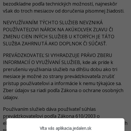
bezodkladne podľa technických možností, najneskôr
však do troch mesiacov od doručenia písomnej žiadosti.
NEVYUŽÍVANÍM TÝCHTO SLUŽIEB NEVZNIKÁ
POUŽÍVATEĽOVI NÁROK NA AKÚKOĽVEK ZĽAVU ČI
ZMENU CIEN INÝCH SLUŽIEB U KTORÝCH JE TÁTO
SLUŽBA ZAHRNUTÁ AKO DOPLNOK ČI SÚČASŤ.
PREVÁDZKOVATEĽ SI VYHRADZUJE PRÁVO ZBERU
INFORMACIÍ O VYUŽÍVANÍ SLUŽIEB, kde ak príde k
prerušeniu využívania služieb na dlhšiu dobu ako tri
mesiace je možné zo strany prevádzkovateľa zrušiť
prístup používateľovi a informácie k nemu týkajúce sa.
Zber údajov sa riadi podľa Zákona o ochrane osobných
údajov.
Používaním služieb dáva používateľ súhlas
prevádzkovateľovi podľa Zákona 610/2003 o
elektronických komunikáciách, na posielanie e-mailových
Víta vás aplikacia.jedalen.sk
správ používateľovi.