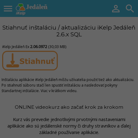

Jedáleň


Stiahnuť inštaláciu / aktualizáciu iKelp Jedáleň
2.6.x SQL
iKelp Jedáleň Ex
2.06.0972
(30,03 MB)
Inštaláciu aplikácie iKelp Jedáleň môžu užívatelia použiť tiež ako aktualizáciu.
Po stiahnutí súboru stačí len spustiť inštaláciu a nasledovať pokyny
štandartnej inštalácie. Viac v krátkom videu.
ONLINE videokurz ako začať krok za krokom
Kurz vás prevedie jednotlivými prvotnými nastaveniami
aplikácie ako sú jedálenské normy či druhy stravníkov a ďalej
základné používanie aplikácie.