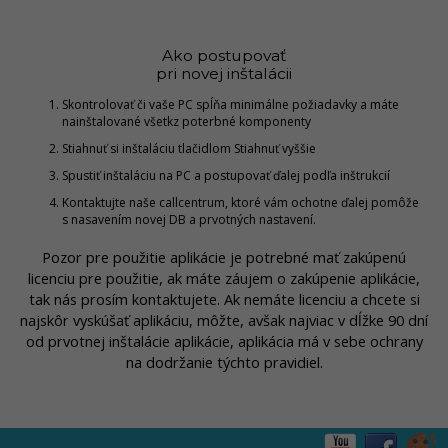
Ako postupovať
pri novej inštalácii
Skontrolovať či vaše PC spĺňa minimálne požiadavky a máte
nainštalované všetkz poterbné komponenty
Stiahnuť si inštaláciu tlačidlom Stiahnuť vyššie
Spustiť inštaláciu na PC a postupovať ďalej podľa inštrukcií
Kontaktujte naše callcentrum, ktoré vám ochotne ďalej pomôže
s nasavením novej DB a prvotných nastavení.
Pozor pre použitie aplikácie je potrebné mať zakúpenú
licenciu pre použitie, ak máte záujem o zakúpenie aplikácie,
tak nás prosím kontaktujete. Ak nemáte licenciu a chcete si
najskôr vyskúšať aplikáciu, môžte, avšak najviac v dĺžke 90 dní
od prvotnej inštalácie aplikácie, aplikácia má v sebe ochrany
na dodržanie týchto pravidiel.