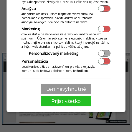
byť zabezpečené. Navigácia a prístup k zákazníckej časti webu.
Ako postupovať
pri aktualizácii
Analýza
analytické cookies slúžiace majiteľom webstránok na
Stiahnuť si inštaláciu tlačidlom Stiahnuť vyššie
porozumenie správania návštevníkov webu zberom
anonymizovaných údajov o ich aktivite na webe.
Spustiť inštaláciu na PC a postupovať ďalej podľa inštrukcií
Marketing
Spustiť aplikáciu, ktorá spraví dodatočné zmeny, ako
cookies slúžia na sledovanie návštevníkov medzi webovými
aktualizáciu receptúr ak je potreba či zmeny nastavení.
stránkami. Účelom je zobrazenie relevatných reklám, ktoré sú
hodnotnejšie pre vás a tvorcov reklám, ktorý inzerujú na týchto
a iných web stránkach z pohľadu vášho záujmu.
Personalizovaný marketing
Personalizácia
používanie služieb a nastavení len pre vás, ako jazyk,
komunikácia textová s obchodníkom, technikom.
Len nevyhnutné
Prijať všetko