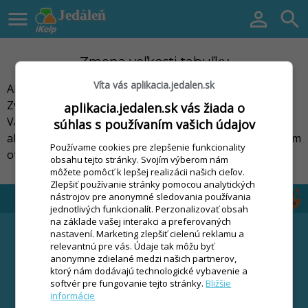

Jedáleň


Zmena veľkosti tabuľky
Víta vás aplikacia.jedalen.sk
Ako zmeniť veľkosť písma a šírku stĺpcov v tabuľke?
Zväčšenie písma tabuľky a zároveň zmena šírky stĺpcov
aplikacia.jedalen.sk vás žiada o
Vám umožní ľahšie čítanie obsahu tabuľky. Ak vykonáte
súhlas s používaním vašich údajov
akúkoľvek zmenu, tieto nastavenia sa uložia a pri ďalšom
Používame cookies pre zlepšenie funkcionality
otvorení sa znovu načítajú.
obsahu tejto stránky. Svojím výberom nám
môžete pomôcť k lepšej realizácii našich cieľov.
Zlepšiť používanie stránky pomocou analytických
nástrojov pre anonymné sledovania používania
jednotlivých funkcionalít. Perzonalizovať obsah
na základe vašej interakci a preferovaných
FUNKCIE
STIAHNUŤ
nastavení. Marketing zlepšiť cielenú reklamu a
relevantnú pre vás. Údaje tak môžu byť
Čipový systém
CENNÍK
anonymne zdielané medzi našich partnerov,
Stravný list
VIAC
ktorý nám dodávajú technologické vybavenie a
Výkaz stravovaných
softvér pre fungovanie tejto stránky.
Bližšie
Návody
informácie
osôb