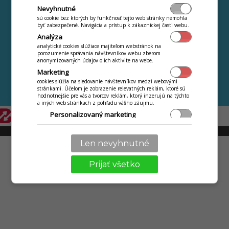
ONLINE videokurz
Obratová súpiska
Nevyhnutné
Najčastejšie kladené
Webová jedáleň
sú cookie bez ktorých by funkčnosť tejto web stránky nemohla
otazky
byť zabezpečené. Navigácia a prístup k zákazníckej časti webu.
Jedálny lístok na
Analýza
Novinky a zmeny
Internete ZDARMA
analytické cookies slúžiace majiteľom webstránok na
Kontakt
porozumenie správania návštevníkov webu zberom
anonymizovaných údajov o ich aktivite na webe.
Ochrana osobných
Marketing
údajov
cookies slúžia na sledovanie návštevníkov medzi webovými
Ďalšie aplikácie iKelp
stránkami. Účelom je zobrazenie relevatných reklám, ktoré sú
hodnotnejšie pre vás a tvorcov reklám, ktorý inzerujú na týchto
a iných web stránkach z pohľadu vášho záujmu.
Personalizovaný marketing
Personalizácia
© 2009 - 2026 Abiset s.r.o. | powered by
iKelp
používanie služieb a nastavení len pre vás, ako jazyk,
Len nevyhnutné
komunikácia textová s obchodníkom, technikom.
Prijať všetko