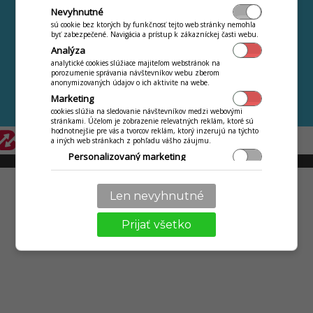
Najčastejšie kladené
Webová jedáleň
Nevyhnutné
otazky
Jedálny lístok na
sú cookie bez ktorých by funkčnosť tejto web stránky nemohla
Novinky a zmeny
byť zabezpečené. Navigácia a prístup k zákazníckej časti webu.
Internete ZDARMA
Analýza
Kontakt
analytické cookies slúžiace majiteľom webstránok na
Ochrana osobných
porozumenie správania návštevníkov webu zberom
údajov
anonymizovaných údajov o ich aktivite na webe.
Marketing
Ďalšie aplikácie iKelp
cookies slúžia na sledovanie návštevníkov medzi webovými
stránkami. Účelom je zobrazenie relevatných reklám, ktoré sú
hodnotnejšie pre vás a tvorcov reklám, ktorý inzerujú na týchto
a iných web stránkach z pohľadu vášho záujmu.
Personalizovaný marketing
© 2009 - 2026 Abiset s.r.o. | powered by
iKelp
Personalizácia
používanie služieb a nastavení len pre vás, ako jazyk,
Len nevyhnutné
komunikácia textová s obchodníkom, technikom.
Prijať všetko