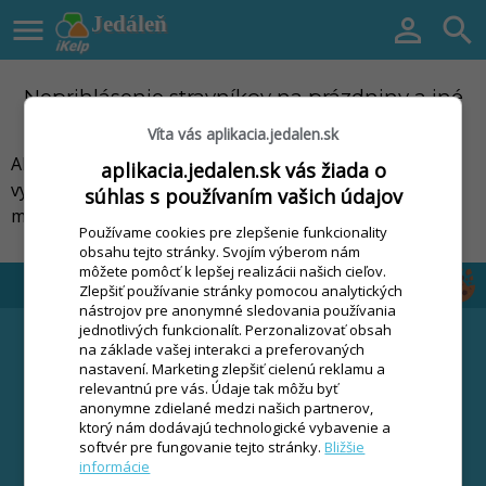

Jedáleň


Neprihlásenie stravníkov na prázdniny a iné
dni
Víta vás aplikacia.jedalen.sk
Aby ste nemuseli pri prihlasovaní stravníkov na stravu
aplikacia.jedalen.sk vás žiada o
vynechávať prázdninové, alebo inak nestravné dni,
súhlas s používaním vašich údajov
môžete si tieto dni definovať ako nestravné.
Používame cookies pre zlepšenie funkcionality
obsahu tejto stránky. Svojím výberom nám
môžete pomôcť k lepšej realizácii našich cieľov.
Zlepšiť používanie stránky pomocou analytických
nástrojov pre anonymné sledovania používania
FUNKCIE
STIAHNUŤ
jednotlivých funkcionalít. Perzonalizovať obsah
na základe vašej interakci a preferovaných
Čipový systém
CENNÍK
nastavení. Marketing zlepšiť cielenú reklamu a
relevantnú pre vás. Údaje tak môžu byť
Stravný list
VIAC
anonymne zdielané medzi našich partnerov,
Výkaz stravovaných
ktorý nám dodávajú technologické vybavenie a
Návody
osôb
softvér pre fungovanie tejto stránky.
Bližšie
ONLINE videokurz
informácie
Obratová súpiska