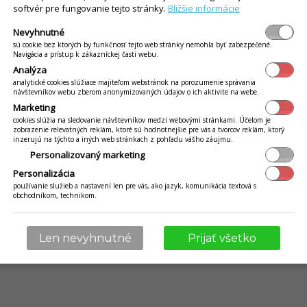
ikácie iKelp
softvér pre fungovanie tejto stránky.
Bližšie informácie
Nevyhnutné
sú cookie bez ktorých by funkčnosť tejto web stránky nemohla byť zabezpečené.
Navigácia a prístup k zákazníckej časti webu.
© 2009 - 2026 Abiset s.r.o. | powered by
iKelp
Analýza
analytické cookies slúžiace majiteľom webstránok na porozumenie správania
návštevníkov webu zberom anonymizovaných údajov o ich aktivite na webe.
Marketing
cookies slúžia na sledovanie návštevníkov medzi webovými stránkami. Účelom je
zobrazenie relevatných reklám, ktoré sú hodnotnejšie pre vás a tvorcov reklám, ktorý
inzerujú na týchto a iných web stránkach z pohľadu vášho záujmu.
Personalizovaný marketing
Personalizácia
používanie služieb a nastavení len pre vás, ako jazyk, komunikácia textová s
obchodníkom, technikom.
Len nevyhnutné
Prijať všetko