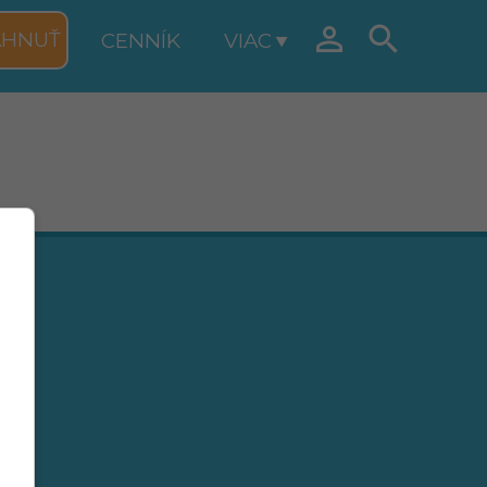


AHNUŤ
CENNÍK
VIAC