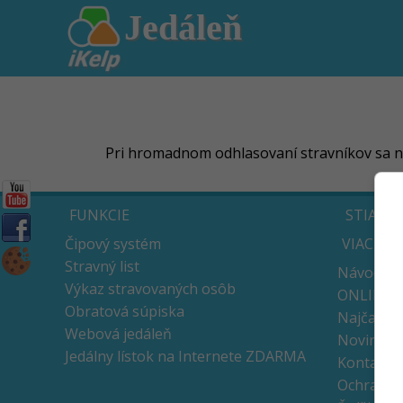
Jedáleň
Pri hromadnom odhlasovaní stravníkov sa nie
FUNKCIE
STIAHN
Čipový systém
VIAC
Stravný list
Návody
Výkaz stravovaných osôb
ONLINE v
Obratová súpiska
Najčastej
Webová jedáleň
Novinky 
Jedálny lístok na Internete ZDARMA
Kontakt
Ochrana 