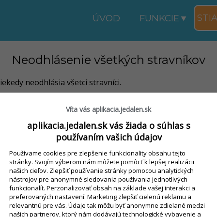
STI
ÚVOD
FUNKCIE
Neodhlásenie všetkých stravníkov
kedy neodhlásia všetci stravníci.
Víta vás aplikacia.jedalen.sk
UŤ
CENNÍK
iKelp
aplikacia.jedalen.sk vás žiada o súhlas s
používaním vašich údajov
Používame cookies pre zlepšenie funkcionality obsahu tejto
ideokurz
stránky. Svojím výberom nám môžete pomôcť k lepšej realizácii
šie kladené otazky
našich cieľov. Zlepšiť používanie stránky pomocou analytických
nástrojov pre anonymné sledovania používania jednotlivých
a zmeny
funkcionalít. Perzonalizovať obsah na základe vašej interakci a
preferovaných nastavení. Marketing zlepšiť cielenú reklamu a
relevantnú pre vás. Údaje tak môžu byť anonymne zdielané medzi
osobných údajov
našich partnerov, ktorý nám dodávajú technologické vybavenie a