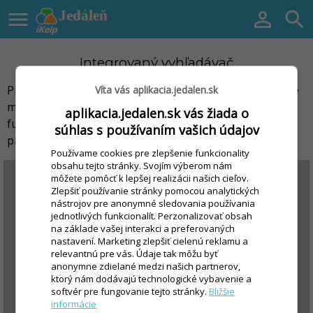

Jedáleň


Integrovaný vyhľadávač
Pre rýchle vyhľadávanie na internetovom portáli iKelp je
Víta vás aplikacia.jedalen.sk
možné si zapnúť v novších internetových prehliadačoch
aplikacia.jedalen.sk vás žiada o
funkciu integrovaného vyhľadávača (tzv. Search
súhlas s používaním vašich údajov
provider).
Používame cookies pre zlepšenie funkcionality
obsahu tejto stránky. Svojím výberom nám
môžete pomôcť k lepšej realizácii našich cieľov.
Zlepšiť používanie stránky pomocou analytických
nástrojov pre anonymné sledovania používania
jednotlivých funkcionalít. Perzonalizovať obsah
na základe vašej interakci a preferovaných
nastavení. Marketing zlepšiť cielenú reklamu a
relevantnú pre vás. Údaje tak môžu byť
anonymne zdielané medzi našich partnerov,
ktorý nám dodávajú technologické vybavenie a
softvér pre fungovanie tejto stránky.
Bližšie
informácie