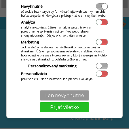
Nevyhnutné
sú cookie bez ktorých by funkčnosť tejto web stránky nemohla
byť zabezpečené. Navigácia a prístup k zákazníckej časti webu.
Analýza
analytické cookies slúžiace majiteľom webstránok na
porozumenie správania návštevníkov webu zberom
FUNKCIE
STIAHNUŤ
anonymizovaných údajov o ich aktivite na webe.
Marketing
Čipový systém
CENNÍK
cookies slúžia na sledovanie návštevníkov medzi webovými
Stravný list
stránkami. Účelom je zobrazenie relevatných reklám, ktoré sú
VIAC
hodnotnejšie pre vás a tvorcov reklám, ktorý inzerujú na týchto
Výkaz stravovaných
a iných web stránkach z pohľadu vášho záujmu.
Návody
osôb
Personalizovaný marketing
ONLINE videokurz
Obratová súpiska
Personalizácia
Najčastejšie kladené
Webová jedáleň
používanie služieb a nastavení len pre vás, ako jazyk,
otazky
komunikácia textová s obchodníkom, technikom.
Jedálny lístok na
Novinky a zmeny
Internete ZDARMA
Len nevyhnutné
Kontakt
Ochrana osobných
Prijať všetko
údajov
Ďalšie aplikácie iKelp