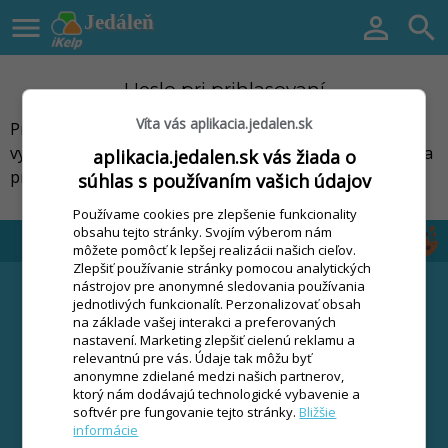

Jedáleň


Heslo pri prihlasovaní
Víta vás aplikacia.jedalen.sk
Pri prvých spusteniach aplikácie, pokiaľ ešte nemáte
vytvorených vlastných užívateľov aplikácie, používajte na
aplikacia.jedalen.sk vás žiada o
prihlásenie prednastavené prihlasovacie heslo.
súhlas s používaním vašich údajov
Používame cookies pre zlepšenie funkcionality
obsahu tejto stránky. Svojím výberom nám
môžete pomôcť k lepšej realizácii našich cieľov.
Zlepšiť používanie stránky pomocou analytických
FUNKCIE
STIAHNUŤ
nástrojov pre anonymné sledovania používania
jednotlivých funkcionalít. Perzonalizovať obsah
Čipový systém
CENNÍK
na základe vašej interakci a preferovaných
Stravný list
nastavení. Marketing zlepšiť cielenú reklamu a
VIAC
relevantnú pre vás. Údaje tak môžu byť
Výkaz stravovaných
anonymne zdielané medzi našich partnerov,
Návody
osôb
ktorý nám dodávajú technologické vybavenie a
ONLINE videokurz
Obratová súpiska
softvér pre fungovanie tejto stránky.
Bližšie
Najčastejšie kladené
informácie
Webová jedáleň