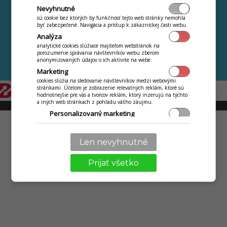
otazky
Jedálny lístok na
Nevyhnutné
Novinky a zmeny
Internete ZDARMA
sú cookie bez ktorých by funkčnosť tejto web stránky nemohla
Kontakt
byť zabezpečené. Navigácia a prístup k zákazníckej časti webu.
Analýza
Ochrana osobných
analytické cookies slúžiace majiteľom webstránok na
údajov
porozumenie správania návštevníkov webu zberom
anonymizovaných údajov o ich aktivite na webe.
Ďalšie aplikácie iKelp
Marketing
cookies slúžia na sledovanie návštevníkov medzi webovými
stránkami. Účelom je zobrazenie relevatných reklám, ktoré sú
hodnotnejšie pre vás a tvorcov reklám, ktorý inzerujú na týchto
a iných web stránkach z pohľadu vášho záujmu.
© 2009 - 2026 Abiset s.r.o. | powered by
iKelp
Personalizovaný marketing
Personalizácia
používanie služieb a nastavení len pre vás, ako jazyk,
Len nevyhnutné
komunikácia textová s obchodníkom, technikom.
Prijať všetko