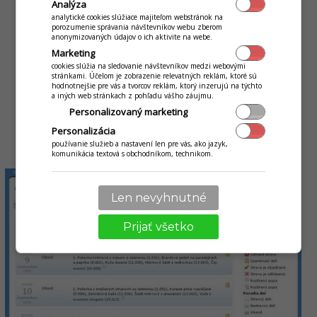
Analýza
analytické cookies slúžiace majiteľom webstránok na
Čipový systém je rozšírením iKelp Jedálňe o evidenciu
porozumenie správania návštevníkov webu zberom
anonymizovaných údajov o ich aktivite na webe.
výdaja stravy pri výdajovom okienku, kde zabránite
Marketing
neoprávneným výdajom obedov. Znížite tak svoje náklady
cookies slúžia na sledovanie návštevníkov medzi webovými
až o 10% a rodičia môžu získať prehľado o odobraní jedla
stránkami. Účelom je zobrazenie relevatných reklám, ktoré sú
svojích detí prestrednítvom webového prístupu. Bližšie
hodnotnejšie pre vás a tvorcov reklám, ktorý inzerujú na týchto
a iných web stránkach z pohľadu vášho záujmu.
informácie nájdete na stránke
Čipový systém
.
Personalizovaný marketing
Personalizácia
používanie služieb a nastavení len pre vás, ako jazyk,
Webový portál www.jedalen.sk
komunikácia textová s obchodníkom, technikom.
Len nevyhnutné
Prijať všetko