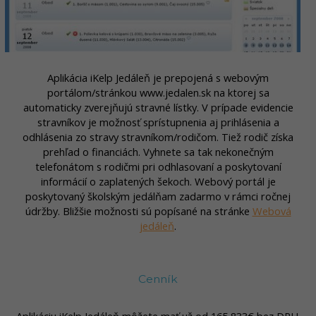
Aplikácia iKelp Jedáleň je prepojená s webovým
portálom/stránkou www.jedalen.sk na ktorej sa
automaticky zverejňujú stravné lístky. V prípade evidencie
stravníkov je možnosť sprístupnenia aj prihlásenia a
odhlásenia zo stravy stravníkom/rodičom. Tiež rodič získa
prehľad o financiách. Vyhnete sa tak nekonečným
telefonátom s rodičmi pri odhlasovaní a poskytovaní
informácií o zaplatených šekoch. Webový portál je
poskytovaný školským jedálňam zadarmo v rámci ročnej
údržby. Bližšie možnosti sú popísané na stránke
Webová
jedáleň
.
Cenník
Aplikáciu iKelp Jedáleň môžete mať už od 165,833€ bez DPH.