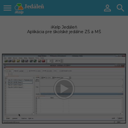

Jedáleň


iKelp Jedáleň
Aplikácia pre školské jedálne ZŠ a MŠ