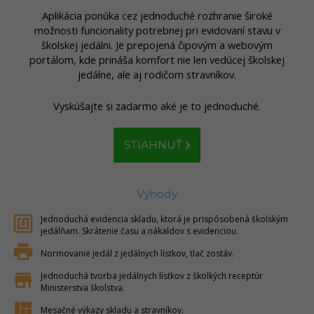
Aplikácia ponúka cez jednoduché rozhranie široké
možnosti funcionality potrebnej pri evidovaní stavu v
školskej jedálni. Je prepojená čipovým a webovým
portálom, kde prináša komfort nie len vedúcej školskej
jedálne, ale aj rodičom stravníkov.
Vyskúšajte si zadarmo aké je to jednoduché.
STIAHNUŤ
Výhody
nfc
Jednoduchá evidencia skladu, ktorá je prispôsobená školským
jedálňam. Skrátenie času a nákaldov s evidenciou.
print
Normovanie jedál z jedálnych lístkov, tlač zostáv.
store
Jednoduchá tvorba jedálnych lístkov z školkých receptúr
Ministerstva školstva.
view_quilt
Mesačné výkazy skladu a stravníkov.