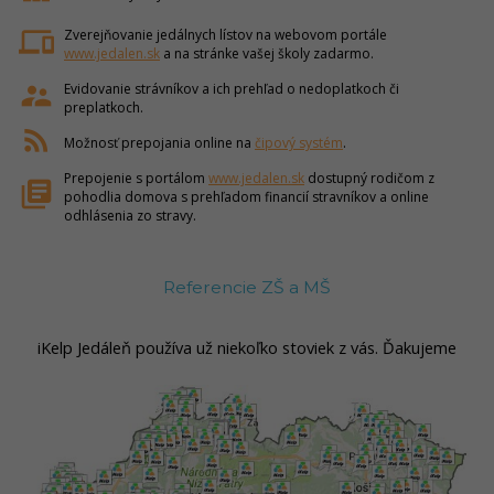
devices
Zverejňovanie jedálnych lístov na webovom portále
www.jedalen.sk
a na stránke vašej školy zadarmo.
supervisor_account
Evidovanie strávníkov a ich prehľad o nedoplatkoch či
preplatkoch.
rss_feed
Možnosť prepojania online na
čipový systém
.
Prepojenie s portálom
www.jedalen.sk
dostupný rodičom z
library_books
pohodlia domova s prehľadom financií stravníkov a online
odhlásenia zo stravy.
Referencie ZŠ a MŠ
iKelp Jedáleň používa už niekoľko stoviek z vás. Ďakujeme