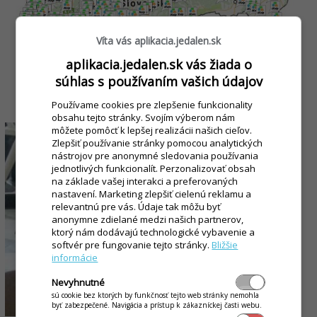
Víta vás aplikacia.jedalen.sk
aplikacia.jedalen.sk vás žiada o
súhlas s používaním vašich údajov
Používame cookies pre zlepšenie funkcionality
Čipový systém
obsahu tejto stránky. Svojím výberom nám
môžete pomôcť k lepšej realizácii našich cieľov.
Zlepšiť používanie stránky pomocou analytických
nástrojov pre anonymné sledovania používania
jednotlivých funkcionalít. Perzonalizovať obsah
na základe vašej interakci a preferovaných
nastavení. Marketing zlepšiť cielenú reklamu a
relevantnú pre vás. Údaje tak môžu byť
anonymne zdielané medzi našich partnerov,
ktorý nám dodávajú technologické vybavenie a
softvér pre fungovanie tejto stránky.
Bližšie
informácie
Nevyhnutné
sú cookie bez ktorých by funkčnosť tejto web stránky nemohla
byť zabezpečené. Navigácia a prístup k zákazníckej časti webu.