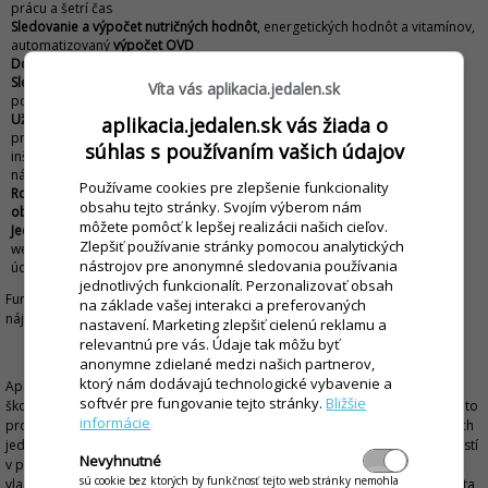
prácu a šetrí čas
Sledovanie a výpočet nutričných hodnôt
, energetických hodnôt a vitamínov,
automatizovaný
výpočet OVD
Dochádzka stravníkov
a
výkaz stravovaných osôb
Sledovanie alergénov
a ich zobrazenie na jedálnom lístku a webovom
Víta vás aplikacia.jedalen.sk
portáli
Užívateľská príručka
on-line na webe formou
videonahrávok
a krátkych
aplikacia.jedalen.sk vás žiada o
praktických
návodov
. Ak máte prístup na internet z PC, na ktorom je
súhlas s používaním vašich údajov
inštalovaná aplikácia iKelp Jedáleň, tak máte možnosť používania on-line
nápovedy priamo z aplikácie.
Používame cookies pre zlepšenie funkcionality
Rozširujúce možnosti
:
Elektronická identifikácia
,
kreditný systém
,
obsahu tejto stránky. Svojím výberom nám
objednávanie cez Internet
môžete pomôcť k lepšej realizácii našich cieľov.
Jedálne lístky
s možnosťou zverejňovania
na internete
prostredníctvom
Zlepšiť používanie stránky pomocou analytických
webstránky
www.jedalen.sk
z aplikácie je zahrnuté v poplatku za ročnú
nástrojov pre anonymné sledovania používania
údržbu
jednotlivých funkcionalít. Perzonalizovať obsah
Funkcionalita aplikácie je stále rozširovaná a bližsie podrobné zmeny
na základe vašej interakci a preferovaných
nájdete v sekcii
Popis noviniek a zmien
nastavení. Marketing zlepšiť cielenú reklamu a
relevantnú pre vás. Údaje tak môžu byť
Zmodernizujte vašu školskú jedáleň
anonymne zdielané medzi našich partnerov,
ktorý nám dodávajú technologické vybavenie a
Aplikácia iKelp Jedáleň je súčasťou komplexného riešenia určeného pre
softvér pre fungovanie tejto stránky.
Bližšie
školské jedálne všetkých typov (MŠ, ZŠ, SŠ, SOU, Gymnázium, VŠ). Vývoj tohto
informácie
programu je plne podriadený potrebám a požiadavkám vedúcich školských
jedální. Vďaka unikátnej technológii riadenia vývoja a dlhoročných skúseností
Nevyhnutné
v programovaní sa nám podarilo vytvoriť produkt s výnimočnými
sú cookie bez ktorých by funkčnosť tejto web stránky nemohla
vlastnosťami. Jednoduchosť, prehľadnosť a zároveň kompletná funkcionalita,