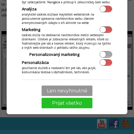
byť zabezpečené. Navigácia a prístup k zákazníckej časti webu.
to sú kľúčové vlastnosti produktu, ktorý Vám ponúkame. S aplikáciou iKelp
Analýza
Jedáleň nezískate len ďalší program, ale pomocníka, ktorý Vám skutočne
analytické cookies slúžiace majiteľom webstránok na
uľahčí prácu.
porozumenie správania návštevníkov webu zberom
anonymizovaných údajov o ich aktivite na webe.
Ukážka práce s aplikáciou v krátkom videu
Marketing
cookies slúžia na sledovanie návštevníkov medzi webovými
stránkami. Účelom je zobrazenie relevatných reklám, ktoré sú
hodnotnejšie pre vás a tvorcov reklám, ktorý inzerujú na týchto
a iných web stránkach z pohľadu vášho záujmu.
Personalizovaný marketing
Personalizácia
používanie služieb a nastavení len pre vás, ako jazyk,
komunikácia textová s obchodníkom, technikom.
Len nevyhnutné
Prijať všetko