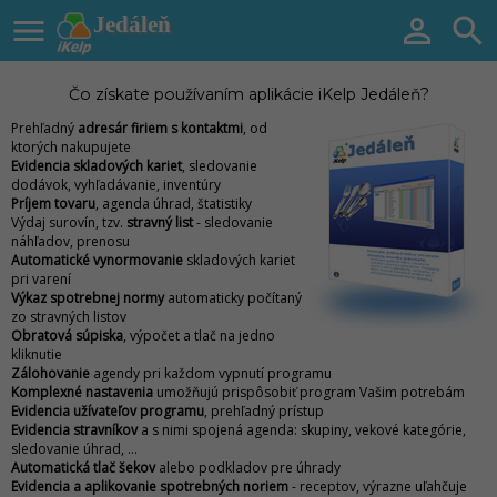

Jedáleň


Čo získate používaním aplikácie iKelp Jedáleň?
Prehľadný
adresár firiem s kontaktmi
, od
ktorých nakupujete
Evidencia skladových kariet
, sledovanie
dodávok, vyhľadávanie, inventúry
Príjem tovaru
, agenda úhrad, štatistiky
Výdaj surovín, tzv.
stravný list
- sledovanie
náhľadov, prenosu
Automatické vynormovanie
skladových kariet
pri varení
Výkaz spotrebnej normy
automaticky počítaný
zo stravných listov
Obratová súpiska
, výpočet a tlač na jedno
kliknutie
Zálohovanie
agendy pri každom vypnutí programu
Komplexné nastavenia
umožňujú prispôsobiť program Vašim potrebám
Evidencia užívateľov programu
, prehľadný prístup
Evidencia stravníkov
a s nimi spojená agenda: skupiny, vekové kategórie,
sledovanie úhrad, ...
Automatická tlač šekov
alebo podkladov pre úhrady
Evidencia a aplikovanie spotrebných noriem
- receptov, výrazne uľahčuje