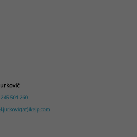
Jurkovič
 245 501 260
l.jurkovic(at)ikelp.com