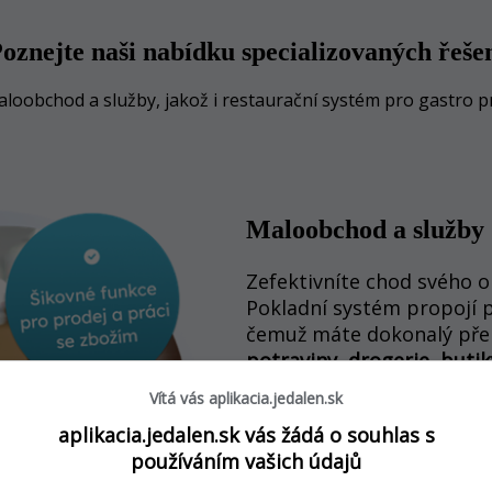
oznejte naši nabídku specializovaných řeše
loobchod a služby, jakož i restaurační systém pro gastro 
Maloobchod a služby
Zefektivníte chod svého
Pokladní systém propojí pr
čemuž máte dokonalý přeh
potraviny, drogerie, buti
Vítá vás aplikacia.jedalen.sk
- Statistiky prodeje, skladový
aplikacia.jedalen.sk vás žádá o souhlas s
- Podpora snímačů, elektroni
- Věrnostní systém, akce a zá
používáním vašich údajů
- Administrativa se snadným 