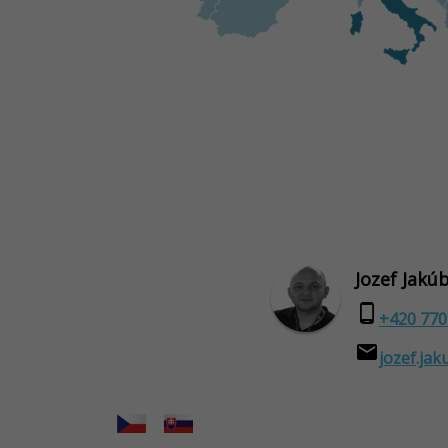
Jozef Jakú
phone_android
+420 770
email
jozef.jak