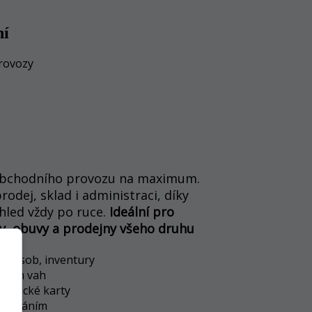
ní
provozy
 obchodního provozu na maximum.
odej, sklad i administraci, díky
led vždy po ruce.
Ideální pro
ky, obuvy a prodejny všeho druhu
ch zásob, inventury
ckých vah
kaznické karty
ovládáním