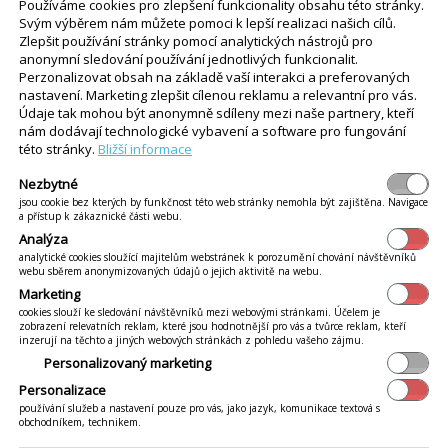
Používáme cookies pro zlepšení funkcionality obsahu této stránky.
Svým výběrem nám můžete pomoci k lepší realizaci našich cílů.
Přejít na stránku pro ma
Zlepšit používání stránky pomocí analytických nástrojů pro
anonymní sledování používání jednotlivých funkcionalit.
Perzonalizovat obsah na základě vaší interakci a preferovaných
nastavení. Marketing zlepšit cílenou reklamu a relevantní pro vás.
Údaje tak mohou být anonymně sdíleny mezi naše partnery, kteří
nám dodávají technologické vybavení a software pro fungování
této stránky.
Bližší informace
Nezbytné
jsou cookie bez kterých by funkčnost této web stránky nemohla být zajištěna. Navigace
a přístup k zákaznické části webu.
Analýza
analytické cookies sloužící majitelům webstránek k porozumění chování návštěvníků
várny, bary, terasy a
webu sběrem anonymizovaných údajů o jejich aktivitě na webu.
tailu, zastřeší potřeby
Marketing
finance, ale i potřeby
cookies slouží ke sledování návštěvníků mezi webovými stránkami. Účelem je
zobrazení relevatních reklam, které jsou hodnotnější pro vás a tvůrce reklam, kteří
lá a bezvadná řešení
inzerují na těchto a jiných webových stránkách z pohledu vašeho zájmu.
Personalizovaný marketing
em
Personalizace
používání služeb a nastavení pouze pro vás, jako jazyk, komunikace textová s
obchodníkem, technikem.