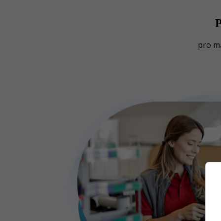
P
pro ma