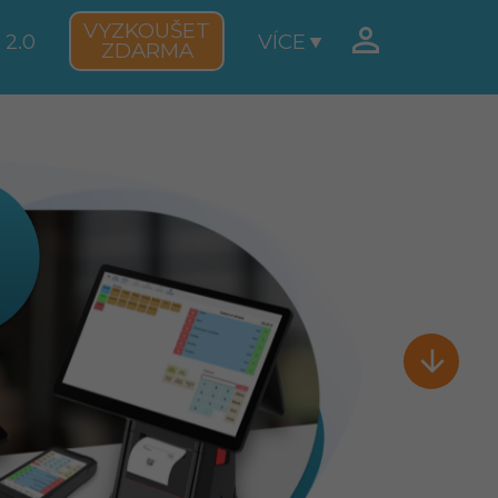
VYZKOUŠET

 2.0
VÍCE
ZDARMA
