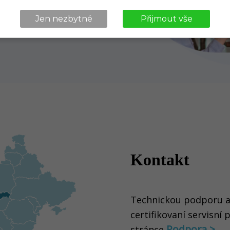
Jen nezbytné
Přijmout vše
Kontakt
Technickou podporu a k
certifikovaní servisní p
Podpora >
stránce