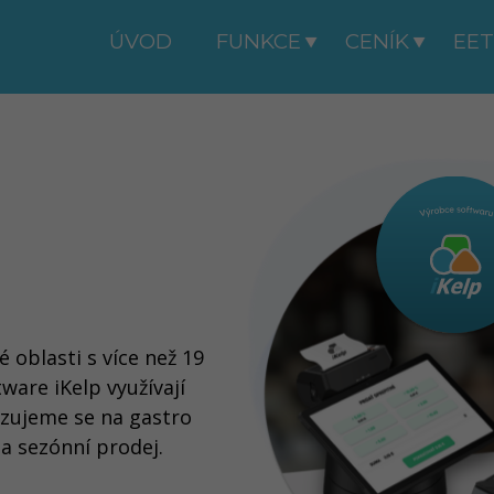
ÚVOD
FUNKCE
CENÍK
EET

 oblasti s více než 19
ware iKelp využívají
lizujeme se na gastro
a sezónní prodej.