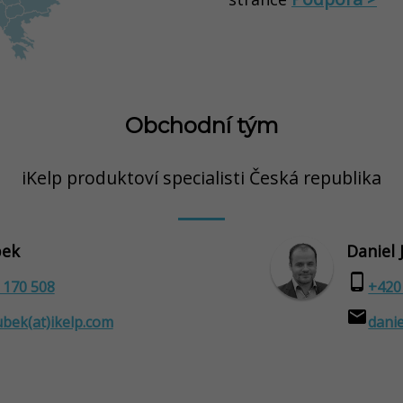
Obchodní tým
iKelp produktoví specialisti Česká republika
bek
Daniel 
phone_android
 170 508
+420
email
ubek(at)ikelp.com
danie