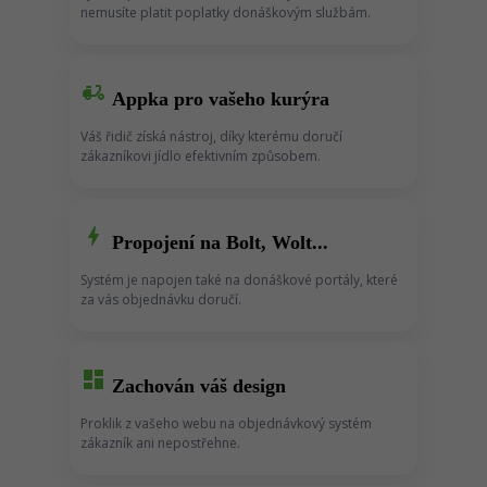
nemusíte platit poplatky donáškovým službám.
moped
Appka pro vašeho kurýra
Váš řidič získá nástroj, díky kterému doručí
zákazníkovi jídlo efektivním způsobem.
bolt
Propojení na Bolt, Wolt...
Systém je napojen také na donáškové portály, které
za vás objednávku doručí.
dashboard
Zachován váš design
Proklik z vašeho webu na objednávkový systém
zákazník ani nepostřehne.