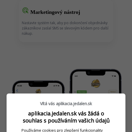
ads_click
Marketingový nástroj
Nastavte systém tak, aby po dokončení objednávky
zákazníkovi zaslal SMS se slevovým kódem pro další
nákup.
Vítá vás aplikacia.jedalen.sk
aplikacia.jedalen.sk vás žádá o
souhlas s používáním vašich údajů
Používáme cookies pro zlepšení funkcionality