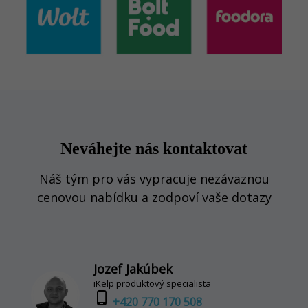
Neváhejte nás kontaktovat
Náš tým pro vás vypracuje nezávaznou
cenovou nabídku a zodpoví vaše dotazy
Jozef Jakúbek
iKelp produktový specialista
phone_android
+420 770 170 508