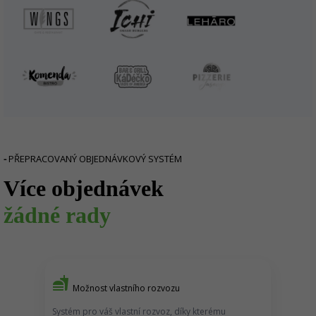
-
PŘEPRACOVANÝ OBJEDNÁVKOVÝ SYSTÉM
Více objednávek
žádné rady
fastfood
Možnost vlastního rozvozu
Systém pro váš vlastní rozvoz, díky kterému