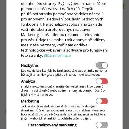
obsahu této stránky. Svým výběrem nám můžete
pomoci k lepší realizaci našich cílů. Zlepšit
používání stránky pomocí analytických nástrojů
pro anonymní sledování používání jednotlivých
funkcionalit. Perzonalizovat obsah na základě
vaší interakci a preferovaných nastavení.
Marketing zlepšit cílenou reklamu a relevantní
pro vás. Údaje tak mohou být anonymně sdíleny
mezi naše partnery, kteří nám dodávají
technologické vybavení a software pro fungování
této stránky.
Bližší informace
Nezbytné
jsou cookie bez kterých by funkčnost této web stránky nemohla
být zajištěna. Navigace a přístup k zákaznické části webu.
Analýza
analytické cookies sloužící majitelům webstránek k porozumění
chování návštěvníků webu sběrem anonymizovaných údajů o
jejich aktivitě na webu.
Marketing
cookies slouží ke sledování návštěvníků mezi webovými
stránkami. Účelem je zobrazení relevatních reklam, které jsou
hodnotnější pro vás a tvůrce reklam, kteří inzerují na těchto a
jiných webových stránkách z pohledu vašeho zájmu.
Personalizovaný marketing