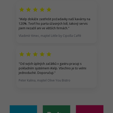
star
star
star
star
star
"iKelp dokáže zastřešit požadavky naší kavárny na
120%. Tvoří ho parta úžasných lidí, takový servis
jsem nezažil ani ve větších firmách."
Vladimír Kmec, majitel Little by Cipolla Caffé
star
star
star
star
star
"Od svých úplných začátků v gastru pracuji s
pokladním systémem iKelp. Všechno je to velmi
jednoduché. Doporučuji."
Peter Kalina, majitel Olive You Bistro