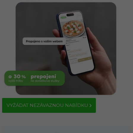
VYŽÁDAT NEZÁVAZNOU NABÍDKU