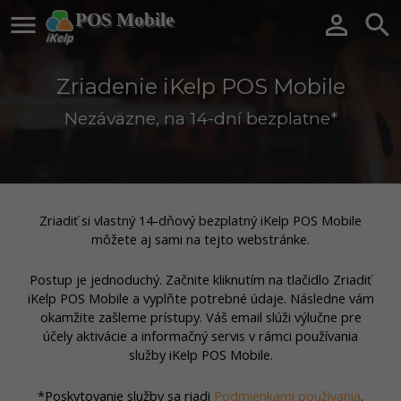

POS Mobile


Zriadenie iKelp POS Mobile
Nezáväzne, na 14-dní bezplatne*
Zriadiť si vlastný 14-dňový bezplatný iKelp POS Mobile
môžete aj sami na tejto webstránke.
Postup je jednoduchý. Začnite kliknutím na tlačidlo Zriadiť
iKelp POS Mobile a vyplňte potrebné údaje. Následne vám
okamžite zašleme prístupy. Váš email slúži výlučne pre
účely aktivácie a informačný servis v rámci používania
služby iKelp POS Mobile.
*Poskytovanie služby sa riadi
Podmienkami používania
.