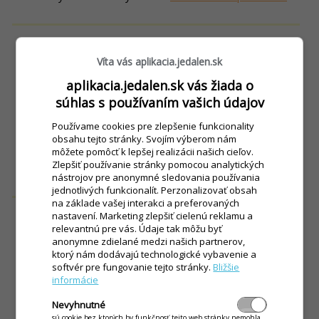
Zriaďte si svoj vlastný:
Víta vás aplikacia.jedalen.sk
aplikacia.jedalen.sk vás žiada o
ZRIADIŤ IKELP POS MOBILE
súhlas s používaním vašich údajov
Používame cookies pre zlepšenie funkcionality
obsahu tejto stránky. Svojím výberom nám
Získajte vlastný iKelp POS Mobile za pár
môžete pomôcť k lepšej realizácii našich cieľov.
sekúnd.
Zlepšiť používanie stránky pomocou analytických
nástrojov pre anonymné sledovania používania
jednotlivých funkcionalít. Perzonalizovať obsah
na základe vašej interakci a preferovaných
nastavení. Marketing zlepšiť cielenú reklamu a
relevantnú pre vás. Údaje tak môžu byť
anonymne zdielané medzi našich partnerov,
ktorý nám dodávajú technologické vybavenie a
Presvedčte sa sami aké je to jednoduché s aplikáciou ako
softvér pre fungovanie tejto stránky.
Bližšie
stvorenou pre vašu reštauráciu, kaviareň či bar!
informácie
Nevyhnutné
iKelp POS Mobile nemusíte ani sťahovať a ani inštalovať. Je
sú cookie bez ktorých by funkčnosť tejto web stránky nemohla