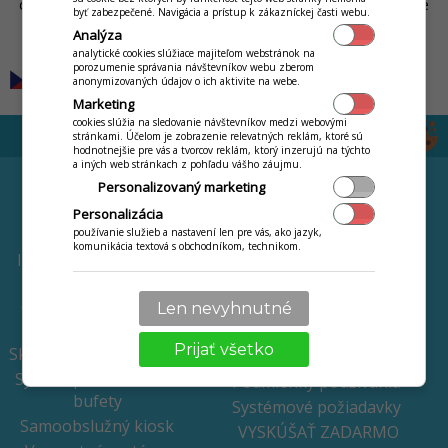
dostupný po prihlásení na každom vašom zariadení, podobne
byť zabezpečené. Navigácia a prístup k zákazníckej časti webu.
ako váš Gmail či Facebook. Bližšie
Čo je iKelp POS Mobile
.
Analýza
analytické cookies slúžiace majiteľom webstránok na
porozumenie správania návštevníkov webu zberom
anonymizovaných údajov o ich aktivite na webe.
Marketing
cookies slúžia na sledovanie návštevníkov medzi webovými
stránkami. Účelom je zobrazenie relevatných reklám, ktoré sú
hodnotnejšie pre vás a tvorcov reklám, ktorý inzerujú na týchto
a iných web stránkach z pohľadu vášho záujmu.
FUNKCIE
CENNÍK
Personalizovaný marketing
Online webináre
Prenájom pokladní
Personalizácia
Mobilný čašník
Dotovaný nákup
používanie služieb a nastavení len pre vás, ako jazyk,
komunikácia textová s obchodníkom, technikom.
pokladní
Inteligentný stôl s QR
kódom
Chcem iba software
Online objednávky a
Terminál zdarma
Len nevyhnutné
donáška
Novinky a zmeny
Prijať všetko
Skladové hospodárstvo
Čo je iKelp POS Mobile
Systém pre fastfood a
Podmienky používania
bufety
Systémové požiadavky
Samoobslužný kiosk
VYSKÚŠAŤ ZADARMO