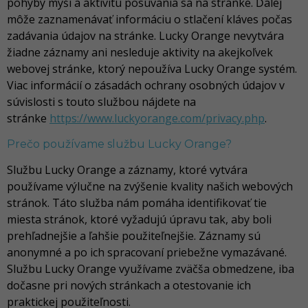
pohyby myši a aktivitu posúvania sa na stránke. Ďalej
môže zaznamenávať informáciu o stlačení kláves počas
zadávania údajov na stránke. Lucky Orange nevytvára
žiadne záznamy ani nesleduje aktivity na akejkoľvek
webovej stránke, ktorý nepoužíva Lucky Orange systém.
Viac informácií o zásadách ochrany osobných údajov v
súvislosti s touto službou nájdete na
stránke
https://www.luckyorange.com/privacy.php
.
Prečo používame službu Lucky Orange?
Službu Lucky Orange a záznamy, ktoré vytvára
používame výlučne na zvýšenie kvality našich webových
stránok. Táto služba nám pomáha identifikovať tie
miesta stránok, ktoré vyžadujú úpravu tak, aby boli
prehľadnejšie a ľahšie použiteľnejšie. Záznamy sú
anonymné a po ich spracovaní priebežne vymazávané.
Službu Lucky Orange využívame zväčša obmedzene, iba
dočasne pri nových stránkach a otestovanie ich
praktickej použiteľnosti.