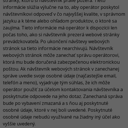
stránky, ktorú si návštevník práve pozerá. Tieto
informácie slúžia výlučne na to, aby operátor poskytol
návštevníkovi odpoveď v čo najvyššej kvalite, v správnom
jazyku a k téme alebo ohľadom produktov, o ktoré sa
zaujíma. Tieto informácie má operátor k dispozícii len
počas toho, ako si návštevník prezerá webové stránky
prevádzkovateľa. Po ukončení návštevy webových
stránok sa tieto informácie nearchivujú. Návštevník
webových stránok môže zanechať správu operátorovi,
ktorá mu bude doručená zabezpečenou elektronickou
poštou. Ak návštevník webových stránok v zanechanej
správe uvedie svoje osobné údaje (najčastejšie email,
telefón a meno), vyjadruje tým súhlas, že ich môže
operátor použiť za účelom kontaktovania návštevníka a
poskytnutie odpovede na jeho dotaz. Zanechaná správa
bude po vybavení zmazaná a s ňou aj poskytnuté
osobné údaje, ktoré v nej boli uvedené. Poskytnuté
osobné údaje nebudú využívané na žiadny iný účel ako
vyššie uvedený.