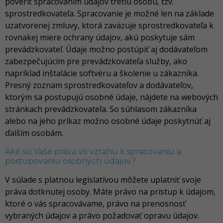
poveriť spracovaním údajov tretiu osobu, tzv.
sprostredkovateľa. Spracovanie je možné len na základe
uzatvorenej zmluvy, ktorá zaväzuje sprostredkovateľa k
rovnakej miere ochrany údajov, akú poskytuje sám
prevádzkovateľ. Údaje možno postúpiť aj dodávateľom
zabezpečujúcim pre prevádzkovateľa služby, ako
napríklad inštalácie softvéru a školenie u zákazníka.
Presný zoznam sprostredkovateľov a dodávateľov,
ktorým sa postupujú osobné údaje, nájdete na webových
stránkach prevádzkovateľa. So súhlasom zákazníka
alebo na jeho príkaz možno osobné údaje poskytnúť aj
ďalším osobám.
Aké sú Vaše práva vo vzťahu k spracovaniu a
postupovaniu osobných údajov?
V súlade s platnou legislatívou môžete uplatniť svoje
práva dotknutej osoby. Máte právo na prístup k údajom,
ktoré o vás spracovávame, právo na prenosnosť
vybraných údajov a právo požadovať opravu údajov.