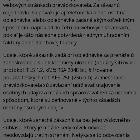
webových stránkach prevádzkovateľa. Za záväznú
objednávku sa považuje aj telefonická alebo osobná
objednávka, alebo objednávka zadaná akýmkoľvek iným
spôsobom (napríklad do četu na webových stránkach),
pokiaľ je táto následne potvrdená riadnym uhradením
faktúry alebo zálohovej faktúry.
Údaje, ktoré zákazník zadá pri objednávke sa prenášajú
zaheslovane a sú elektronicky uložené (použitý šifrovací
protokol: TLS 1.2, kľúč: RSA 2048 bit, šifrovanie
používateľských dát: AES-256 (256 bit)). Zamestnanci
prevádzkovateľa sú zaviazaní udržiavať utajovanie
osobných údajov a môžu ich spracovávať len za účelom a
spôsobom, ktoré sú definované v týchto zásadách
ochrany osobných údajov.
Údaje, ktoré zanechá zákazník sa bez jeho výslovného
súhlasu, ktorý je možné kedykoľvek odvolať,
neodovzdajú tretím stranám. Netýka sa to odovzdania