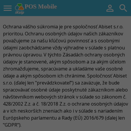

POS Mobile


Ochrana vášho súkromia je pre spoločnosť Abiset s.r.o.
prioritou. Ochranu osobných údajov našich zákazníkov
považujeme za našu kľúčovú povinnosť a s osobnými
údajmi zaobchádzame vždy výhradne v súlade s platnou
právnou úpravou. V týchto Zásadách ochrany osobných
údajov je stanovené, akým spôsobom a za akým účelom
zhromažďujeme, spracúvame a ukladáme vaše osobné
údaje a akým spôsobom ich chránime. Spoločnosť Abiset
s.r.o. (ďalej len "prevádzkovateľ") sa zaväzuje, že bude
spracovávať osobné údaje poskytnuté zákazníkom alebo
návštevníkom webových stránok v súlade so zákonom č.
428/2002 Z.z. a č. 18/2018 Z.z. o ochrane osobných údajov
a v ich neskorších zneniach ako i v súlade s nariadením
Európskeho parlamentu a Rady (EÚ) 2016/679 (ďalej len
"GDPR").