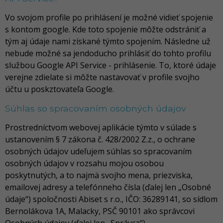
Vo svojom profile po prihlásení je možné vidieť spojenie
s kontom google. Kde toto spojenie môžte odstrániť a
tým aj údaje nami získané týmto spojením. Následne už
nebude možné sa jendoducho prihlásiť do tohto profilu
službou Google API Service - prihlásenie. To, ktoré údaje
verejne zdielate si môžte nastavovať v profile svojho
účtu u poskztovateľa Google.
Súhlas so spracovaním osobných údajov
Prostredníctvom webovej aplikácie týmto v súlade s
ustanovením § 7 zákona č. 428/2002 Z.z., o ochrane
osobných údajov udeľujem súhlas so spracovaním
osobných údajov v rozsahu mojou osobou
poskytnutých, a to najmä svojho mena, priezviska,
emailovej adresy a telefónneho čísla (ďalej len „Osobné
údaje“) spoločnosti Abiset s r.o., IČO: 36289141, so sídlom
Bernolákova 1A, Malacky, PSČ 90101 ako správcovi