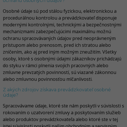
ochranu osobných údajov?
Osobné údaje sú pod stálou fyzickou, elektronickou a
procedurálnou kontrolou a prevádzkovateľ disponuje
modernými kontrolnými, technickými a bezpečnostnými
mechanizmami zabezpečujúcimi maximálnu možnú
ochranu spracovávaných údajov pred neoprávneným
prístupom alebo prenosom, pred ich stratou alebo
zničením, ako aj pred iným možným zneužitím. Všetky
osoby, ktoré s osobnými údajmi zákazníkov prichádzajú
do styku v rámci plnenia svojich pracovných alebo
zmluvne prevzatých povinností, sú viazané zákonnou
alebo zmluvnou povinnosťou mlčanlivosti.
Z akých zdrojov získava prevádzkovateľ osobné
údaje?
Spracovávame údaje, ktoré ste nám poskytli v súvislosti s
rokovaním o uzatvorení zmluvy a poskytovaním služieb
alebo produktov prevádzkovateľa alebo ktoré ste v tej
istej súvislosti poskytli našim obchodným a servisným