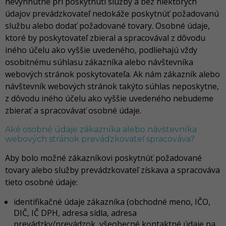
nevyhnutné pri poskytnutí služby a bez niektorých
údajov prevádzkovateľ nedokáže poskytnúť požadovanú
službu alebo dodať požadované tovary. Osobné údaje,
ktoré by poskytovateľ zbieral a spracovával z dôvodu
iného účelu ako vyššie uvedeného, podliehajú vždy
osobitnému súhlasu zákazníka alebo návštevníka
webových stránok poskytovateľa. Ak nám zákazník alebo
návštevník webových stránok takýto súhlas neposkytne,
z dôvodu iného účelu ako vyššie uvedeného nebudeme
zbierať a spracovávať osobné údaje.
Aké osobné údaje zákazníka alebo návštevníka
webových stránok prevádzkovateľ spracováva?
Aby bolo možné zákazníkovi poskytnúť požadované
tovary alebo služby prevádzkovateľ získava a spracováva
tieto osobné údaje:
identifikačné údaje zákazníka (obchodné meno, IČO,
DIČ, IČ DPH, adresa sídla, adresa
prevádzky/prevádzok, všeobecné kontaktné údaje na