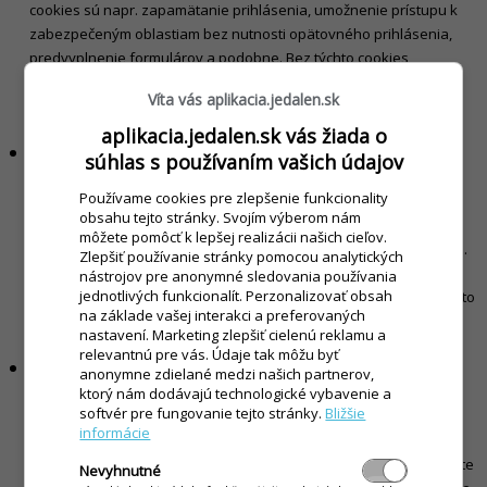
cookies sú napr. zapamätanie prihlásenia, umožnenie prístupu k
zabezpečeným oblastiam bez nutnosti opätovného prihlásenia,
predvyplnenie formulárov a podobne. Bez týchto cookies
nemôžeme poskytovať služby, ktoré tvoria základ našich stránok.
Víta vás aplikacia.jedalen.sk
Pokiaľ tieto cookies zakážete, nebudeme môcť zaručiť bezchybný
chod stránok.
aplikacia.jedalen.sk vás žiada o
Prevádzkové súbory cookie
súhlas s používaním vašich údajov
Pomocou prevádzkových cookies zhromažďujeme štatistické
Používame cookies pre zlepšenie funkcionality
informácie o tom, ako používate naše webové stránky. Tieto
obsahu tejto stránky. Svojím výberom nám
technické informácie nám napr. povedia, na ktoré časti webovej
môžete pomôcť k lepšej realizácii našich cieľov.
stránky ste klikli, ktorú stránku ste navštívili naposledy a podobne.
Zlepšiť používanie stránky pomocou analytických
Tieto cookies nám slúžia na analýzu a vylepšovanie našich
nástrojov pre anonymné sledovania používania
jednotlivých funkcionalít. Perzonalizovať obsah
webových stránok z hľadiska obsahu, výkonu a dizajnu. Pokiaľ tieto
na základe vašej interakci a preferovaných
cookies zakážete, nemôžeme vám zaručiť bezchybný chod našich
nastavení. Marketing zlepšiť cielenú reklamu a
stránok.
relevantnú pre vás. Údaje tak môžu byť
Funkčné súbory cookie
anonymne zdielané medzi našich partnerov,
Funkčné súbory cookie nie sú nevyhnutné, ale pomáhajú nám
ktorý nám dodávajú technologické vybavenie a
softvér pre fungovanie tejto stránky.
Bližšie
vylepšiť funkčnosť našich webových stránok. Ide napríklad o
informácie
zapamätanie nastavení zvolených pri predchádzajúcej návšteve
stránky, napr. rozloženie obsahu, výber lokality a podobne, aby ste
Nevyhnutné