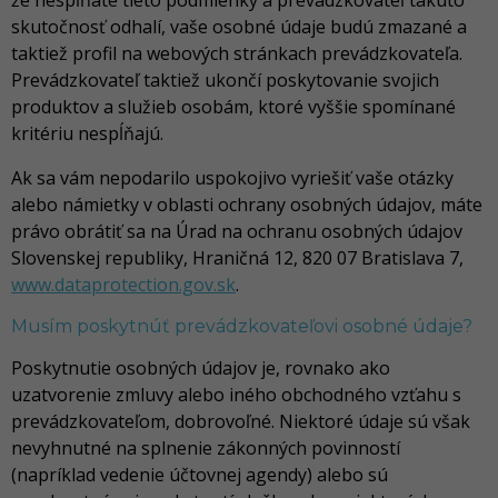
že nespĺňate tieto podmienky a prevádzkovateľ takúto
skutočnosť odhalí, vaše osobné údaje budú zmazané a
taktiež profil na webových stránkach prevádzkovateľa.
Prevádzkovateľ taktiež ukončí poskytovanie svojich
produktov a služieb osobám, ktoré vyššie spomínané
kritériu nespĺňajú.
Ak sa vám nepodarilo uspokojivo vyriešiť vaše otázky
alebo námietky v oblasti ochrany osobných údajov, máte
právo obrátiť sa na Úrad na ochranu osobných údajov
Slovenskej republiky, Hraničná 12, 820 07 Bratislava 7,
www.dataprotection.gov.sk
.
Musím poskytnúť prevádzkovateľovi osobné údaje?
Poskytnutie osobných údajov je, rovnako ako
uzatvorenie zmluvy alebo iného obchodného vzťahu s
prevádzkovateľom, dobrovoľné. Niektoré údaje sú však
nevyhnutné na splnenie zákonných povinností
(napríklad vedenie účtovnej agendy) alebo sú