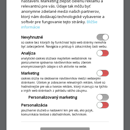
nastavení. Marketing zlepšiť cielenú reklamu a
relevantnú pre vás. Údaje tak môžu byť
anonymne zdielané medzi našich partnerov,
Online webinár
ktorý nám dodávajú technologické vybavenie a
softvér pre fungovanie tejto stránky.
Bližšie
informácie
Ako vyťažiť z funkcionality maximum, čo
Nevyhnutné
vám ponúka a ako ju správne nastaviť?
sú cookie bez ktorých by funkčnosť tejto web stránky nemohla
Pozrite si náš video návod.
byť zabezpečené. Navigácia a prístup k zákazníckej časti webu.
Analýza
analytické cookies slúžiace majiteľom webstránok na
porozumenie správania návštevníkov webu zberom
anonymizovaných údajov o ich aktivite na webe.
Marketing
cookies slúžia na sledovanie návštevníkov medzi webovými
stránkami. Účelom je zobrazenie relevatných reklám, ktoré sú
hodnotnejšie pre vás a tvorcov reklám, ktorý inzerujú na týchto
a iných web stránkach z pohľadu vášho záujmu.
Personalizovaný marketing
Personalizácia
používanie služieb a nastavení len pre vás, ako jazyk,
komunikácia textová s obchodníkom, technikom.