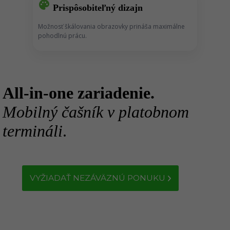
palette
Prispôsobiteľný dizajn
Možnosť škálovania obrazovky prináša maximálne
pohodlnú prácu.
All-in-one zariadenie.
Mobilný čašník v platobnom
termináli
.
VYŽIADAŤ NEZÁVÄZNÚ PONUKU