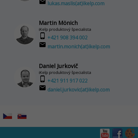
email
lukas.maslis(at)ikelp.com
Martin Mönich
iKelp produktový špecialista
phone_android
+421 908 394 002
email
martin.monich(at)ikelp.com
Daniel Jurkovič
iKelp produktový špecialista
phone_android
+421 911 917 022
email
daniel.jurkovic(at)ikelp.com