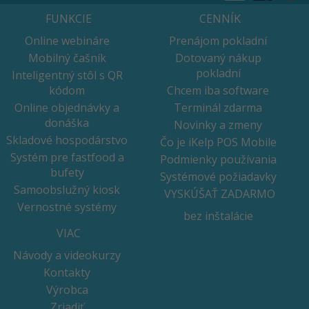
FUNKCIE
CENNÍK
Online webináre
Prenájom pokladní
Mobilný čašník
Dotovaný nákup
pokladní
Inteligentný stôl s QR
kódom
Chcem iba software
Online objednávky a
Terminál zdarma
donáška
Novinky a zmeny
Skladové hospodárstvo
Čo je iKelp POS Mobile
Systém pre fastfood a
Podmienky používania
bufety
Systémové požiadavky
Samoobslužný kiosk
VYSKÚŠAŤ ZADARMO
Vernostné systémy
bez inštalácie
VIAC
Návody a videokurzy
Kontakty
Výrobca
Zriadiť