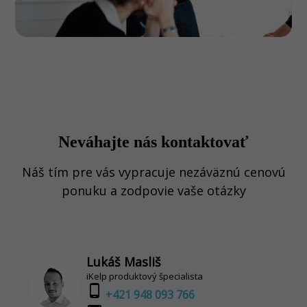
Neváhajte nás kontaktovať
Náš tím pre vás vypracuje nezáväznú cenovú
ponuku a zodpovie vaše otázky
Lukáš Masliš
iKelp produktový špecialista
phone_android
+421 948 093 766