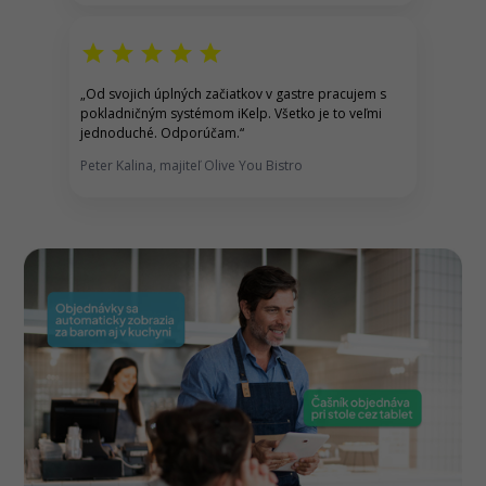
star
star
star
star
star
„
Od svojich úplných začiatkov v gastre pracujem s
pokladničným systémom iKelp
. Všetko je to veľmi
jednoduché. Odporúčam.
“
Peter Kalina, majiteľ Olive You Bistro