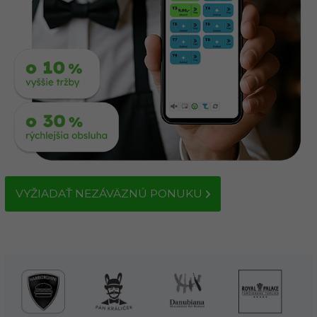
VYŽIADAŤ NEZÁVÄZNÚ PONUKU