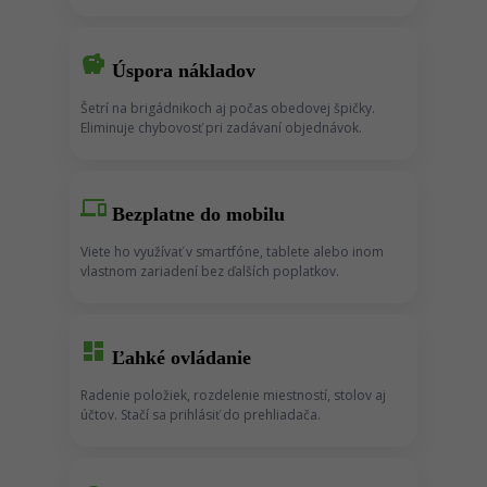
savings
Úspora nákladov
Šetrí na brigádnikoch aj počas obedovej špičky.
Eliminuje chybovosť pri zadávaní objednávok.
devices
Bezplatne do mobilu
Viete ho využívať v smartfóne, tablete alebo inom
vlastnom zariadení bez ďalších poplatkov
.
dashboard
Ľahké ovládanie
Radenie položiek, rozdelenie miestností, stolov aj
účtov. Stačí sa prihlásiť do prehliadača.