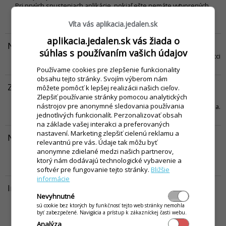
Pri prvých spusteniach aplikácie, pokiaľ ešte nemáte vytvorených
vlastných užívateľov aplikácie, používajte na prihlásenie
prednastavené prihlasovacie heslo.
Víta vás aplikacia.jedalen.sk
Viac...
aplikacia.jedalen.sk vás žiada o
Neodhlásenie všetkých stravníkov
súhlas s používaním vašich údajov
Pri hromadnom odhlasovaní stravníkov sa niekedy neodhlásia všetci
stravníci.
Viac...
Používame cookies pre zlepšenie funkcionality
obsahu tejto stránky. Svojím výberom nám
Zoradenie stravníkov podľa čísla / mena
môžete pomôcť k lepšej realizácii našich cieľov.
Zlepšiť používanie stránky pomocou analytických
Výkaz stravovaných osôb a dochádzka stravníkov sú predvolene
nástrojov pre anonymné sledovania používania
zobrazované a tlačené ako zoznam zoradený podľa osobného čísla.
jednotlivých funkcionalít. Perzonalizovať obsah
Viac...
na základe vašej interakci a preferovaných
nastavení. Marketing zlepšiť cielenú reklamu a
Nový školský rok
relevantnú pre vás. Údaje tak môžu byť
Pomaly sa blíži ukončenie a po prázdninách aj začiatok nového
anonymne zdielané medzi našich partnerov,
školského roku. S tým je spojených mnoho agendy ohľadom
ktorý nám dodávajú technologické vybavenie a
presunu stravníkov v skupinách.
Viac...
softvér pre fungovanie tejto stránky.
Bližšie
informácie
Integrovaný vyhľadávač
Nevyhnutné
Pre rýchle vyhľadávanie na internetovom portáli iKelp je možné si
sú cookie bez ktorých by funkčnosť tejto web stránky nemohla
zapnúť v novších internetových prehliadačoch funkciu
byť zabezpečené. Navigácia a prístup k zákazníckej časti webu.
integrovaného vyhľadávača (tzv. Search provider). 3qrmndhwlx5
Analýza
Viac...