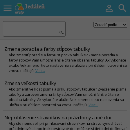

Jedáleň


Zmena poradia a farby stĺpcov tabuľky
Ako zmeniť poradie a farbu stĺpcov v tabuľke? Zmena poradia a
farby stĺpcov Vám umožní ľahšie čítanie obsahu tabuľky. Ak vykonáte
akúkoľvek zmenu, tieto nastavenia sa uložia a pri ďalšom otvorení sa
znovu načítajú.
Viac...
Zmena veľkosti tabuľky
Ako zmeniť veľkosť písma a šírku stĺpcov v tabuľke? Zväčšenie písma
tabuľky a zároveň zmena šírky stĺpcov Vám umožní ľahšie čítanie
obsahu tabuľky. Ak vykonáte akúkoľvek zmenu, tieto nastavenia sa
uložia a pri ďalšom otvorení sa znovu načítajú.
Viac...
Neprihlásenie stravníkov na prázdniny a iné dni
Aby ste nemuseli pri prihlasovaní stravníkov na stravu vynechávať
prázdninové, alebo inak nestravné dni, môžete si tieto dni definovať