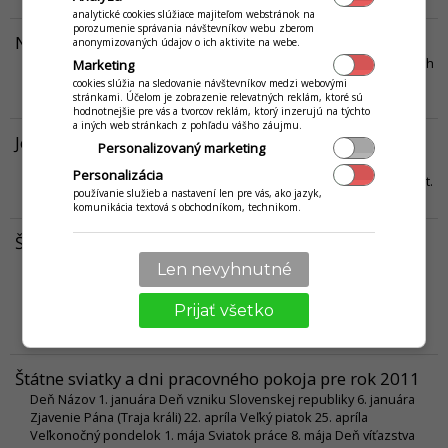
analytické cookies slúžiace majiteľom webstránok na
porozumenie správania návštevníkov webu zberom
Nesúhlasí hodnota skladu
anonymizovaných údajov o ich aktivite na webe.
Finančná hodnota skladu, ktorá je vypočítaná v zozname skladových
Marketing
kariet sa nezhoduje s hodnotou skladových zásob na obratovej
cookies slúžia na sledovanie návštevníkov medzi webovými
súpiske.
stránkami. Účelom je zobrazenie relevatných reklám, ktoré sú
Viac...
hodnotnejšie pre vás a tvorcov reklám, ktorý inzerujú na týchto
a iných web stránkach z pohľadu vášho záujmu.
Je nutné pripojenie k internetu?
Personalizovaný marketing
Samozrejme že nie! Internetové pripojenie nie je potrebné pre
Personalizácia
používanie aplikácie, avšak môže rozšíriť jej možnosti a Váš komfort.
používanie služieb a nastavení len pre vás, ako jazyk,
Viac...
komunikácia textová s obchodníkom, technikom.
Školské prázdniny na školský rok 2010 / 2011
Názov Trvanie Kraj jesenné 29.10. - 2.11.2010 vianočné 23.12. -
Len nevyhnutné
7.1.2011 polročné 31.1.2011 jarné 14.2. - 18.2.2011 Banskobystrický,
Trenčiansky, Žilinský 21.2. - 25.2.2011 Bratislavský, Nitriansky,
Prijať všetko
Trnavský 28.2. - 4.3.2011 Prešovský, Košický veľkonočné 21.4. -
26.4.2011 letné 1.7. - 2.9.2011
Viac...
Štátne sviatky a dni pracovného pokoja pre rok 2011
Deň Názov 1. januára Deň vzniku Slovenskej republiky 6. januára
Zjavenie Pána (Traja králi) 22. apríla Veľký piatok 25. apríla
Veľkonočný pondelok 1. mája Sviatok práce 8. mája Deň víťazstva