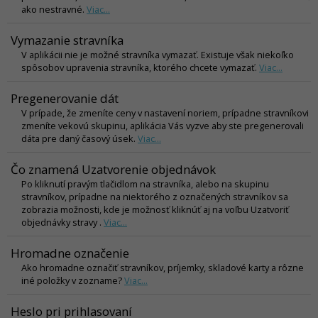
ako nestravné.
Viac...
Vymazanie stravníka
V aplikácii nie je možné stravníka vymazať. Existuje však niekoľko
spôsobov upravenia stravníka, ktorého chcete vymazať.
Viac...
Pregenerovanie dát
V prípade, že zmeníte ceny v nastavení noriem, prípadne stravníkovi
zmeníte vekovú skupinu, aplikácia Vás vyzve aby ste pregenerovali
dáta pre daný časový úsek.
Viac...
Čo znamená Uzatvorenie objednávok
Po kliknutí pravým tlačidlom na stravníka, alebo na skupinu
stravníkov, prípadne na niektorého z označených stravníkov sa
zobrazia možnosti, kde je možnosť kliknúť aj na voľbu Uzatvoriť
objednávky stravy .
Viac...
Hromadne označenie
Ako hromadne označiť stravníkov, príjemky, skladové karty a rôzne
iné položky v zozname?
Viac...
Heslo pri prihlasovaní