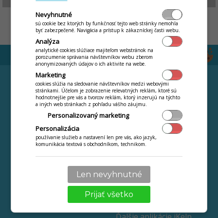
Nevyhnutné
by
Stanislav Javorský
sú cookie bez ktorých by funkčnosť tejto web stránky nemohla
byť zabezpečené. Navigácia a prístup k zákazníckej časti webu.
Analýza
analytické cookies slúžiace majiteľom webstránok na
porozumenie správania návštevníkov webu zberom
anonymizovaných údajov o ich aktivite na webe.
FUNKCIE
STIAHNUŤ
Marketing
cookies slúžia na sledovanie návštevníkov medzi webovými
Čipový systém
CENNÍK
stránkami. Účelom je zobrazenie relevatných reklám, ktoré sú
hodnotnejšie pre vás a tvorcov reklám, ktorý inzerujú na týchto
Stravný list
a iných web stránkach z pohľadu vášho záujmu.
VIAC
Výkaz stravovaných
Personalizovaný marketing
Návody
osôb
Personalizácia
ONLINE videokurz
Obratová súpiska
používanie služieb a nastavení len pre vás, ako jazyk,
komunikácia textová s obchodníkom, technikom.
Najčastejšie kladené
Webová jedáleň
otazky
Jedálny lístok na
Novinky a zmeny
Internete ZDARMA
Len nevyhnutné
Kontakt
Ochrana osobných
Prijať všetko
údajov
Ďalšie aplikácie iKelp