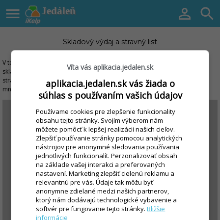

Jedáleň


Skladový výdaj a stravný list
V tejto krátej prezentácii Vám ukážeme ako veľmi jednoducho vytvoríte
Víta vás aplikacia.jedalen.sk
skladovú výdajku a stravný list. Výdaj automaticky spracuje dochádzku
stravníkov, jedálnehy lístok a vydá tovar podľa zvoleného receptu. Ušetríte
aplikacia.jedalen.sk vás žiada o
mnoho času stráveného únavným ručným počítaním.
súhlas s používaním vašich údajov
Používame cookies pre zlepšenie funkcionality
obsahu tejto stránky. Svojím výberom nám
môžete pomôcť k lepšej realizácii našich cieľov.
Zlepšiť používanie stránky pomocou analytických
nástrojov pre anonymné sledovania používania
jednotlivých funkcionalít. Perzonalizovať obsah
na základe vašej interakci a preferovaných
nastavení. Marketing zlepšiť cielenú reklamu a
relevantnú pre vás. Údaje tak môžu byť
anonymne zdielané medzi našich partnerov,
ktorý nám dodávajú technologické vybavenie a
softvér pre fungovanie tejto stránky.
Bližšie
informácie