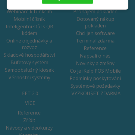
FUNKCE
CENÍK
Webináře k funkcím
Pronájem pokladen
Mobilní číšník
Dotovaný nákup
pokladen
Inteligentní stůl s QR
kódem
Chci jen software
Online objednávky a
Terminál zdarma
rozvoz
Reference
Skladové hospodářství
Napsali o nás
Bufetový systém
Novinky a změny
Samoobslužný kiosek
Co je iKelp POS Mobile
Věrnostní systémy
Podmínky poskytování
Systémové požadavky
EET 2.0
VYZKOUŠET ZDARMA
VÍCE
Reference
Zřídit
Návody a videokurzy