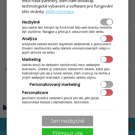
mezi naše partnery, kteří nám dodávají
čím dál těžší.
technologické vybavení a software pro fungování
této stránky.
Bližší informace
Velký důraz jako výrobce klademe na funkce aplikace, kdy do
Nezbytné
procesu prodeje zapojujeme i zákazníka. Zákazník restaurace
jsou cookie bez kterých by funkčnost této web stránky nemohla
nebo kavárny má dnes sebou běžně telefon, ve kterém má
být zajištěna. Navigace a přístup k zákaznické části webu.
internet (až 70% vašich zákazníků, jak hovoří statistiky našich
Analýza
mobilních operátorů) a pomocí něj se dělí o své zážitky s
analytické cookies sloužící majitelům webstránek k porozumění
chování návštěvníků webu sběrem anonymizovaných údajů o
celým světem. Toto nám dává možnosti, které byly doposud
jejich aktivitě na webu.
těžce realizovatelné, přivolání číšníka, aktuální nabídka
Marketing
jídelního lístku s fotografiemi. Blíže zde na naší produktové
cookies slouží ke sledování návštěvníků mezi webovými
stránce (
Inteligentní stůl
). Náklady jsou tak pomocí QR kódů,
stránkami. Účelem je zobrazení relevatních reklam, které jsou
hodnotnější pro vás a tvůrce reklam, kteří inzerují na těchto a
NFC tagů srazeny na minimum.
jiných webových stránkách z pohledu vašeho zájmu.
Personalizovaný marketing
Personalizace
by
Rudolf Tellár
používání služeb a nastavení pouze pro vás, jako jazyk,
komunikace textová s obchodníkem, technikem.
Jen nezbytné
Přijmout vše