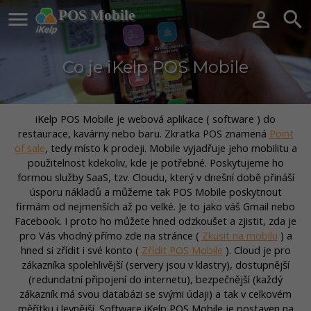

POS Mobile


Co je iKelp POS Mobile
iKelp POS Mobile je webová aplikace ( software ) do
restaurace, kavárny nebo baru. Zkratka POS znamená
Point
of sale
, tedy místo k prodeji. Mobile vyjadřuje jeho mobilitu a
použitelnost kdekoliv, kde je potřebné. Poskytujeme ho
formou služby SaaS, tzv. Cloudu, který v dnešní době přináší
úsporu nákladů a můžeme tak POS Mobile poskytnout
firmám od nejmenších až po velké. Je to jako váš Gmail nebo
Facebook. I proto ho můžete hned odzkoušet a zjistit, zda je
pro Vás vhodný přímo zde na stránce (
Zkusit na mobilu
) a
hned si zřídit i své konto (
Zřídit POS Mobile
). Cloud je pro
zákazníka spolehlivější (servery jsou v klastry), dostupnější
(redundatní připojení do internetu), bezpečnější (každý
zákazník má svou databázi se svými údaji) a tak v celkovém
měřítku i levnější. Software iKelp POS Mobile je postaven na