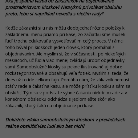
Aká je spätná väzba od zákazníkov na objednávanie
prostredníctvom kioskov? Nezvyknú privolávať obsluhu
preto, lebo si napríklad nevedia s niečím rady?
Keďže zákazníci si u nás môžu doobjednať rôzne položky k
základnému menu priamo pri kase, zo začiatku sme museli
ľudí trochu edukovať a vysvetľovať im celý proces. V rámci
toho býval pri kioskoch jeden človek, ktorý pomáhal s
objednávaním. Ale myslím si, že v súčasnosti, po niekoľkých
mesiacoch, už ľudia viac-menej zvládajú urobiť objednávky
sami. Samoobslužné kiosky sú pekne ilustrované aj dobre
rozkategorizované a obsahujú veľa fotiek. Myslím si teda, že
dnes už to ide celkom fajn. Pomáha nám, že zákazník nemusí
stáť v rade a čakať na kasu, ale môže prísť ku kiosku a sám sa
obslúžiť. Tým sa v podstate vyhne čakaniu niekde v rade a v
konečnom dôsledku odchádza s jedlom ešte skôr ako
zákazník, ktorý čaká na objednanie pri kase.
Dokážete vďaka samoobslužným kioskom v prevádzkach
reálne obslúžiť viac ľudí ako bez nich?