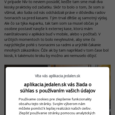
V prípade Nív to neviem posúdiť, keďže tam sme mali dva
kiosky prakticky od začiatku. Skôr to bolo o tom, že som si
všímal, ako ľudia od nás odchádzali práve v dôsledku radov
tvoriacich sa pred kasami. Tým trval dlhšie aj samotný výdaj.
Ale čo sa týka Auparku, tak tam som sa musel občas ja
osobne postaviť navyše k externej kase, ktorú mám
nainštalovanú v aplikácii buď v mobile, alebo v počítači. V
určitých momentoch to bolo nevyhnutné, aby sme čo
najrýchlejšie pohli s tvoriacimi sa radmi a urýchlili čakanie
mnohých zákazníkov. Čiže ak by tam napríklad v tom čase bol
kiosk, k takémuto kroku by možno ani nemuselo dôjsť.
Víta vás aplikacia.jedalen.sk
aplikacia.jedalen.sk vás žiada o
súhlas s používaním vašich údajov
Používame cookies pre zlepšenie funkcionality
obsahu tejto stránky. Svojím výberom nám
môžete pomôcť k lepšej realizácii našich cieľov.
Zlepšiť používanie stránky pomocou analytických