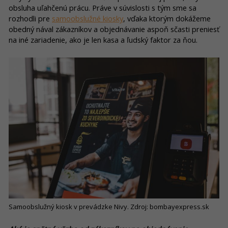
obsluha uľahčenú prácu. Práve v súvislosti s tým sme sa
rozhodli pre
samoobslužné kiosky
, vďaka ktorým dokážeme
obedný nával zákazníkov a objednávanie aspoň sčasti preniesť
na iné zariadenie, ako je len kasa a ľudský faktor za ňou.
Samoobslužný kiosk v prevádzke Nivy. Zdroj: bombayexpress.sk