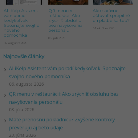
AI iKelp Asistent
QR menu v
Ako správne
vám poradí
reštaurácii: Ako
účtovať sprepitné
kedykoľvek.
zrýchliť obsluhu
pri platbe kartou?
Spoznajte svojho
bez navyšovania
14. októbra 2021
nového
personálu
pomocníka
08. júla 2026
06. augusta 2026
Najnovšie články
AI iKelp Asistent vám poradí kedykoľvek. Spoznajte
svojho nového pomocníka
06. augusta 2026
QR menu v reštaurácii: Ako zrýchliť obsluhu bez
navyšovania personálu
08. júla 2026
Máte prenosnú pokladnicu? Zvýšené kontroly
preverujú aj tieto údaje
23. júna 2026