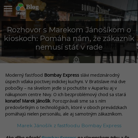

Blog
Rozhovor s Marekom Jánošíkom o
kioskoch: Pomáha nám, že zákazník
nemusí stáť v rade
Moderný fastfood
Bombay Express
slávi medzinárodný
úspech vďaka poctivej indickej kuchyni. V Bratislave má dve
pobočky – na skvelom jedle si pochutíte v Auparku aj v
nákupnom centre Nivy. O ich bezproblémový chod sa stará
konateľ Marek Jánošík
. Porozprávali sme sa s ním
predovšetkým o technológiách, ktoré v oboch prevádzkach
pomáhajú nielen personálu, ale aj samotným zákazníkom.
Marek Jánošík z fastfoodu Bombay Express
Ako dlho pôsobí
Bombay Express
na slovenskom trhu a čo