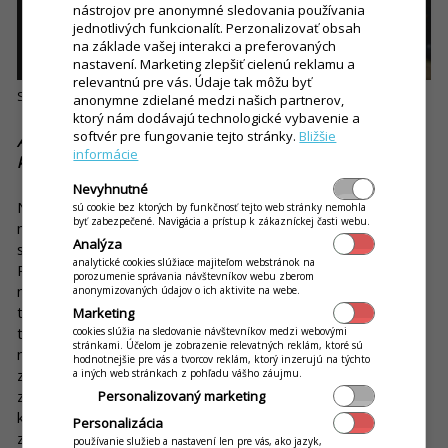
nástrojov pre anonymné sledovania používania
jednotlivých funkcionalít. Perzonalizovať obsah
na základe vašej interakci a preferovaných
nastavení. Marketing zlepšiť cielenú reklamu a
relevantnú pre vás. Údaje tak môžu byť
Samoobslužný kiosk v prevádzke Nivy. Zdroj: bombayexpress.sk
anonymne zdielané medzi našich partnerov,
ktorý nám dodávajú technologické vybavenie a
softvér pre fungovanie tejto stránky.
Bližšie
A ako vnímate s odstupom času finančnú návratnosť
informácie
kioskov?
Nevyhnutné
Na začiatku bol môj výpočet jednoduchý. Zobral som si
sú cookie bez ktorých by funkčnosť tejto web stránky nemohla
byť zabezpečené. Navigácia a prístup k zákazníckej časti webu.
mesačnú superhrubú mzdu jedného zamestnanca a prirovnal
Analýza
som ju k nákladom, ktoré sme investovali do jedného kiosku.
analytické cookies slúžiace majiteľom webstránok na
Pozeral som sa na to tak, že do 3 – 4 mesiacov by mala byť
porozumenie správania návštevníkov webu zberom
návratnosť reálna. Aktuálne si myslím, že v našom prípade by
anonymizovaných údajov o ich aktivite na webe.
to mohlo byť späť zhruba do pol roka. Ale nie je to ani tak o
Marketing
tej návratnosti. Teraz to skôr vnímam z toho pohľadu, že to
cookies slúžia na sledovanie návštevníkov medzi webovými
stránkami. Účelom je zobrazenie relevatných reklám, ktoré sú
nie je o peniazoch, ktoré by sa nám mali vrátiť, ale o pohodlí
hodnotnejšie pre vás a tvorcov reklám, ktorý inzerujú na týchto
zákazníka, ktorý môže obísť rad. Okrem toho niektorí
a iných web stránkach z pohľadu vášho záujmu.
zákazníci môžu byť introvertnejší, preto radšej uprednostnia
Personalizovaný marketing
kiosk. Nehovoriac o tom, že samoobslužné kiosky majú jednu
Personalizácia
záhadnú vlastnosť – ľudia majú tendenciu prostredníctvom
používanie služieb a nastavení len pre vás, ako jazyk,