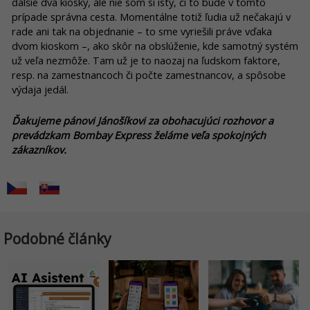
ďalšie dva kiosky, ale nie som si istý, či to bude v tomto
prípade správna cesta. Momentálne totiž ľudia už nečakajú v
rade ani tak na objednanie – to sme vyriešili práve vďaka
dvom kioskom –, ako skôr na obslúženie, kde samotný systém
už veľa nezmôže. Tam už je to naozaj na ľudskom faktore,
resp. na zamestnancoch či počte zamestnancov, a spôsobe
výdaja jedál.
Ďakujeme pánovi Jánošíkovi za obohacujúci rozhovor a
prevádzkam Bombay Express želáme veľa spokojných
zákazníkov.
Podobné články