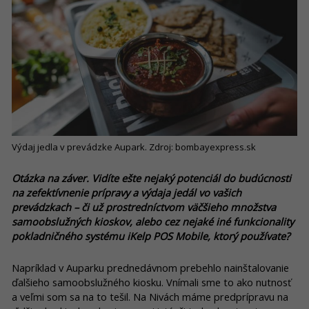
Výdaj jedla v prevádzke Aupark. Zdroj: bombayexpress.sk
Otázka na záver. Vidíte ešte nejaký potenciál do budúcnosti
na zefektívnenie prípravy a výdaja jedál vo vašich
prevádzkach – či už prostredníctvom väčšieho množstva
samoobslužných kioskov, alebo cez nejaké iné funkcionality
pokladničného systému iKelp POS Mobile, ktorý používate?
Napríklad v Auparku prednedávnom prebehlo nainštalovanie
ďalšieho samoobslužného kiosku. Vnímali sme to ako nutnosť
a veľmi som sa na to tešil. Na Nivách máme predprípravu na