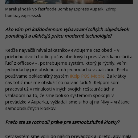
Marek Jánošík vo fastfoode Bombay Express Aupark. Zdroj:
bombayexpress.sk
Ako vám pri každodennom vybavovaní toľkých objednávok
pomáhajú a uľahčujú prácu moderné technológie?
Keďže najväčší nával zákazníkov evidujeme cez obed – v
priebehu dvoch hodín počas obedových prestávok kancelárií a
ľudí z officeov –, potrebujeme systém, ktorý je rýchly, veľmi
jednoduchý pre obsluhu a má jednoduchú vizualizáciu. Preto
používame pokladničný systém
iKelp POS Mobile
. Za krátky
čas totiž musíme obslúžiť čo najviac ľudí. S iKelpom som
pracoval už v minulosti v iných svojich reštauráciách a
vzhľadom na to, že sme boli so systémom spokojní v
prevádzke v Auparku, vyžiadali sme si ho aj na Nivy – vrátane
samoobslužných kioskov.
Prečo ste sa rozhodli práve pre samoobslužné kiosky?
Celý systém sme volili do našich prevádzok aj preto, aby mala