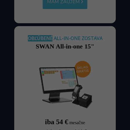
MÁM ZÁUJEM
OBĽÚBENÉ
ALL-IN-ONE ZOSTAVA
SWAN All-in-one 15"
iba 54 €
mesačne