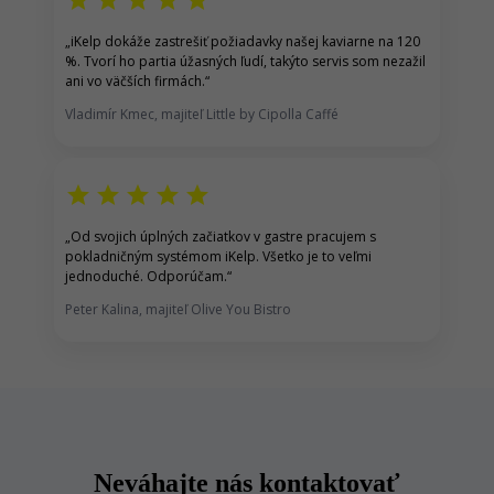
star
star
star
star
star
„
iKelp dokáže zastrešiť p
ožiadavky našej kaviarne na 120
%.
Tvorí ho partia úžasných ľudí, takýto servis som nezažil
ani vo väčších firmách.
“
Vladimír Kmec, majiteľ Little by Cipolla Caffé
star
star
star
star
star
„
Od svojich úplných začiatkov v gastre pracujem s
pokladničným systémom iKelp
. Všetko je to veľmi
jednoduché. Odporúčam.
“
Peter Kalina, majiteľ Olive You Bistro
Neváhajte nás kontaktovať