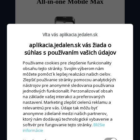
All-in-one Mobile Max
Víta vás aplikacia.jedalen.sk
aplikacia.jedalen.sk vás žiada o
súhlas s používaním vašich údajov
Používame cookies pre zlepšenie funkcionality
obsahu tejto stránky. Svojím výberom nám
môžete pomôcť k lepšej realizácii našich cieľov.
Zlepšiť používanie stránky pomocou analytických
od 0 - 24 €
mesačne
nástrojov pre anonymné sledovania používania
jednotlivých funkcionalít. Perzonalizovať obsah
podľa výšky obratu kartou
na základe vašej interakci a preferovaných
nastavení. Marketing zlepšiť cielenú reklamu a
relevantnú pre vás. Údaje tak môžu byť
anonymne zdielané medzi našich partnerov,
MÁM ZÁUJEM
ktorý nám dodávajú technologické vybavenie a
softvér pre fungovanie tejto stránky.
Bližšie
informácie