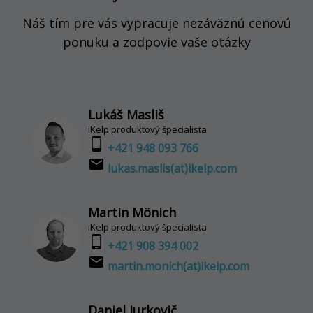
Náš tím pre vás vypracuje nezáväznú cenovú
ponuku a zodpovie vaše otázky
Lukáš Masliš
iKelp produktový špecialista
phone_android
+421 948 093 766
email
lukas.maslis(at)ikelp.com
Martin Mönich
iKelp produktový špecialista
phone_android
+421 908 394 002
email
martin.monich(at)ikelp.com
Daniel Jurkovič