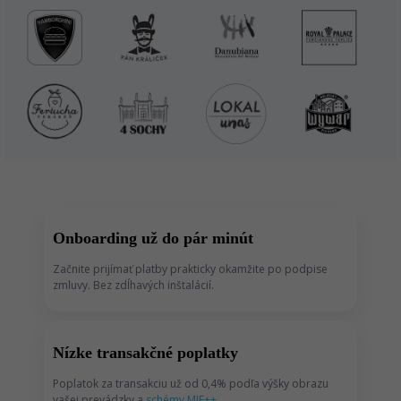
Onboarding už do pár minút
Začnite prijímať platby prakticky okamžite po podpise
zmluvy. Bez zdĺhavých inštalácií.
Nízke transakčné poplatky
Poplatok za transakciu už od 0,4% podľa výšky obrazu
vašej prevádzky a
schémy MIF++
.