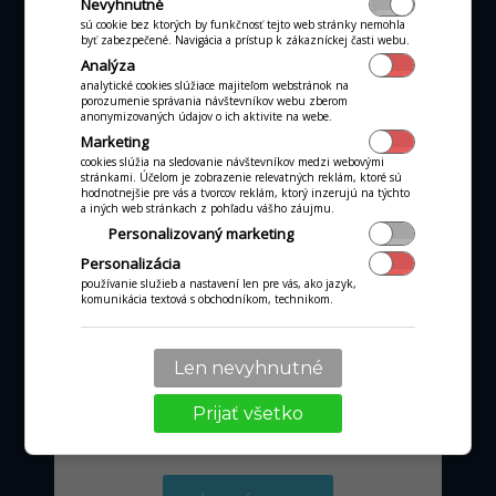
Nevyhnutné
sú cookie bez ktorých by funkčnosť tejto web stránky nemohla
byť zabezpečené. Navigácia a prístup k zákazníckej časti webu.
ALL-IN-ONE POKLADŇA
Analýza
All-in-one P3MIX
analytické cookies slúžiace majiteľom webstránok na
porozumenie správania návštevníkov webu zberom
anonymizovaných údajov o ich aktivite na webe.
Marketing
cookies slúžia na sledovanie návštevníkov medzi webovými
stránkami. Účelom je zobrazenie relevatných reklám, ktoré sú
hodnotnejšie pre vás a tvorcov reklám, ktorý inzerujú na týchto
a iných web stránkach z pohľadu vášho záujmu.
Personalizovaný marketing
Personalizácia
používanie služieb a nastavení len pre vás, ako jazyk,
komunikácia textová s obchodníkom, technikom.
Len nevyhnutné
od 36 €
mesačne
Prijať všetko
pri obrate kartou nad tisíc €