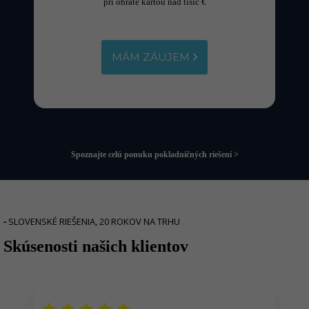
pri obrate kartou nad tisíc €
MÁM ZÁUJEM
Spoznajte celú ponuku pokladničných riešení >
-
SLOVENSKÉ RIEŠENIA, 20 ROKOV NA TRHU
Skúsenosti našich klientov
r