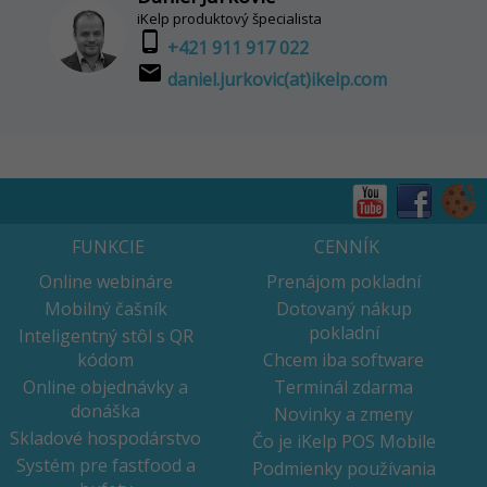
iKelp produktový špecialista
phone_android
+421 911 917 022
email
daniel.jurkovic(at)ikelp.com
FUNKCIE
CENNÍK
Online webináre
Prenájom pokladní
Mobilný čašník
Dotovaný nákup
pokladní
Inteligentný stôl s QR
kódom
Chcem iba software
Online objednávky a
Terminál zdarma
donáška
Novinky a zmeny
Skladové hospodárstvo
Čo je iKelp POS Mobile
Systém pre fastfood a
Podmienky používania