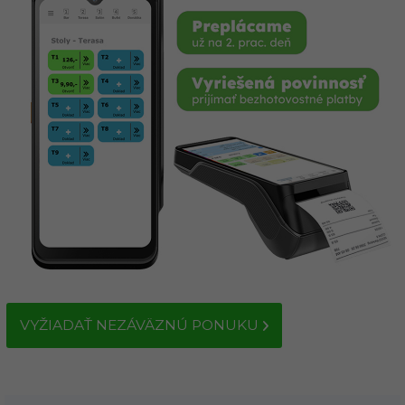
VYŽIADAŤ NEZÁVÄZNÚ PONUKU