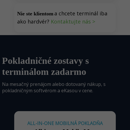
a chcete terminál iba
Nie ste klientom
ako hardvér?
Kontaktujte nás >
Pokladničné zostavy s
terminálom zadarmo
Na mesačný prenájom alebo dotovaný nákup, s
pokladničným softvérom a eKasou v cene.
ALL-IN-ONE MOBILNÁ POKLADŇA