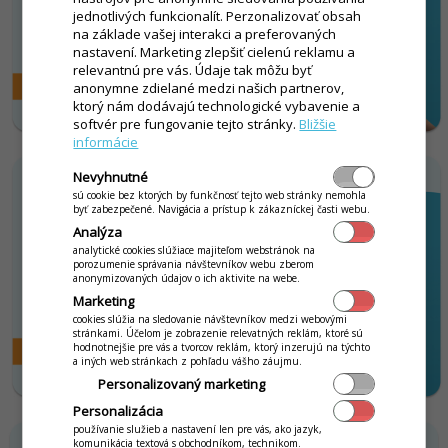
jednotlivých funkcionalít. Perzonalizovať obsah
na základe vašej interakci a preferovaných
nastavení. Marketing zlepšiť cielenú reklamu a
relevantnú pre vás. Údaje tak môžu byť
anonymne zdielané medzi našich partnerov,
ktorý nám dodávajú technologické vybavenie a
softvér pre fungovanie tejto stránky.
Bližšie
informácie
Nevyhnutné
sú cookie bez ktorých by funkčnosť tejto web stránky nemohla
byť zabezpečené. Navigácia a prístup k zákazníckej časti webu.
Analýza
analytické cookies slúžiace majiteľom webstránok na
porozumenie správania návštevníkov webu zberom
anonymizovaných údajov o ich aktivite na webe.
Marketing
cookies slúžia na sledovanie návštevníkov medzi webovými
stránkami. Účelom je zobrazenie relevatných reklám, ktoré sú
hodnotnejšie pre vás a tvorcov reklám, ktorý inzerujú na týchto
a iných web stránkach z pohľadu vášho záujmu.
Personalizovaný marketing
Personalizácia
používanie služieb a nastavení len pre vás, ako jazyk,
komunikácia textová s obchodníkom, technikom.