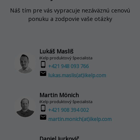
Náš tím pre vás vypracuje nezáväznú cenovú
ponuku a zodpovie vaše otázky
Lukáš Masliš
iKelp produktový špecialista
phone_android
+421 948 093 766
email
lukas.maslis(at)ikelp.com
Martin Mönich
iKelp produktový špecialista
phone_android
+421 908 394 002
email
martin.monich(at)ikelp.com
Daniel Jurkovič