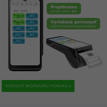
VYŽIADAŤ NEZÁVÄZNÚ PONUKU